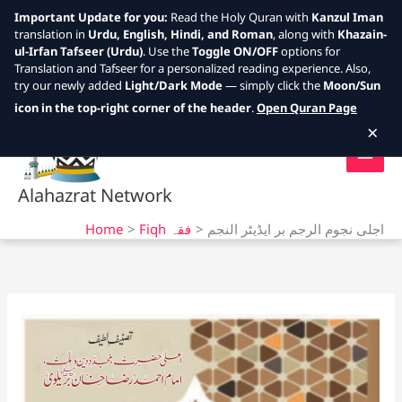
Important Update for you:
Read the Holy Quran with
Kanzul Iman
translation in
Urdu, English, Hindi, and Roman
, along with
Khazain-
ul-Irfan Tafseer (Urdu)
. Use the
Toggle ON/OFF
options for
Translation and Tafseer for a personalized reading experience. Also,
try our newly added
Light/Dark Mode
— simply click the
Moon/Sun
Skip
icon in the top-right corner of the header
.
Open Quran Page
to
×
content
Alahazrat Network
Home
Fiqh فقہ
اجلی نجوم الرجم بر ایڈیٹر النجم