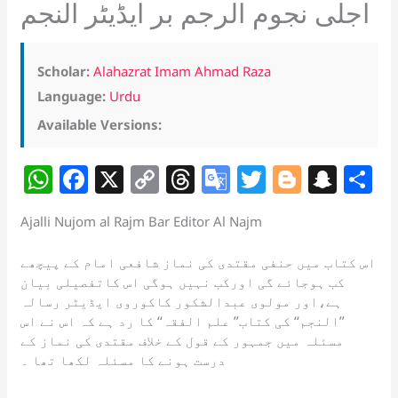
اجلی نجوم الرجم بر ایڈیٹر النجم
Scholar:
Alahazrat Imam Ahmad Raza
Language:
Urdu
Available Versions:
W
F
X
C
T
G
T
Bl
S
S
h
a
o
h
o
w
o
n
h
Ajalli Nujom al Rajm Bar Editor Al Najm
at
c
p
re
o
itt
g
a
a
s
e
y
a
gl
er
g
p
e
اس کتاب میں حنفی مقتدی کی نماز شافعی امام کے پیچھے
کب ہوجائے گی اورکب نہیں ہوگی اس کاتفصیلی بیان
A
b
Li
d
e
er
c
ہے،اور مولوی عبدالشکور کاکوروی ایڈیٹر رسالہ
p
o
n
s
Tr
h
’’النجم‘‘ کی کتاب’’ علم الفقہ‘‘ کا رد ہے کہ اس نے اس
p
o
k
a
at
مسئلہ میں جمہور کے قول کے خلاف مقتدی کی نماز کے
درست ہونے کا مسئلہ لکھا تھا ۔
k
n