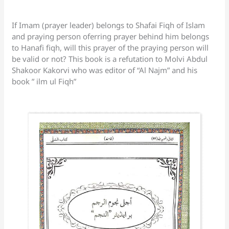
sl
at
If Imam (prayer leader) belongs to Shafai Fiqh of Islam
e
and praying person oferring prayer behind him belongs
to Hanafi fiqh, will this prayer of the praying person will
be valid or not? This book is a refutation to Molvi Abdul
Shakoor Kakorvi who was editor of “Al Najm” and his
book ” ilm ul Fiqh”