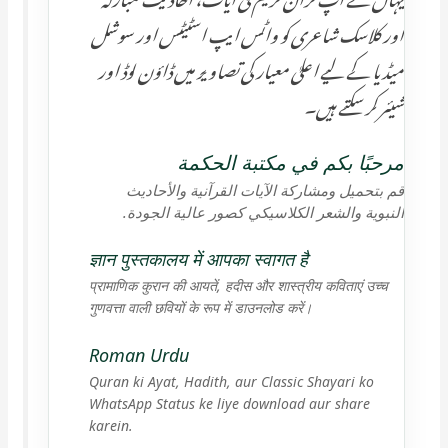
اور کلاسک شاعری کو واٹس ایپ اسٹیٹس اور سوشل
میڈیا کے لیے اعلیٰ معیار کی تصاویر میں ڈاؤن لوڈ اور
شیئر کر سکتے ہیں۔
مرحبًا بكم في مكتبة الحكمة
قم بتحميل ومشاركة الآيات القرآنية والأحاديث
النبوية والشعر الكلاسيكي كصور عالية الجودة.
ज्ञान पुस्तकालय में आपका स्वागत है
प्रामाणिक कुरान की आयतें, हदीस और शास्त्रीय कविताएं उच्च
गुणवत्ता वाली छवियों के रूप में डाउनलोड करें।
Roman Urdu
Quran ki Ayat, Hadith, aur Classic Shayari ko
WhatsApp Status ke liye download aur share
karein.