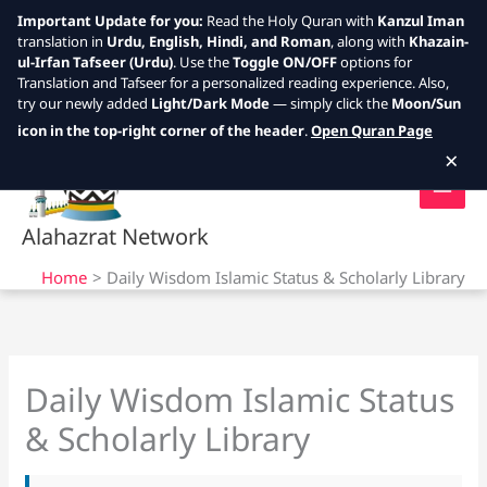
Important Update for you:
Read the Holy Quran with
Kanzul Iman
translation in
Urdu, English, Hindi, and Roman
, along with
Khazain-
ul-Irfan Tafseer (Urdu)
. Use the
Toggle ON/OFF
options for
Translation and Tafseer for a personalized reading experience. Also,
try our newly added
Light/Dark Mode
— simply click the
Moon/Sun
Skip
icon in the top-right corner of the header
.
Open Quran Page
to
×
content
Alahazrat Network
Home
Daily Wisdom Islamic Status & Scholarly Library
Daily Wisdom Islamic Status
& Scholarly Library