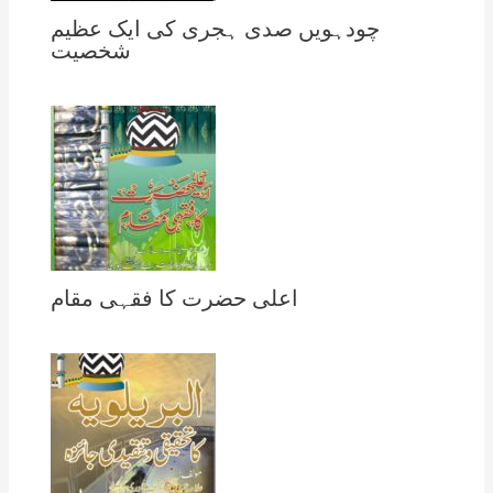
چودہویں صدی ہجری کی ایک عظیم
شخصیت
اعلی حضرت کا فقہی مقام