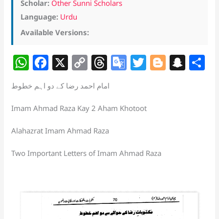
Scholar:
Other Sunni Scholars
Language:
Urdu
Available Versions:
W
F
X
C
T
G
T
Bl
S
S
h
a
o
h
o
w
o
n
h
امام احمد رضا کے دو اہم خطوط
at
c
p
re
o
itt
g
a
a
s
e
y
a
gl
er
g
p
e
Imam Ahmad Raza Kay 2 Aham Khotoot
A
b
Li
d
e
er
c
Alahazrat Imam Ahmad Raza
p
o
n
s
Tr
h
p
o
k
a
at
Two Important Letters of Imam Ahmad Raza
k
n
sl
at
e