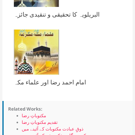
البریلویہ کا تحقیقی و تنقیدی جائزہ
امام احمد رضا اور علماء مکہ
Related Works:
مکتوباتِ رضا
تقدیم مکتوباتِ رضا
ذوقِ عبادت مکتوبات کے آئینے میں