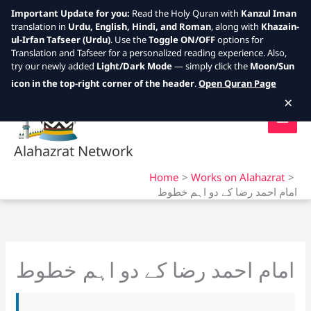
Important Update for you:
Read the Holy Quran with
Kanzul Iman
translation in
Urdu, English, Hindi, and Roman
, along with
Khazain-
ul-Irfan Tafseer (Urdu)
. Use the
Toggle ON/OFF
options for
Translation and Tafseer for a personalized reading experience. Also,
try our newly added
Light/Dark Mode
— simply click the
Moon/Sun
Skip
icon in the top-right corner of the header
.
Open Quran Page
to
×
content
Alahazrat Network
Home
Works on Alahazrat
امام احمد رضا کے دو اہم خطوط
امام احمد رضا کے دو اہم خطوط