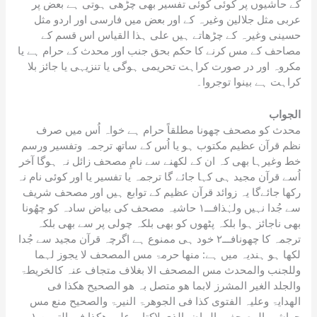
at
کے حاشیوں پر کوئی کوئی تفسیر بھی چڑھی ہوتی ہے بعض پر
e
عربی مثل جلالین وغیرہ کے اور بعض میں فارسی اور اردو مثل
حسینی وغیرہ کے چڑھاتے ہیں علی ہذا القیاس اس قسم کے
مصاحف کے مس کرنے کا حکم بحق جنب اور محدث کے حرام ہے یا
مکروہ اور در صورت کراہت تحریمی ہوگی یا تنزیہی یا جائز بلا
کراہت ہے بینوا توجروا۔
الجواب
محدث کو مصحف چھونا مطلقاً حرام ہے خواہ اُس میں صرف
نظم قرآن عظیم مکتوب ہو یا اُس کے ساتھ ترجمہ وتفسیر ورسم
خط وغیرہا بھی کہ ان کے لکھنے سے نامِ مصحف زائل نہ ہوگا آخر
اُسے قرآن مجید ہی کہا جائے گا ترجمہ یا تفسیر یا اور کوئی نام نہ
رکھا جائےگا یہ زوائد قرآن عظیم کے توابع ہیں اور مصحف شریف
سے جُدا نہیں ولہٰذافـــ۱ حاشیہ مصحف کی بیاض سادہ کو چھُونا
بھی ناجائز ہوا بلکہ پٹھوں کو بھی بلکہ چولی پر سے بھی بلکہ
ترجمہ کا چھونافـــ۲ خود ہی ممنوع ہے اگرچہ قرآن مجید سے جُدا
لکھا ہو ہندیہ میں ہے: منھا حرمۃ مس المصحف لا یجوز لہما
وللجنب والمحدث مس المصحف الا بغلاف متجاف عنہ کالخریطۃ
والجلد الغیر المشرز لابما ھو متصل بہ ھو الصحیح ھکذا فی
الھدایۃ وعلیہ الفتوی کذا فی الجوھرۃ النیرۃ والصحیح منع مس
حواشی المصحف والبیاض الذی لاکتابۃ علیہ ھکذا فی التبیین ۱؎۔