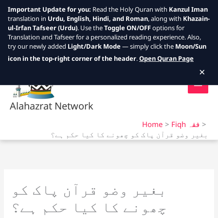
Important Update for you:
Read the Holy Quran with
Kanzul Iman
translation in
Urdu, English, Hindi, and Roman
, along with
Khazain-
ul-Irfan Tafseer (Urdu)
. Use the
Toggle ON/OFF
options for
Translation and Tafseer for a personalized reading experience. Also,
try our newly added
Light/Dark Mode
— simply click the
Moon/Sun
Skip
icon in the top-right corner of the header
.
Open Quran Page
to
×
content
Alahazrat Network
Fiqh فقہ
Home
بغیر وضو قرآن پاک کو چھونے کا کیا حکم ہے؟
بغیر وضو قرآن پاک کو
چھونے کا کیا حکم ہے؟