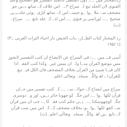
الفتوی لان الجلد تبع لہ سراج ۳؎۔ اس غلاف کے ساتھ نہیں جو
مصحف سے ملا ہوا ہو جیسے اس کے ساتھ جُڑی ہوئی جلد،یہی
صحیح ہے، اوراسی پر فتوٰی ہے اس لئے کہ جلد تابع ہے۔ سراج۔
(ت)
(۳؎ رد المحتار کتاب الطہارۃ،باب الحیض دار احیاء التراث العربی
۱ /۱۹۵)
اُسی فـــ میں ہے: فی السراج عن الایضاح ان کتب التفسیر لایجوز
مس موضع القراٰن منہا ولہ ان یمس غیرہ وکذا کتب الفقہ اذا
کان فیہا شیئ من القراٰن بخلاف المصحف فان الکل فیہ تبع
للقراٰن۱؎ اھ واللّٰہ سبحٰنہ وتعالی اعلم۔
سراج میں ایضاح کے حوالے سے ہے کہ کتب تفسیر میں جہاں
قرآن لکھا ہوا ہے اس جگہ کو چھونا جائز نہیں، اور وہ دوسری
جگہ کوچھوسکتاہے۔ یہی حکم کتب فقہ کاہے جب ان میں قرآن
سے کچھ لکھا ہوا ہو، بخلاف مصحف کے کہ اس میں سب قرآن
کے تابع ہیں اھ۔واللّٰہ سبحٰنہ وتعالٰی اعلم۔(ت)
فـــ:مسئلہ کتب تفسیر و حدیث و فقہ میں جہاں آیت