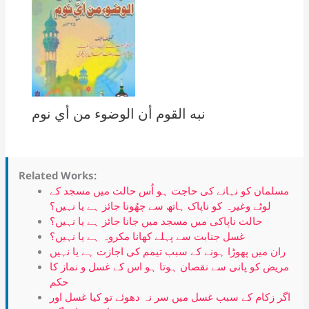
نبه القوم أن الوضوء من أي نوم
Related Works:
مسلمان کو نہانے کی حاجت ہو اُس حالت میں مسجد کے
لوٹے وغیرہ کو ناپاک ہاتھ سے چھُونا جائز ہے یا نہیں؟
حالت ناپاکی میں مسجد میں جانا جائز ہے یا نہیں؟
غسل جنابت سے پہلے کھانا مکروہ ہے یا نہیں؟
ران میں پھوڑا ہونے کے سبب تیمم کی اجازت ہے یا نہیں
مریض کو پانی سے نقصان ہوتا ہو اس کے غسل و نماز کا
حکم
اگر زکام کے سبب غسل میں سر نہ دھوئے تو کیا غسل اور