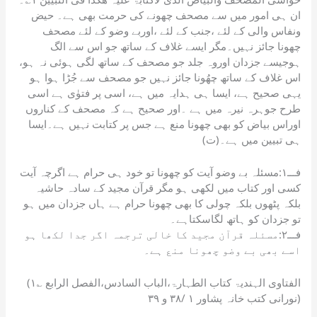
ان ہی امور میں سے مصحف چھونے کی حرمت بھی ہے۔ حیض
ونفاس والی کے لئے ،جنب کے لئے ،اوربے وضو کے لئے مصحف
چھونا جائز نہیں۔مگر ایسے غلاف کے ساتھ جو اس سے الگ
ہوجیسے جزدان اوروہ جلد جو مصحف کے ساتھ لگی ہوئی نہ ہو،
اس غلاف کے ساتھ چھُونا جائز نہیں جو مصحف سے جُڑا ہوا ہو
یہی صحیح ہے، ایسا ہی ہدایہ میں ہے، اسی پر فتوٰی ہے اسی
طرح جوہرہ نیرہ میں ہے ۔اور صحیح ہے کہ مصحف کے کناروں
اوراس بیاض کو بھی چھونا منع ہے جس پر کتابت نہیں ہے۔ایسا
ہی تبیین میں ہے۔(ت)
فـــ۱:مسئلہ بے وضو آیت کو چھونا تو خود ہی حرام ہے اگرچہ آیت
کسی اور کتاب میں لکھی ہو مگر قرآن مجید کے سادہ حاشیہ
بلکہ پٹھوں بلکہ چولی کا بھی چھونا حرام ہے ہاں جزدان میں ہو
تو جزدان کو ہاتھ لگاسکتاہے۔
فـــ۲:مسئلہ قرآن مجید کا خالی ترجمہ اگر جدا لکھا ہو
اسے بھی بے وضو چھونا منع ہے۔
(۱؎ الفتاوی الہندیۃ کتاب الطہارۃ،الباب السادس،الفصل الرابع
نورانی کتب خانہ پشاور ۱ /۳۸ و ۳۹)