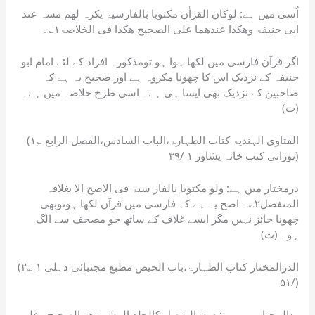
اُسی میں ہے: لوکان القراٰن مکتوبا بالفارسیۃ یکرہ لھم مسہ عند
ابی حنیفۃ وھکذا عندھما علی الصحیح ھکذا فی الخلاصۃ۱؎۔
اگر قرآن فارسی میں لکھا ہوا ہو تومذکورہ افراد کے لئے امام ابو
حنیفہ کے نزدیک اس کا چھونا مکروہ ہے اور صحیح یہ ہے کہ
صاحبین کے نزدیک بھی ایسا ہی ہے۔ اسی طرح خلاصہ میں ہے۔
(ت)
(۱؎ الفتاوی الہندیۃ کتاب الطہارۃ،الباب السادس،الفصل الرابع
نورانی کتب خانہ پشاور ۱ /۳۹)
درمختار میں ہے: ولو مکتوبا بالفار سیۃ فی الاصح الا بغلافہ
المنفصل۲؎۔ اصح یہ ہے کہ فارسی میں قرآن لکھا ہوتوبھی
چھونا جائز نہیں مگر ایسے غلاف کے ساتھ جو مصحف سے الگ
ہو۔ (ت)
(۲؎ الدرالمختار کتاب الطہارۃ،باب الحیض مطبع مجتبائی دہلی ۱
/۵۱)
ردالمحتار میں ہے: دون المتصل کالجلد المشرز ھو الصحیح وعلیہ