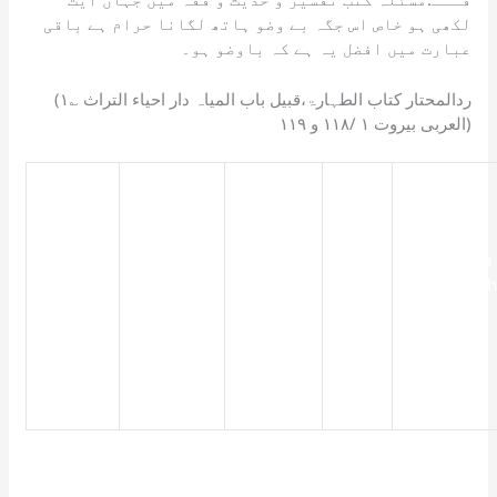
لکھی ہو خاص اس جگہ بے وضو ہاتھ لگانا حرام ہے باقی
عبارت میں افضل یہ ہے کہ باوضو ہو۔
(۱؎ ردالمحتار کتاب الطہارۃ،قبیل باب المیاہ دار احیاء التراث
العربی بیروت ۱ /۱۱۸ و ۱۱۹)
कुरान
baghair
What is
को
wudu
the
बिना
Apa
ما حكم
quran
ruling on
अधर्म
hukumnya
مس
pak ko
touching
के
menyentu
المصحف
chone
the
छूने
Alquran
بدون
ka kya
Qur’an
पर
tanpa
وضوء؟
hukum
without
शासन
wudhu?
hai ?
ablution?
क्या
है?