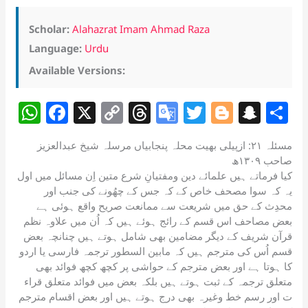
Scholar:
Alahazrat Imam Ahmad Raza
Language:
Urdu
Available Versions:
W
F
X
C
T
G
T
Bl
S
S
h
a
o
h
o
w
o
n
h
مسئلہ ۲۱: ازپیلی بھیت محلہ پنجابیاں مرسلہ شیخ عبدالعزیز
at
c
p
re
o
itt
g
a
a
صاحب ۱۳۰۹ھ
s
e
y
a
gl
er
g
p
e
کیا فرماتے ہیں علمائے دین ومفتیانِ شرع متین اِن مسائل میں اول
یہ کہ سوا مصحف خاص کے کہ جس کے چھُونے کی جنب اور
A
b
Li
d
e
er
c
محدِث کے حق میں شریعت سے ممانعت صریح واقع ہوئی ہے
p
o
n
s
Tr
h
بعض مصاحف اس قسم کے رائج ہوئے ہیں کہ اُن میں علاوہ نظم
قرآن شریف کے دیگر مضامین بھی شامل ہوتے ہیں چنانچہ بعض
p
o
k
a
at
قسم اُس کی مترجم ہیں کہ مابین السطور ترجمہ فارسی یا اردو
k
n
کا ہوتا ہے اور بعض مترجم کے حواشی پر کچھ کچھ فوائد بھی
sl
متعلق ترجمہ کے ثبت ہوتے ہیں بلکہ بعض میں فوائد متعلق قراء
ت اور رسم خط وغیرہ بھی درج ہوتے ہیں اور بعض اقسام مترجم