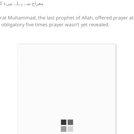
at
معراج سے پہلے نبیء کری
Hazrat Muhammad, the last prophet of Allah, offered prayer a
 obligatory five times prayer wasn’t yet revealed.