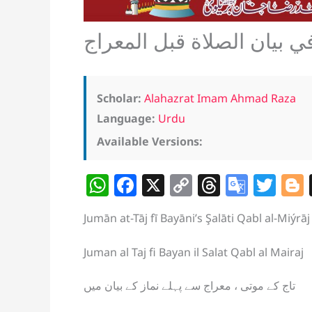
ي بيان الصلاة قبل المعراج
Scholar:
Alahazrat Imam Ahmad Raza
Language:
Urdu
Available Versions:
W
F
X
C
T
G
T
h
a
o
h
o
w
Jumān at-Tāj fī Bayāni’s Şalāti Qabl al-Miýrāj
at
c
p
re
o
itt
s
e
y
a
gl
er
Juman al Taj fi Bayan il Salat Qabl al Mairaj
A
b
Li
d
e
تاج کے موتی ، معراج سے پہلے نماز کے بیان میں
p
o
n
s
Tr