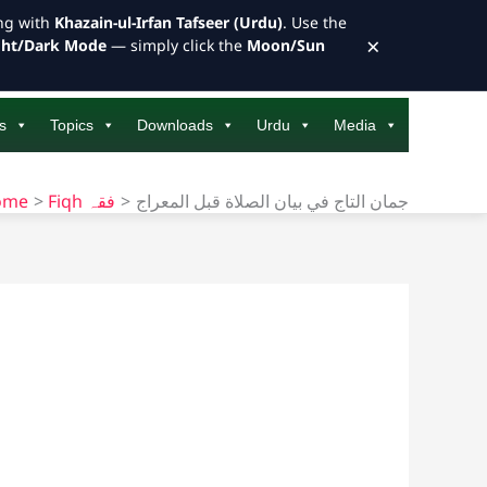
ong with
Khazain-ul-Irfan Tafseer (Urdu)
. Use the
×
ght/Dark Mode
— simply click the
Moon/Sun
s
Topics
Downloads
Urdu
Media
ome
Fiqh فقہ
جمان التاج في بيان الصلاة قبل المعراج