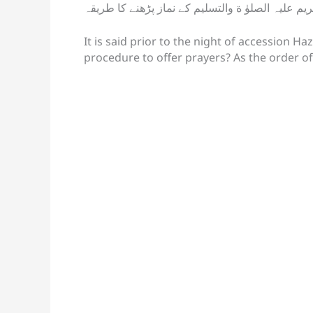
p
o
k
a
م علیہ الصلوٰ ة والتسلیم کے نماز پڑھنے کا طریقہ
k
n
It is said prior to the night of accession 
sl
procedure to offer prayers? As the order of
at
e