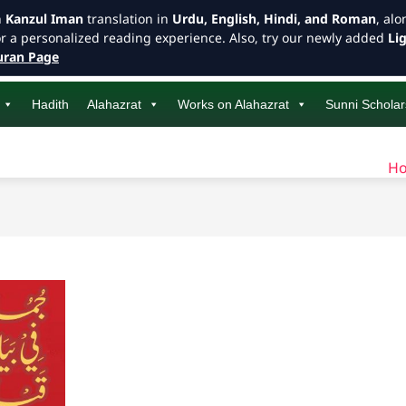
h
Kanzul Iman
translation in
Urdu, English, Hindi, and Roman
, al
or a personalized reading experience. Also, try our newly added
Li
ran Page
Hadith
Alahazrat
Works on Alahazrat
Sunni Scholar
H