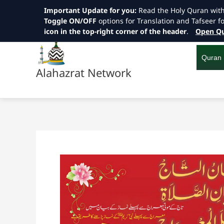
Important Update for you:
Read the Holy Quran wit
Toggle ON/OFF
options for Translation and Tafseer f
icon in the top-right corner of the header
.
Open Qu
Skip
to
content
Quran
Alahazrat Network