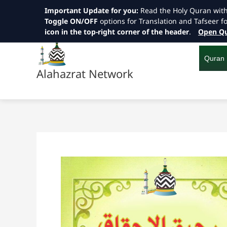
Important Update for you:
Read the Holy Quran wit
Toggle ON/OFF
options for Translation and Tafseer f
icon in the top-right corner of the header
.
Open Qu
Skip
to
content
Quran
Alahazrat Network