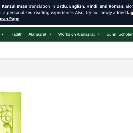
h
Kanzul Iman
translation in
Urdu, English, Hindi, and Roman
, al
or a personalized reading experience. Also, try our newly added
Li
ran Page
Hadith
Alahazrat
Works on Alahazrat
Sunni Scholar