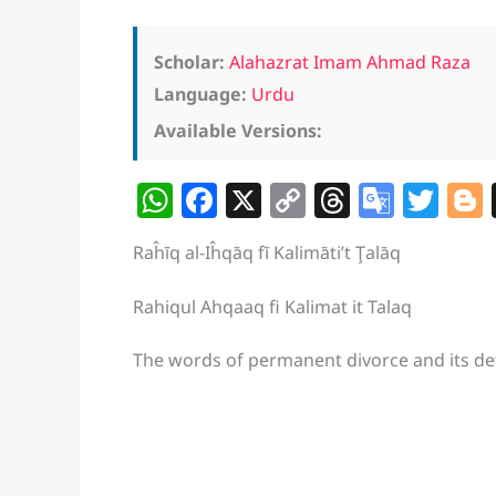
Scholar:
Alahazrat Imam Ahmad Raza
Language:
Urdu
Available Versions:
W
F
X
C
T
G
T
h
a
o
h
o
w
Raĥīq al-Iĥqāq fī Kalimāti’t Ţalāq
at
c
p
re
o
itt
s
e
y
a
gl
er
Rahiqul Ahqaaq fi Kalimat it Talaq
A
b
Li
d
e
The words of permanent divorce and its det
p
o
n
s
Tr
p
o
k
a
k
n
sl