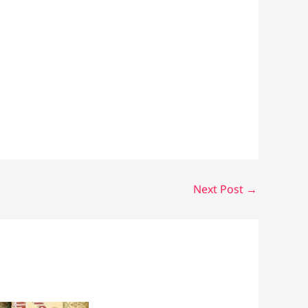
Next Post
→