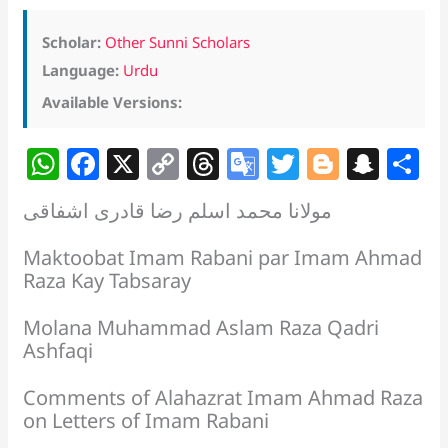
Scholar:
Other Sunni Scholars
Language:
Urdu
Available Versions:
W
F
X
C
T
G
T
Bl
S
S
h
a
o
h
o
w
o
n
h
مولانا محمد اسلم رضا قادری اشفاقی
at
c
p
re
o
itt
g
a
a
s
e
y
a
gl
er
g
p
e
Maktoobat Imam Rabani par Imam Ahmad
Raza Kay Tabsaray
A
b
Li
d
e
er
c
p
o
n
s
Tr
h
Molana Muhammad Aslam Raza Qadri
p
o
k
a
at
Ashfaqi
k
n
Comments of Alahazrat Imam Ahmad Raza
sl
on Letters of Imam Rabani