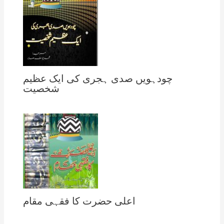
چودہویں صدی ہجری کی ایک عظیم
شخصیت
اعلی حضرت کا فقہی مقام