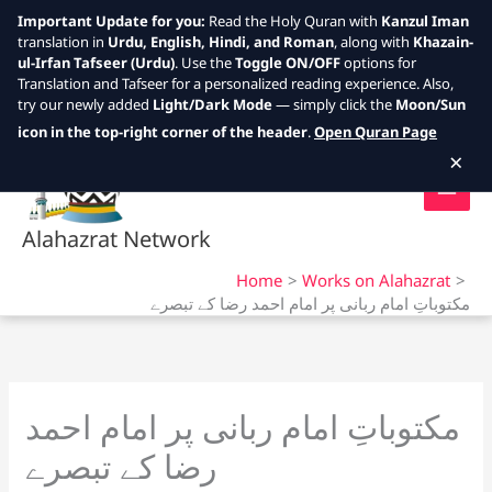
Important Update for you:
Read the Holy Quran with
Kanzul Iman
translation in
Urdu, English, Hindi, and Roman
, along with
Khazain-
ul-Irfan Tafseer (Urdu)
. Use the
Toggle ON/OFF
options for
Translation and Tafseer for a personalized reading experience. Also,
try our newly added
Light/Dark Mode
— simply click the
Moon/Sun
Skip
icon in the top-right corner of the header
.
Open Quran Page
to
×
content
Alahazrat Network
Home
Works on Alahazrat
مکتوباتِ امام ربانی پر امام احمد رضا کے تبصرے
مکتوباتِ امام ربانی پر امام احمد
رضا کے تبصرے