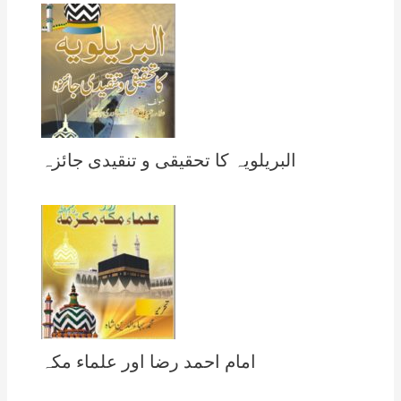
البریلویہ کا تحقیقی و تنقیدی جائزہ
امام احمد رضا اور علماء مکہ