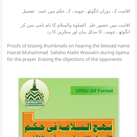
A
b
Li
d
e
er
c
اقامت کے دوران انگوٹھے چومنے کے حکم میں عمدہ تفصیل
p
o
n
s
Tr
h
p
o
k
a
at
اقامت میں حضور علیہ الصلوة والسلام کا نام نامی سن کر
انگوٹھے چومنے کا مدلل بیان اور منکرین کا رد
k
n
sl
Proofs of kissing thumbnails on hearing the blessed name
Hazrat Muhammad Sallaho Alaihi Wassalm during Iqama
at
for the prayer. Erasing the objections of the opponents
e