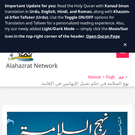
Important Update for you:
Read the Holy Quran with
Kanzul Iman
translation in
Urdu, English, Hindi, and Roman
, along with
Khazain-
ul-Irfan Tafseer (Urdu)
. Use the
Toggle ON/OFF
options for
Translation and Tafseer for a personalized reading experience. Also,
try our newly added
Light/Dark Mode
— simply click the
Moon/Sun
Skip
icon in the top-right corner of the header
.
Open Quran Page
to
×
content
Alahazrat Network
Home
Fiqh فقہ
نهج السلامة في حكم تقبيل الإبهامين في الإقامة