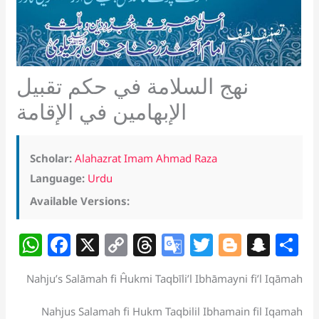
نهج السلامة في حكم تقبيل
الإبهامين في الإقامة
Scholar:
Alahazrat Imam Ahmad Raza
Language:
Urdu
Available Versions:
W
F
X
C
T
G
T
Bl
S
S
h
a
o
h
o
w
o
n
h
Nahju’s Salāmah fi Ĥukmi Taqbīli’l Ibhāmayni fi’l Iqāmah
at
c
p
re
o
itt
g
a
a
s
e
y
a
gl
er
g
p
e
Nahjus Salamah fi Hukm Taqbilil Ibhamain fil Iqamah