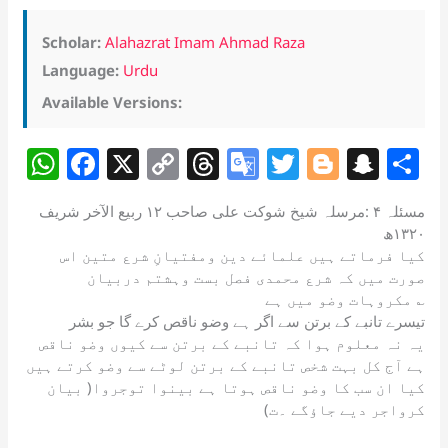
Scholar:
Alahazrat Imam Ahmad Raza
Language:
Urdu
Available Versions:
W
F
X
C
T
G
T
Bl
S
S
h
a
o
h
o
w
o
n
h
مسئلہ ۴ :مرسلہ شیخ شوکت علی صاحب ۱۲ ربیع الآخر شریف
at
c
p
re
o
itt
g
a
a
۱۳۲۰ھ
s
e
y
a
gl
er
g
p
e
کیا فرماتے ہیں علمائے دین ومفتیانِ شرع متین اس
صورت میں کہ شرع محمدی فصل بست وہشتم دربیان
A
b
Li
d
e
er
c
مکروہات وضو میں ہے ؎
p
o
n
s
Tr
h
تیسرے تانبے کے برتن سے اگر ہے وضو ناقص کرے گا جو بشر
یہ نہ معلوم ہوا کہ تانبے کے برتن سے کیوں وضو ناقص
p
o
k
a
at
ہے آج کل بہت شخص تانبے کے برتن لوٹے سے وضو کرتے ہیں
k
n
کیا ان سب کا وضو ناقص ہوتا ہے بینوا توجروا( بیان
sl
کرواجر دیے جاؤگے ۔ت)