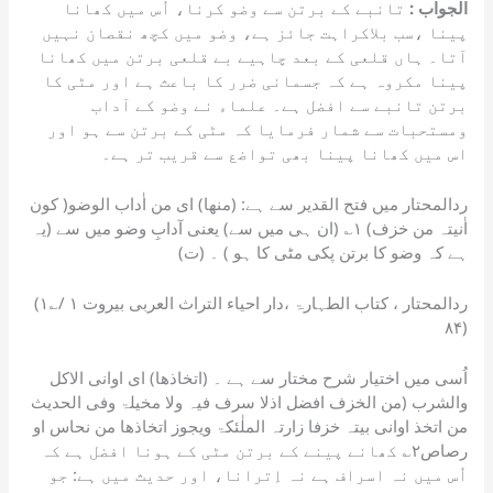
at
الجواب :
تانبے کے برتن سے وضو کرنا، اُس میں کھانا
e
پینا ،سب بلاکراہت جائز ہے، وضو میں کچھ نقصان نہیں
آتا۔ ہاں قلعی کے بعد چاہیے بے قلعی برتن میں کھانا
پینا مکروہ ہے کہ جسمانی ضرر کا باعث ہے اور مٹی کا
برتن تانبے سے افضل ہے۔ علماء نے وضو کے آداب
ومستحبات سے شمار فرمایا کہ مٹی کے برتن سے ہو اور
اس میں کھانا پینا بھی تواضع سے قریب تر ہے۔
ردالمحتار میں فتح القدیر سے ہے: (منھا) ای من اٰداب الوضو( کون
اٰنیتہ من خزف) ۱؎ (ان ہی میں سے) یعنی آدابِ وضو میں سے (یہ
ہے کہ وضو کا برتن پکی مٹی کا ہو ) ۔ (ت)
(۱؎ردالمحتار ، کتاب الطہارۃ ،دار احیاء التراث العربی بیروت ۱ /
۸۴)
اُسی میں اختیار شرح مختار سے ہے ۔ (اتخاذھا) ای اوانی الاکل
والشرب (من الخزف افضل اذلا سرف فیہ ولا مخیلۃ وفی الحدیث
من اتخذ اوانی بیتہ خزفا زارتہ الملٰئکۃ ویجوز اتخاذھا من نحاس او
رصاص۲؎ کھانے پینے کے برتن مٹی کے ہونا افضل ہے کہ
اُس میں نہ اسراف ہے نہ اِترانا، اور حدیث میں ہے: جو