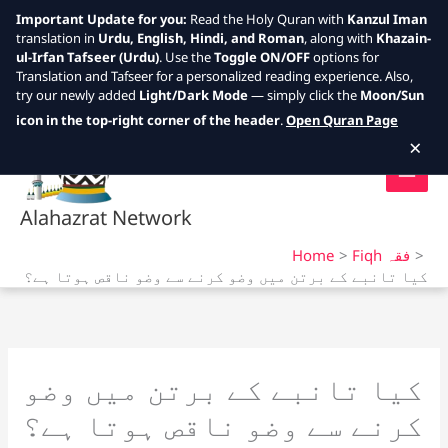
Important Update for you:
Read the Holy Quran with
Kanzul Iman
translation in
Urdu, English, Hindi, and Roman
, along with
Khazain-
ul-Irfan Tafseer (Urdu)
. Use the
Toggle ON/OFF
options for
Translation and Tafseer for a personalized reading experience. Also,
try our newly added
Light/Dark Mode
— simply click the
Moon/Sun
Skip
icon in the top-right corner of the header
.
Open Quran Page
to
×
content
Alahazrat Network
Fiqh فقہ
Home
کیا تانبے کے برتن میں وضو کرنے سے وضو ناقص ہوتا ہے؟
کیا تانبے کے برتن میں وضو
کرنے سے وضو ناقص ہوتا ہے؟