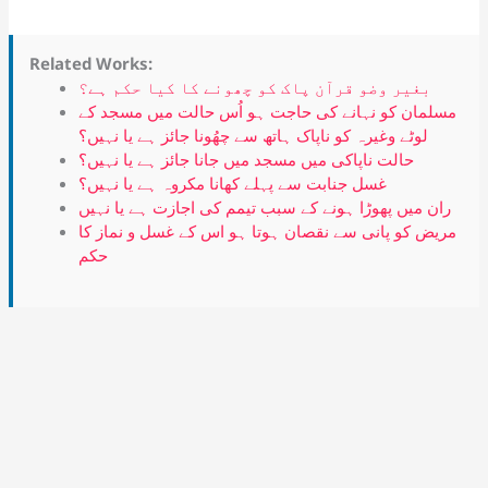
Related Works:
بغیر وضو قرآن پاک کو چھونے کا کیا حکم ہے؟
مسلمان کو نہانے کی حاجت ہو اُس حالت میں مسجد کے
لوٹے وغیرہ کو ناپاک ہاتھ سے چھُونا جائز ہے یا نہیں؟
حالت ناپاکی میں مسجد میں جانا جائز ہے یا نہیں؟
غسل جنابت سے پہلے کھانا مکروہ ہے یا نہیں؟
ران میں پھوڑا ہونے کے سبب تیمم کی اجازت ہے یا نہیں
مریض کو پانی سے نقصان ہوتا ہو اس کے غسل و نماز کا
حکم