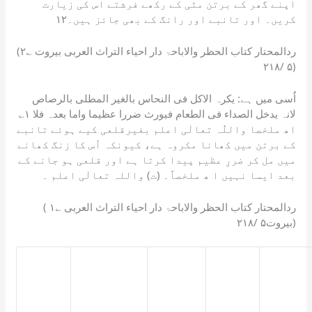
اپنے گھر کے برتن مٹی کے رکھے فرشتے اس کی زیارت
کریں۔ اور تانبے اور رانگ کے بھی جائز ہیں۔۱۲
(۲؎ ردالمحتار کتاب الحظر والاباحۃ دار احیاء التراث العربی بیروت
۵ /۲۱۸)
اُسی میں ہے: یکرہ الاکل فی النحاس بالغیر المطلی بالرصاص
لانہ یدخل الصداء فی الطعام فیورث ضررا عظیما واما بعدہ فلا ۱؎
اھ ملخصا واللّٰہ تعالٰی اعلم بغیرقلعی کیے ہوئے تانبے
کے برتن میں کھانا مکروہ ہے، کیونکہ اُس کا زنگ کھانے
میں مل کر ضررِ عظیم پیدا کرتا ہے اور قلعی ہو جانے کے
بعد ایسا نہیں ا ھ ملخصاً۔ (ت) واللہ تعالٰی اعلم ۔
( ۱؎ ردالمحتار کتاب الحظر والاباحۃ دار احیاء التراث العربی
بیروت۵ /۲۱۸)
kya
क्या
tanbay
तांबे के
ke
बर्तन में
هل
Does
bartan
Apakah