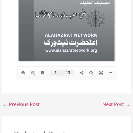
←
Previous Post
Next Post
→