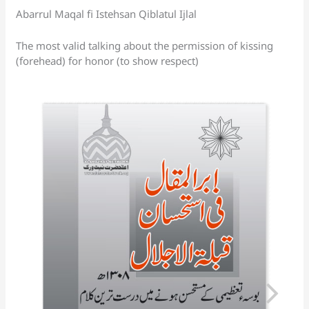
k
n
Abarrul Maqal fi Istehsan Qiblatul Ijlal
sl
at
The most valid talking about the permission of kissing
(forehead) for honor (to show respect)
e