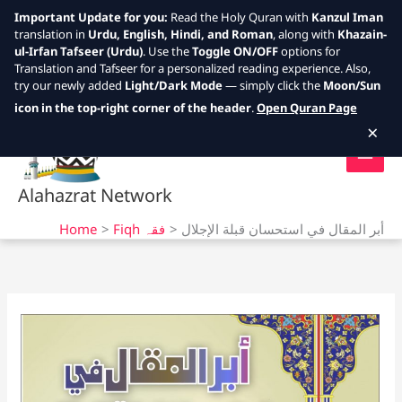
Important Update for you:
Read the Holy Quran with
Kanzul Iman
translation in
Urdu, English, Hindi, and Roman
, along with
Khazain-
ul-Irfan Tafseer (Urdu)
. Use the
Toggle ON/OFF
options for
Translation and Tafseer for a personalized reading experience. Also,
try our newly added
Light/Dark Mode
— simply click the
Moon/Sun
Skip
icon in the top-right corner of the header
.
Open Quran Page
to
×
content
Alahazrat Network
Home
Fiqh فقہ
أبر المقال في استحسان قبلة الإجلال