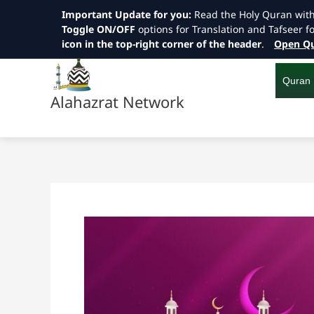
Important Update for you:
Read the Holy Quran wit
Toggle ON/OFF
options for Translation and Tafseer f
icon in the top-right corner of the header
.
Open Qu
Skip
to
content
Quran
Alahazrat Network