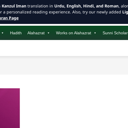
h
Kanzul Iman
translation in
Urdu, English, Hindi, and Roman
, al
or a personalized reading experience. Also, try our newly added
Li
ran Page
Hadith
Alahazrat
Works on Alahazrat
Sunni Scholar