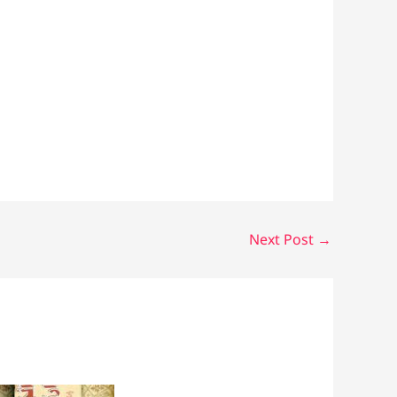
Next Post
→