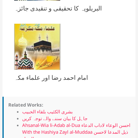
البریلویہ کا تحقیقی و تنقیدی جائزہ
امام احمد رضا اور علماء مکہ
Related Works:
بشرى الكئيب بلقاء الحبيب
جاہل کا بیان سننے والے توجہ کریں
Ahsanal-Wia li-Adab al-Dua احسن الوعاء لاداب الدعاء
With the Hashiya Zayl al-Muddaa ذيل المدعا لاحسن