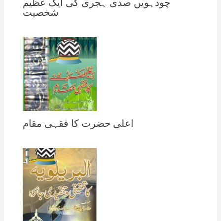
چودہویں صدی ہجری کی ایک عظیم
شخصیت
اعلی حضرت کا فقہی مقام