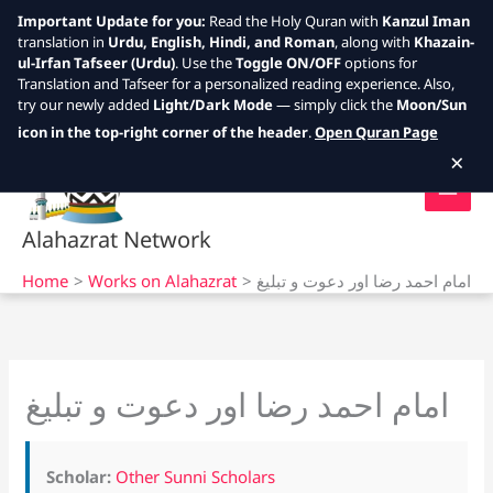
Important Update for you:
Read the Holy Quran with
Kanzul Iman
translation in
Urdu, English, Hindi, and Roman
, along with
Khazain-
ul-Irfan Tafseer (Urdu)
. Use the
Toggle ON/OFF
options for
Translation and Tafseer for a personalized reading experience. Also,
try our newly added
Light/Dark Mode
— simply click the
Moon/Sun
Skip
icon in the top-right corner of the header
.
Open Quran Page
to
×
content
Alahazrat Network
Home
Works on Alahazrat
امام احمد رضا اور دعوت و تبلیغ
امام احمد رضا اور دعوت و تبلیغ
Scholar:
Other Sunni Scholars