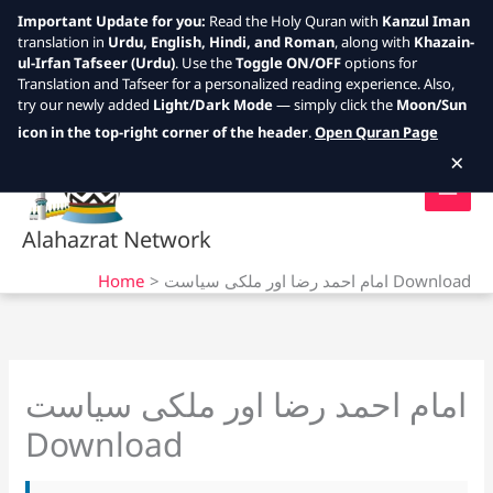
Important Update for you:
Read the Holy Quran with
Kanzul Iman
translation in
Urdu, English, Hindi, and Roman
, along with
Khazain-
ul-Irfan Tafseer (Urdu)
. Use the
Toggle ON/OFF
options for
Translation and Tafseer for a personalized reading experience. Also,
try our newly added
Light/Dark Mode
— simply click the
Moon/Sun
Skip
icon in the top-right corner of the header
.
Open Quran Page
to
×
content
Alahazrat Network
Home
امام احمد رضا اور ملکی سیاست Download
امام احمد رضا اور ملکی سیاست
Download