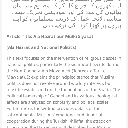
اپنے گھروں کے چراغ گل کر کے مظلوم مسلمان
بھائیوں کی مدد کی اور سودیشی تحریک جیسے
معاشی لائحہ عمل کے ذریعے مسلمانوں کو اپنے
پیروں پر کھڑا کرنے کی ترغیب دی۔
Article Title: Ala Hazrat aur Mulki Siyasat
(Ala Hazrat and National Politics)
This text focuses on the intervention of religious classes in
national politics, particularly the significant events during
the Non-Cooperation Movement (Tehreek-e-Tark-e-
Mawalat). It explains the principled stance that Muslim
politics does not revolve around worldly interests but
must be established on the foundations of the Sharia. The
political leadership of Gandhi and its various ideological
effects are analyzed on scholarly and political scales.
Furthermore, the writing provides details of the
subcontinental Muslims' emotional and financial
cooperation during the Turkish Khilafat, the attack on
Tripoli, and the Balkan wars. It describes how Muslim