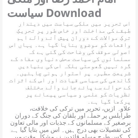
سیاست Download
اس تحریر میں ملکی سیاست میں دیندار
طبقے کی مداخلت اور خاص طور پر تحریکِ
ترکِ موالات کے دوران پیش آنے والے اہم
واقعات کو موضوع بنایا گیا ہے۔ یہاں اس
اصولی موقف کی وضاحت کی گئی ہے کہ
مسلمانوں کی سیاست محض دنیاوی مفاد کے
گرد نہیں گھومتی بلکہ اس کی بنیادیں
شریعتِ مطہرہ پر استوار ہونی چاہئیں۔
گاندھی کی سیاسی قیادت اور اس کے اثرات
کے حوالے سے پائے جانے والے مختلف
نظریات کو علمی و سیاسی پیمانے پر
پرکھا گیا ہے۔
علاوہ ازیں، تحریر میں ترکی کی خلافت،
طرابلس پر حملے اور بلقان کی جنگ کے دوران
برصغیر کے مسلمانوں کے جذبات اور مالی تعاون
کی تفصیلات بھی درج ہیں۔ اس میں بتایا گیا ہے
کہ کس طرح مسلم قائدین نے مشکل وقت میں