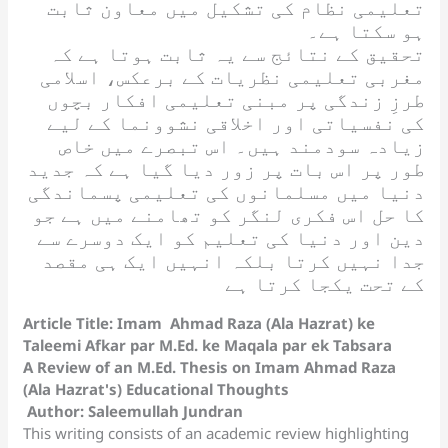
تعلیمی نظام کی تشکیل میں معاون ثابت
ہو سکتا ہے۔
تحقیق کے نتائج سے یہ ثابت ہوتا ہے کہ
مغربی تعلیمی نظریات کے برعکس، اسلامی
طرزِ زندگی پر مبنی تعلیمی افکار بچوں
کی نفسیاتی اور اخلاقی نشوونما کے لیے
زیادہ سودمند ہیں۔ اس تبصرے میں خاص
طور پر اس بات پر زور دیا گیا ہے کہ جدید
دنیا میں مسلمانوں کی تعلیمی پسماندگی
کا حل اس فکری لنگر کو تھامنے میں ہے جو
دین اور دنیا کی تعلیم کو ایک دوسرے سے
جدا نہیں کرتا بلکہ انہیں ایک ہی مقصد
کے تحت یکجا کرتا ہے
Article Title: Imam Ahmad Raza (
Ala Hazrat) ke
Taleemi Afkar par M.Ed. ke Maqala par ek Tabsara
A Review of an M.Ed. Thesis on Imam Ahmad Raza
(Ala Hazrat's) Educational Thoughts
Author: Saleemullah Jundran
This writing consists of an academic review highlighting