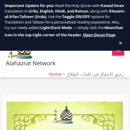
Important Update for you:
Read the Holy Quran with
Kanzul Iman
translation in
Urdu, English, Hindi, and Roman
, along with
Khazain-
ul-Irfan Tafseer (Urdu)
. Use the
Toggle ON/OFF
options for
Translation and Tafseer for a personalized reading experience. Also,
try our newly added
Light/Dark Mode
— simply click the
Moon/Sun
Skip
icon in the top-right corner of the header
.
Open Quran Page
to
×
content
Alahazrat Network
Home
رحيق الإحقاق في كلمات الطلاق