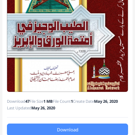
at
e
Download
47
File Size
1 MB
File Count
1
Create Date
May 26, 2020
Last Updated
May 26, 2020
Download