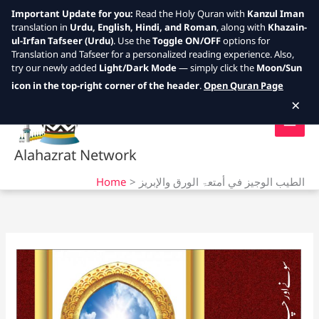
Important Update for you:
Read the Holy Quran with
Kanzul Iman
translation in
Urdu, English, Hindi, and Roman
, along with
Khazain-
ul-Irfan Tafseer (Urdu)
. Use the
Toggle ON/OFF
options for
Translation and Tafseer for a personalized reading experience. Also,
try our newly added
Light/Dark Mode
— simply click the
Moon/Sun
Skip
icon in the top-right corner of the header
.
Open Quran Page
to
×
content
Alahazrat Network
Home
الطيب الوجيز في أمتعۃ الورق والإبريز