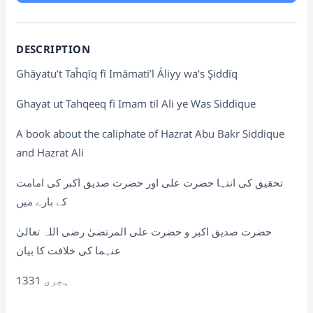
DESCRIPTION
Ghāyatu’t Taĥqīq fī Imāmati’l Áliyy wa’s Şiddīq
Ghayat ut Tahqeeq fi Imam til Ali ye Was Siddique
A book about the caliphate of Hazrat Abu Bakr Siddique
and Hazrat Ali
تحقیق کی انتہا حضرت علی اور حضرت صدیق اکبر کی امامت
کے بارے میں
حضرت صدیق اکبر و حضرت علی المرتضیٰ رضی اللہ تعالیٰ
عنہما کی خلافت کا بیان
1331 ہجری