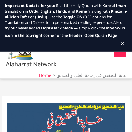
Important Update for you:
Read the Holy Quran with
Kanzul Iman
translation in
Urdu, English, Hindi, and Roman
, along with
Khazain-
ul-Irfan Tafseer (Urdu)
. Use the
Toggle ON/OFF
options for
Translation and Tafseer for a personalized reading experience. Also,
try our newly added
Light/Dark Mode
— simply click the
Moon/Sun
Skip
icon in the top-right corner of the header
.
Open Quran Page
to
×
content
Alahazrat Network
Home
غاية التحقيق في إمامة العلي والصديق