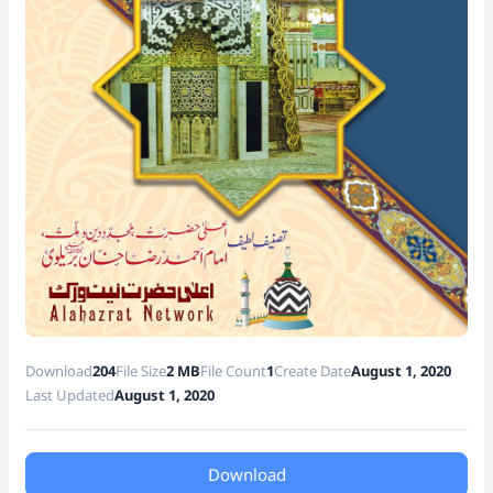
at
e
Download
204
File Size
2 MB
File Count
1
Create Date
August 1, 2020
Last Updated
August 1, 2020
Download