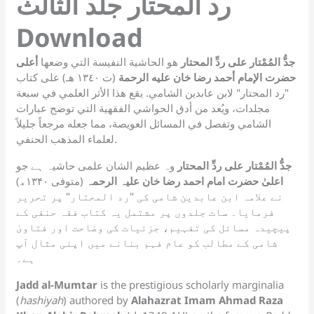
رد المحتار جلد الثالث
Download
جدُّ المُمْتار على ردِّ المحتار
هو الحاشية النفيسة التي وضعها
أعلى
حضرت الإمام أحمد رضا خان عليه الرحمة
(ت ١٣٤٠ هـ) على كتاب
"رد المحتار" لابن عابدين الشامي. يقع هذا الأثر العلمي في سبعة
مجلدات، ويُعد من أدق الحواشي الفقهية التي توضح عبارات
الشامي وتفصل في المسائل العويصة، مما جعله مرجعاً جليلاً
لعلماء المذهب الحنفي.
جدُّ المُمْتار علی ردِّ المحتار
وہ عظیم الشان علمی حاشیہ ہے جو
اعلیٰ حضرت امام احمد رضا خان علیہ الرحمہ
(متوفی ۱۳۴۰ھ)
نے علامہ ابن عابدین شامی کی "رد المحتار" پر تحریر
فرمایا۔ سات جلدوں پر مشتمل یہ کتاب فقہ حنفی کے
پیچیدہ مسائل کی تفہیم، جزئیات کی وضاحت اور فتاویٰ
شامی کے مطالب کو عام فہم بنانے میں اپنی مثال آپ
ہے۔
Jadd al-Mumtar
is the prestigious scholarly marginalia
(
hashiyah
) authored by
Alahazrat Imam Ahmad Raza