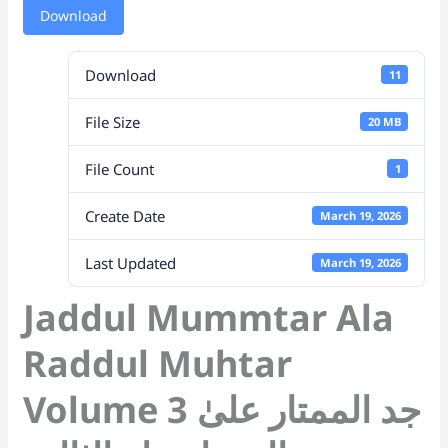
s
e
y
a
gl
er
g
p
e
Download
A
b
Li
d
e
er
c
p
o
n
s
Tr
h
Download
11
p
o
k
a
at
File Size
k
n
20 MB
sl
File Count
1
at
Create Date
March 19, 2026
e
Last Updated
March 19, 2026
Jaddul Mummtar Ala
Raddul Muhtar
Volume 3 جد الممتار علیٰ