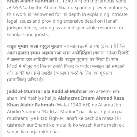
Khan Alahir Rahmah
(d. 1340 AH) on the famous
Radd
al-Muhtar
by Ibn Abidin Shami. Spanning seven volumes,
this work is renowned for its depth in explaining intricate
legal issues and providing extensive detail on Hanafi
jurisprudence, serving as an indispensable resource for
scholars and jurists.
जद्दुल मुम्तार अला रद़्दुल मुहतार
वह महान इल्मी हाश्या (टीका) है जिसे
आला हज़रत इमाम अहमद रज़ा खान अलैहिर्रहमा
(वफात 1340 हिजरी)
ने अल्लामा इब्न आबिदीन शामी की 'रद़्दुल मुहतार' पर लिखा है। सात
जिल्दों में मौजूद यह किताब हनफ़ी फिक़्ह के पेचीदा मसाइल को समझाने
और उनकी गहराई से तशरीह (व्याख्या) करने के लिए एक मुस्तनद
(प्रामाणिक) ज़रिया है।
Jadd al-Mumtar ala Radd al-Muhtar
wo azeem-ush-
shan ilmi hashiya hai jo
Alahazrat Imam Ahmad Raza
Khan Alahir Rahmah
(Wafat 1340 AH) ne Allama Ibn
Abidin Shami ki "Radd al-Muhtar" par likha. 7 jildon par
mushtamil ye kitab Fiqh-e-Hanafi ke pechida masail ki
tashreeh aur Shami ke mutalib ko wazeh karne mein ek
sanad ka darja rakhti hai