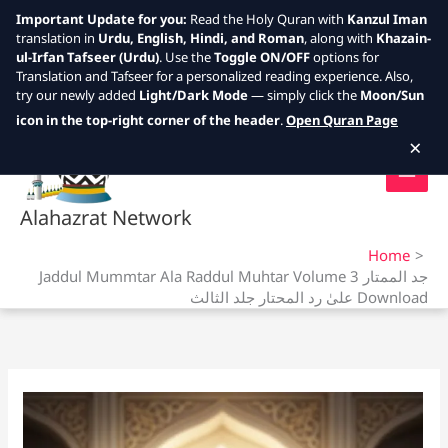
Important Update for you:
Read the Holy Quran with
Kanzul Iman
translation in
Urdu, English, Hindi, and Roman
, along with
Khazain-
ul-Irfan Tafseer (Urdu)
. Use the
Toggle ON/OFF
options for
Translation and Tafseer for a personalized reading experience. Also,
try our newly added
Light/Dark Mode
— simply click the
Moon/Sun
Skip
icon in the top-right corner of the header
.
Open Quran Page
to
×
content
Alahazrat Network
Home
Jaddul Mummtar Ala Raddul Muhtar Volume 3 جد الممتار
علیٰ رد المحتار جلد الثالث Download