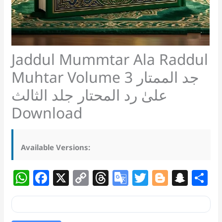
Jaddul Mummtar Ala Raddul
Muhtar Volume 3 جد الممتار
علیٰ رد المحتار جلد الثالث
Download
Available Versions:
W
F
X
C
T
G
T
Bl
S
S
h
a
o
h
o
w
o
n
h
at
c
p
re
o
itt
g
a
a