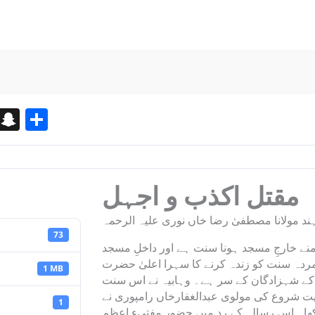
Bl
S
S
o
n
h
g
a
ar
g
p
e
مقتل اکذب و اجہل
er
c
د مولانا مصطفیٰ رضا خاں نوری علیہ الرحمہ
h
73
at
امنے خارجِ مسجد ہونا سنت ہے اور داخلِ مسجد
مردہ سنت کو زندہ کرنے کا سہرا اعلیٰ حضرت
1 MB
ان کے شہزادگان کے سر ہے۔ وہابیہ نے اس سنت
یت شروع کی مولوی عبدالغفارخاں رامپوری نے
1
ین لکھا۔ اس رسالہ کے رد میں حضور مفتیء اعظم