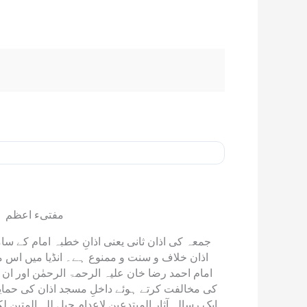
مفتیء اعظم ہن
جمعہ کی اذان ثانی یعنی اذانِ خطبہ امام کے س
اذان خلاف و سنت و ممنوع ہے۔ انڈیا میں اس 
امام احمد رضا خان علیہ الرحمۃ الرحمٰن اور 
کی مخالفت کرتے ہوئے داخلِ مسجد اذان کی حما
ایک رسالہ آثار المبتدعین لاعدام حبل للہ المت