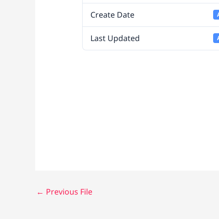
at
Create Date
e
Last Updated
←
Previous File