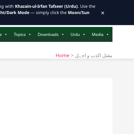
ong with
Khazain-ul-Irfan Tafseer (Urdu)
. Use the
×
ght/Dark Mode
— simply click the
Moon/Sun
s
Topics
Downloads
Urdu
Media
Home
مقتل اکذب و اجہل