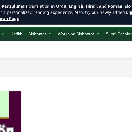
h
Kanzul Iman
translation in
Urdu, English, Hindi, and Roman
, al
or a personalized reading experience. Also, try our newly added
Li
ran Page
Hadith
Alahazrat
Works on Alahazrat
Sunni Scholar