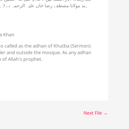
ہند
a Khan
so called as the adhan of Khutba (Sermon)
ader and outside the mosque. As any adhan
 of Allah's prophet.
Next File
→