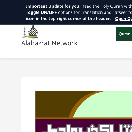
Important Update for you:
Read the Holy Quran wit
Toggle ON/OFF
options for Translation and Tafseer f
icon in the top-right corner of the header
.
Open Qu
Skip
to
content
Quran
Alahazrat Network