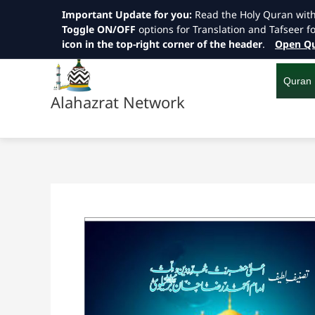
Important Update for you:
Read the Holy Quran wit
Toggle ON/OFF
options for Translation and Tafseer f
icon in the top-right corner of the header
.
Open Qu
Skip
to
content
Quran
Alahazrat Network