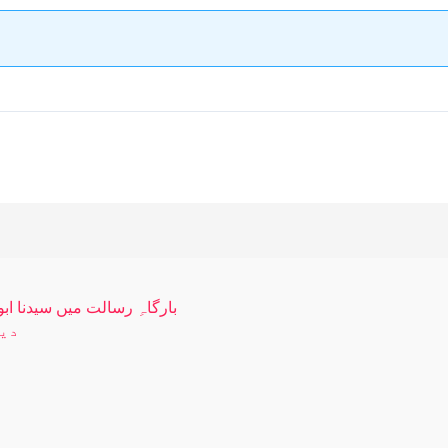
بارگاہِ رسالت میں سیدنا ابو
دین