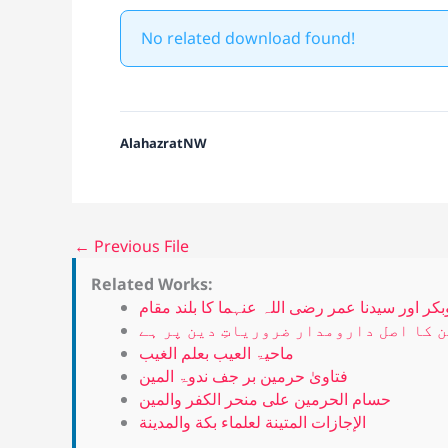
No related download found!
AlahazratNW
←
Previous File
Related Works:
بکر اور سیدنا عمر رضی اللہ عنہما کا بلند مقام
 کا اصل دارومدار ضروریاتِ دین پر ہے
ماحیۃ العیب بعلم الغیب
فتاویٰ حرمین بر جف ندوۃ المین
حسام الحرمين على منحر الكفر والمين
الإجازات المتينة لعلماء بكة والمدينة