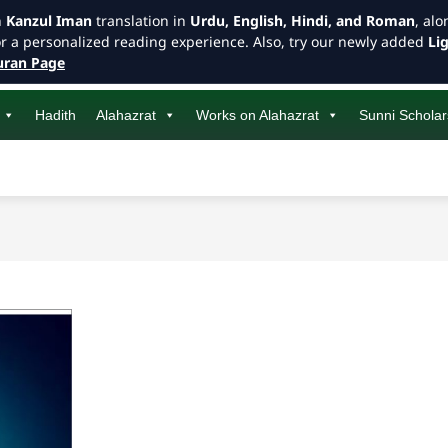
h
Kanzul Iman
translation in
Urdu, English, Hindi, and Roman
, al
or a personalized reading experience. Also, try our newly added
Li
ran Page
Hadith
Alahazrat
Works on Alahazrat
Sunni Scholar