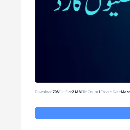
Download
708
File Size
2 MB
File Count
1
Create Date
Marc