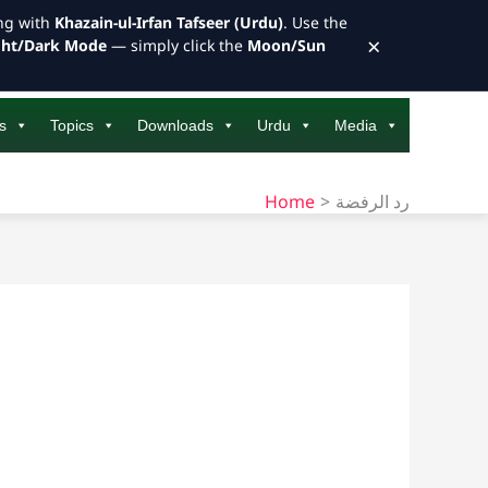
ong with
Khazain-ul-Irfan Tafseer (Urdu)
. Use the
×
ght/Dark Mode
— simply click the
Moon/Sun
s
Topics
Downloads
Urdu
Media
Home
رد الرفضة