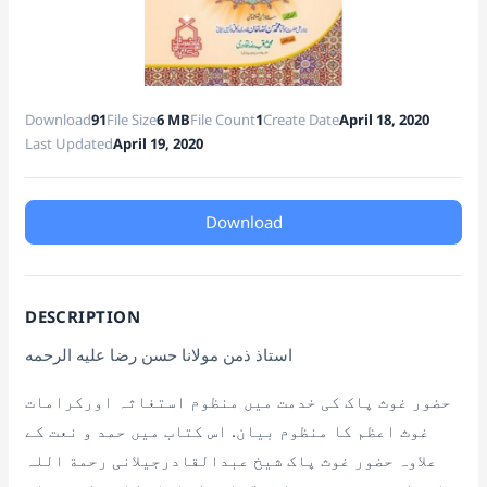
sl
at
e
Download
91
File Size
6 MB
File Count
1
Create Date
April 18, 2020
Last Updated
April 19, 2020
Download
DESCRIPTION
استاذ ذمن مولانا حسن رضا عليه الرحمه
حضور غوث پاک کی خدمت میں منظوم استغاثہ اورکرامات
غوث اعظم کا منظوم بیان. اس کتاب میں حمد و نعت کے
علاوہ حضور غوث پاک شیخ عبدالقادرجیلانی رحمة اللہ