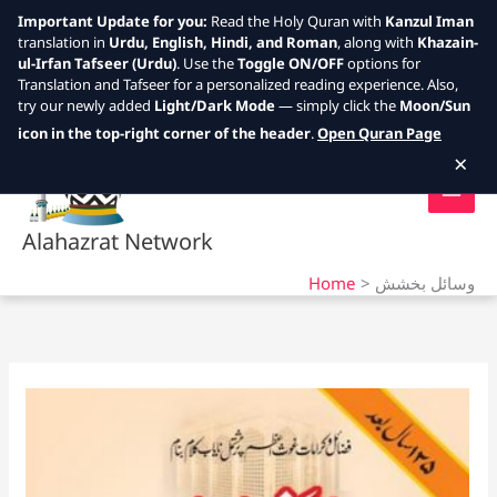
Important Update for you:
Read the Holy Quran with
Kanzul Iman
translation in
Urdu, English, Hindi, and Roman
, along with
Khazain-
ul-Irfan Tafseer (Urdu)
. Use the
Toggle ON/OFF
options for
Translation and Tafseer for a personalized reading experience. Also,
try our newly added
Light/Dark Mode
— simply click the
Moon/Sun
Skip
icon in the top-right corner of the header
.
Open Quran Page
to
×
content
Alahazrat Network
Home
وسائل بخشش