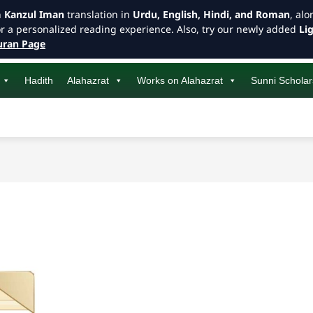
h
Kanzul Iman
translation in
Urdu, English, Hindi, and Roman
, al
or a personalized reading experience. Also, try our newly added
Li
ran Page
Hadith
Alahazrat
Works on Alahazrat
Sunni Scholar