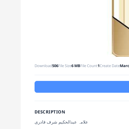
Download
506
File Size
6 MB
File Count
1
Create Date
Marc
DESCRIPTION
علامہ عبدالحکیم شرف قادری