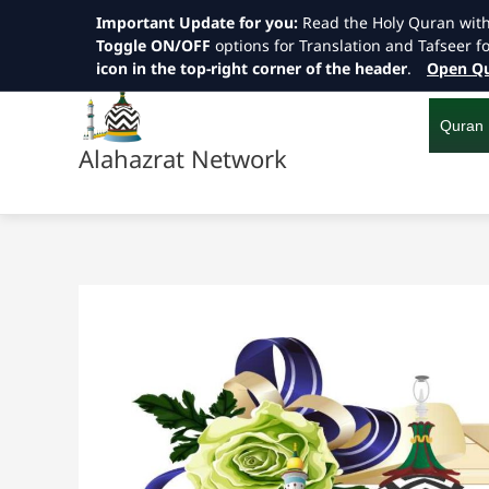
Important Update for you:
Read the Holy Quran wit
Toggle ON/OFF
options for Translation and Tafseer f
icon in the top-right corner of the header
.
Open Qu
Skip
to
content
Quran
Alahazrat Network