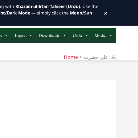
ong with
Khazain-ul-Irfan Tafseer (Urdu)
. Use the
×
ght/Dark Mode
— simply click the
Moon/Sun
s
Topics
Downloads
Urdu
Media
Home
یاد اعلی حضرت