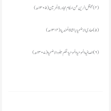
(۴)صیقل الرین عن احکام مجاورۃ الحرمین (۱۳۰۵ھ)
(۵)ھادی الاضحیۃ بالشاۃ الھندیۃ (۱۳۱۴ھ)
(۶)الصافیۃ الموحیۃ الموحیۃ لحکم جلود الاضحیۃ (۱۳۰۷ھ)