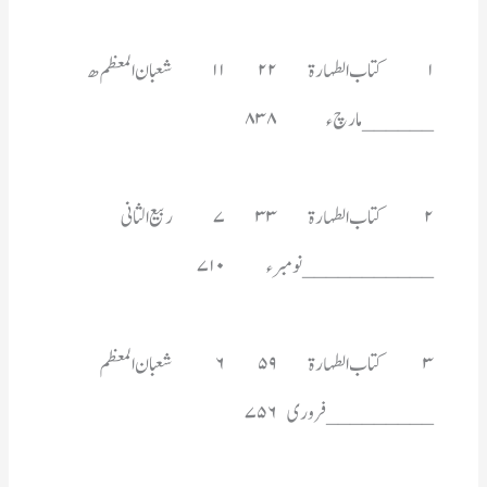
______مارچ ء	۸۳۸
___________نومبر ء	۷۱۰
_________فروری 	۷۵۶