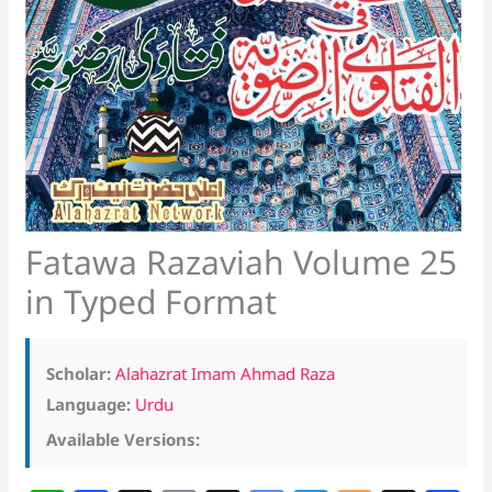
Fatawa Razaviah Volume 25
in Typed Format
Scholar:
Alahazrat Imam Ahmad Raza
Language:
Urdu
Available Versions: