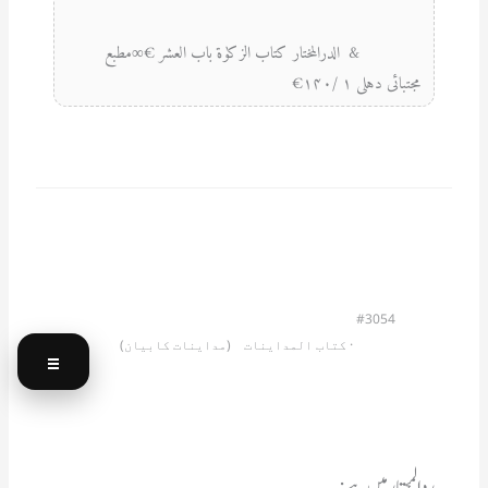
              &  الدرالمختار کتاب الزکوٰۃ باب العشر €∞مطبع 
مجتبائی دہلی ۱ /۱۴۰€            
#3054
                         · 
کتاب المداینات    (مداینات کابیان)
☰
ردالمحتار میں ہے: