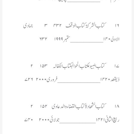
الاولی ۱۴۰ __________ستمبر   ۱۹۹۹	۶۳۲
۱۷	کتاب البیوعکتاب الحوالہکتاب الکفالہ	۱۵۳	۲	
ذیقعد ۱۴۲۰ _____________فروری ۲۰۰۰	۷۲۶
۱۸	کتاب الشھادۃکتاب القضاء و الدعاوی	۱۵۲	۲	
ربیع الثانی ۱۴۲۱___________جولائی ۲۰۰۰	۷۴۰