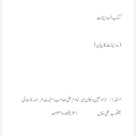
کتاب المداینات
(مداینات کابیان)
یعقوب علی خاں 		۲۱ذیقعدہ ۱۳۱ اھ 