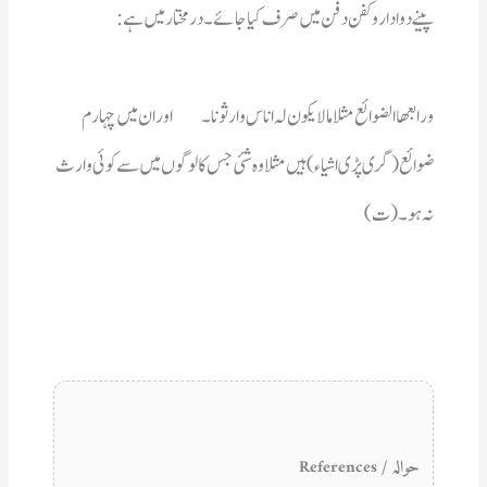
پینےدواداروکفن دفن میں صرف کیاجائے۔ درمختارمیں ہے:
نہ ہو۔(ت)
حوالہ / References