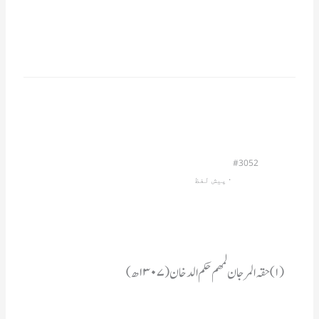
#3052
                         · 
پیش لفظ
(۱)حقہ المرجان لمھم حکم الدخان (۱۳۰۷ھ)