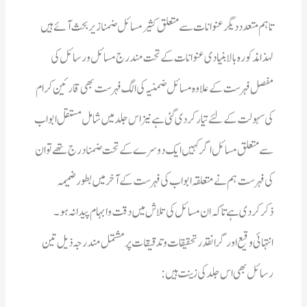
ذکرکردی ہے تاکہ ان مسائل کی تلاش میں دقت وابہام پیدانہ ہو۔
رسائل بھی اس جلد کی زینت ہیں: