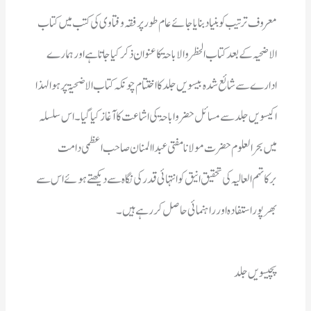
بھرپوراستفادہ اور راہنمائی حاصل کررہے ہیں۔
پچیسویں جلد