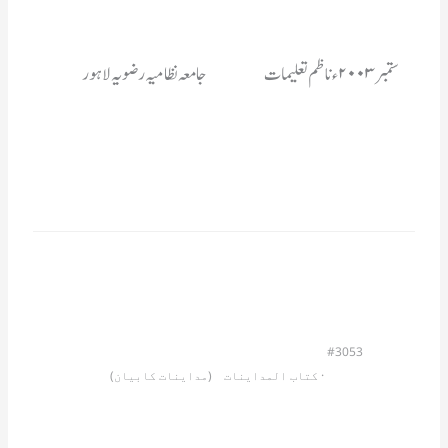
ستمبر۲۰۰۳ء ناظم تعلیمات 		جامعہ نظامیہ رضویہ لاہور
#3053
                         · 
کتاب المداینات    (مداینات کابیان)