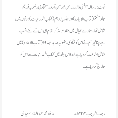
خارج کردیاہے۔
رجب المرجب ۱۴۲۴ھ 		حافظ محمدعبدالستارسعیدی 