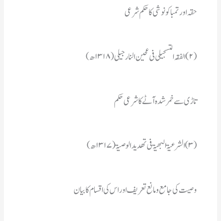
حقہ اورتمباکونوشی کاحکم شرعی 
(۲)الفقہ التسجیلی فی عحین النارجیلی (۱۳۱۸ھ)
تاڑی سے خمرشدہ آٹے کاشرعی حکم 
(۳)الشرعیۃ البھیۃ فی تھدید الوصیۃ (۱۳۱۷ھ)
وصیت کی جامع ومانع تعریف اوراس کی اقسام کابیان