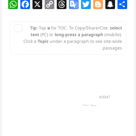
W
F
X
C
T
G
T
Bl
S
S
h
a
o
h
o
w
o
n
h
at
c
p
re
o
itt
g
a
a
Tip:
Tap
☰
for TOC. To Copy/Share/Cite:
select
✕
s
e
y
a
gl
er
g
p
e
text
(PC) or
long-press a paragraph
(mobile).
A
b
Li
d
e
er
c
Click a
Topic
under a paragraph to see site-wide
passages.
p
o
n
s
Tr
h
p
o
k
a
at
k
n
sl
at
#3047
e
                         · 
پیش لفظ