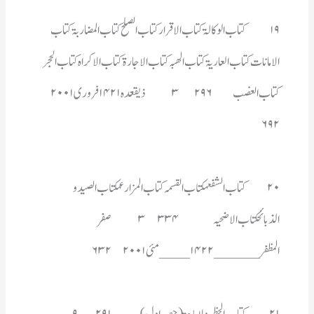
کتاب الغصب	۲۹۶	۳	ذیقعدہ ۱۴۲۱ فروری ۲۰۰۱	
۶۹۲
المظفر______۱۴۲۲ ____مئی  ۲۰۰۱	۶۳۲