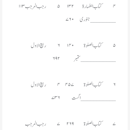
________جنوری 	۷۶۰
___________ستمبر  	۶۹۲
___________اگست 	۷۳۶