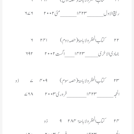
۲۱	کتاب الحظر و لاباحۃ(حصہ اول)	۲۹۱	۹	
ربیع الاول _____۱۴۲۳ _____مئی ۲۰۰۲	۶۷۶
۲۲	کتاب الحظر و لاباحۃ(حصہ دوم)	۲۴۱	۶	
جمادی الاخری____۱۴۲۳___اگست ۲۰۰۲	۶۹۲
الحجہ_____۱۴۲۳______فروری ۲۰۰۳	۷۶۸