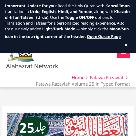
Important Update for you:
Read the Holy Quran with
Kanzul Iman
translation in
Urdu, English, Hindi, and Roman
, along with
Khazain-
ul-Irfan Tafseer (Urdu)
. Use the
Toggle ON/OFF
options for
Translation and Tafseer for a personalized reading experience. Also,
try our newly added
Light/Dark Mode
— simply click the
Moon/Sun
Skip
icon in the top-right corner of the header
.
Open Quran Page
to
×
content
Alahazrat Network
Home
Fatawa Razaviah
Fatawa Razaviah Volume 25 in Typed Format