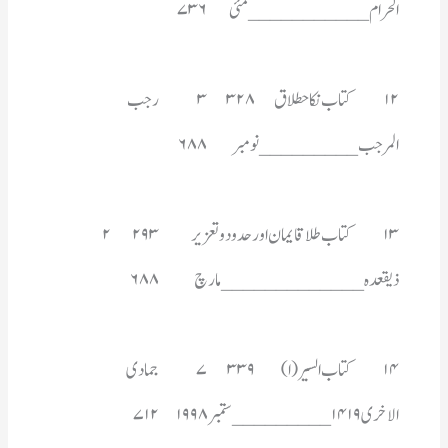
الحرام___________مئی	۷۳۶
المرجب_________نومبر	۶۸۸
۱۳	کتاب طلاقایمان اور حدود و تعزیر 	۲۹۳	۲	
ذیقعدہ _____________مارچ  	۶۸۸
الاخری ۱۴۱۹_________ستمبر ۱۹۹۸	۷۱۲