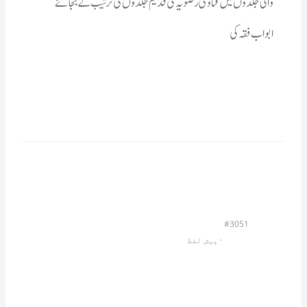
ابواب فقہ کی
#3051
                         · 
پیش لفظ