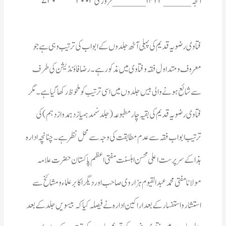
الحجہ_____۱۴۲۳______فروری ۲۰۰۳	۷۲۰