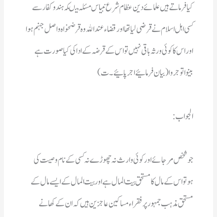
بینواتوجروا(بیان فرمائیے اجر پائیے۔ت)
الجواب: