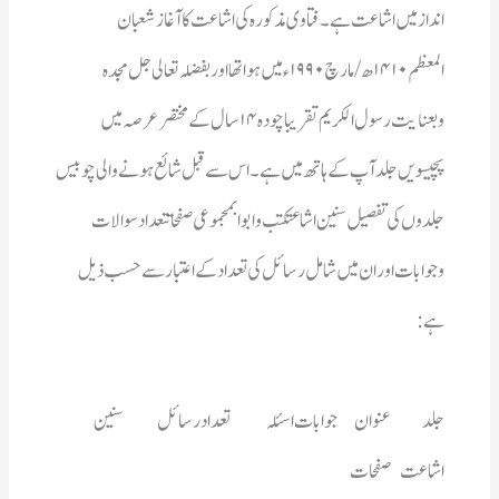
ہے:
اشاعت	صفحات