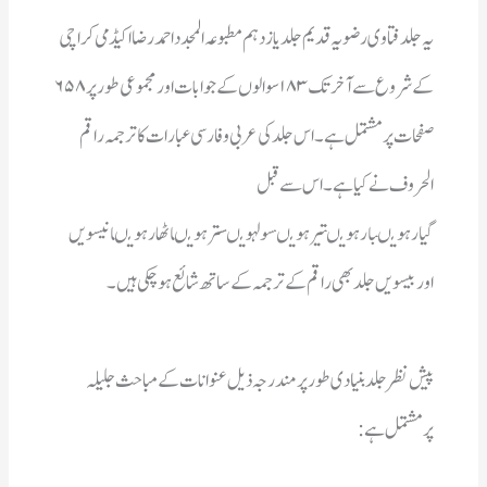
اوربیسویں جلد بھی راقم کے ترجمہ کے ساتھ شائع ہو چکی ہیں۔
پرمشتمل ہے :