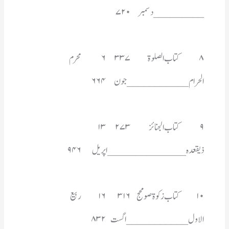
_________دسمبر	۷۲۰
الحرام___________جون	۶۶۴
۹	کتاب الجنائز	۲۷۳	۱۳	
ذیقعدہ______________اپریل	۹۴۶
الاول___________اگست	۸۳۲