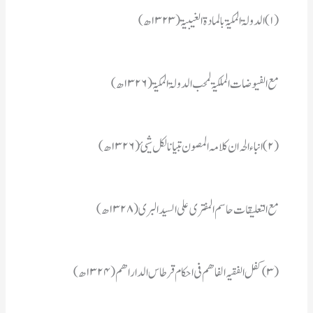
(۱)الدولۃ المکیۃ بالمادۃ الغیبیۃ (۱۳۲۳ھ)
مع الفیوضات الملکیۃ لمحب الدولۃ المکیۃ (۱۳۲۶ھ)
(۲)انباء الحی ان کلامہ المصون تبیانا لکل شیئ (۱۳۲۶ھ)
مع التعلیقات حاسم المفتری علی السید البری (۱۳۲۸ھ)
(۳)کفل الفقیہ الفاھم فی احکام قرطاس الداراھم (۱۳۲۴ھ)