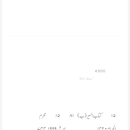
#3050
                         · 
پیش لفظ
الحرام۱۴۲۰__________ اپریل ۱۹۹۹	۷۴۴