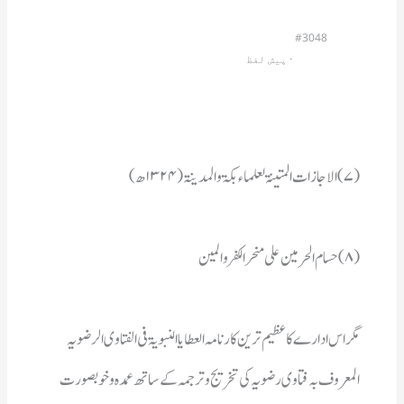
#3048
                         · 
پیش لفظ
(۷)الاجازات المتینۃ لعلماء بکۃ والمدینۃ (۱۳۲۴ھ)
(۸)حسام الحرمین علی منحر الکفر والمین 