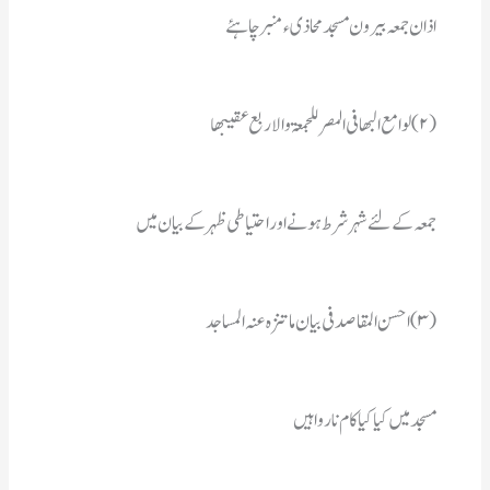
اذان جمعہ بیرون مسجد محاذیء منبر چاہئے
(۲) لوامع البھافی المصر للجمعۃ والاربع عقیبھا
جمعہ کے لئے شہر شرط ہونے اور احتیاطی ظہرکے بیان میں 
(۳) احسن المقاصد فی بیان ماتنزہ عنہ المساجد
مسجدمیں کیاکیا کام نارواہیں