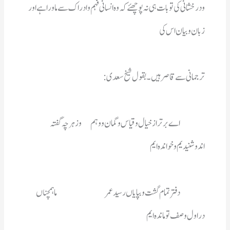
زبان وبیان اس کی 
ترجمانی سے قاصرہیں ۔ بقول شیخ سعدی  :  
اندوشنیدیم وخواندہ ایم
دراول وصف توماندہ ایم