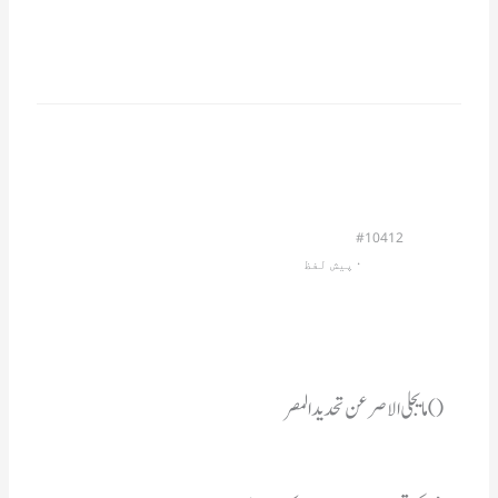
#10412
                         · 
پیش لفظ
() مایجلی الاصر عن تحدید المصر