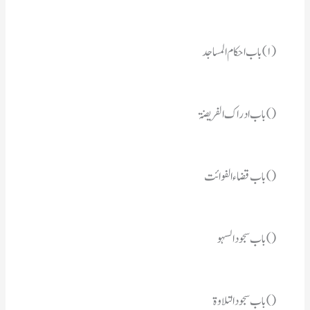
(۱)   باب احکام المساجد
()  باب ادراك الفریضۃ
() باب قضاء الفوائت
() باب سجود السہو
() باب سجود التلاوۃ