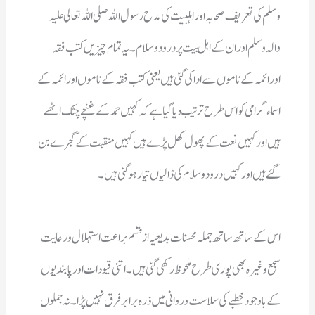
گئے ہیں اور کہیں درودوسلام کی ڈالیاں تیار ہوگئی ہیں۔ 