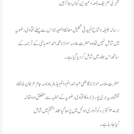
شہرکی تعریف  جمعہ وعیدین کہاں جائزہیں 
ساتھ اس جلدمیں شامل کردیاگیاہے۔ 
کیاجارہاہے۔