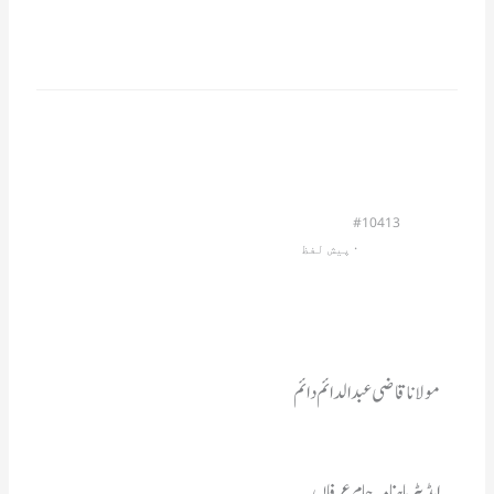
#10413
                         · 
پیش لفظ
مولاناقاضی عبدالدائم دائم
ایڈیٹرماہنامہ جام عرفاں