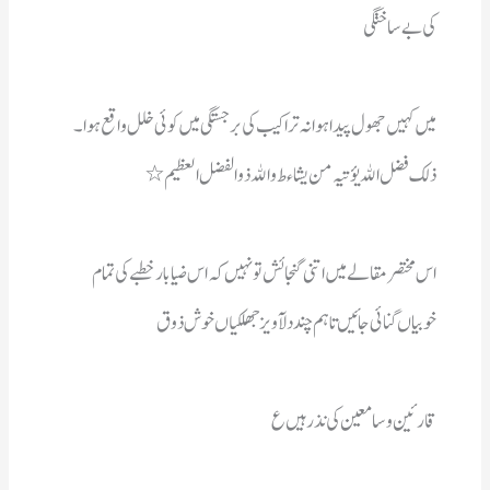
کی بے ساختگی 
ذلك فضل اﷲ یؤتیہ من یشاء ط واﷲ ذو الفضل العظیم٭
خوبیاں گنائی جائیں  تاہم چنددلآویز جھلکیاں خوش ذوق 
قارئین وسامعین کی نذر ہیں ع