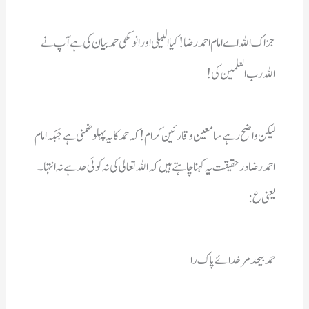
اﷲ رب العلمین کی! 
یعنی ع : 
حمد بیحد مرخدائے پاك را