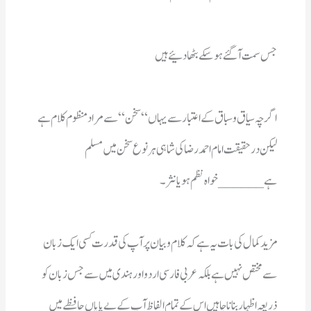
جس سمت آگئے ہو سکے بٹھادئیے ہیں 
ہے______خواہ نظم ہو یانثر۔ 