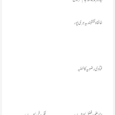
خانقاہ نقشبندیہ  ہری پور
فتاوی رضویہ کاخطبہ