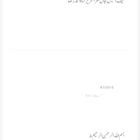
#10414
                         · 
پیش لفظ
بسم اللہ الرحمن الر حیم ط