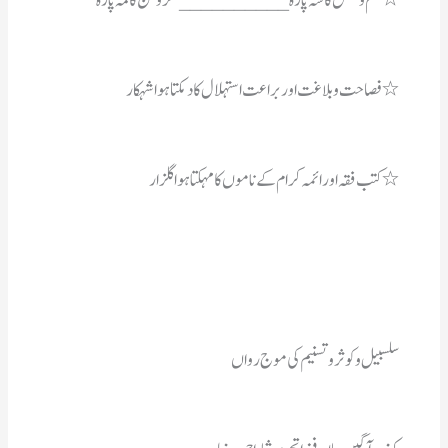
٭ کتب فقہ اور ائمہ کرام کے ناموں کامہکتاہواگلزار