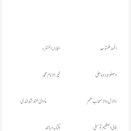
الحمد للمتوحد 			بجلالہ المتفرد