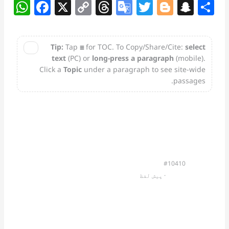
W
F
X
C
T
G
T
Bl
S
S
h
a
o
h
o
w
o
n
h
at
c
p
re
o
itt
g
a
a
Tip:
Tap
☰
for TOC. To Copy/Share/Cite:
select
✕
s
e
y
a
gl
er
g
p
e
text
(PC) or
long-press a paragraph
(mobile).
A
b
Li
d
e
er
c
Click a
Topic
under a paragraph to see site-wide
passages.
p
o
n
s
Tr
h
p
o
k
a
at
k
n
sl
at
#10410
e
                         · 
پیش لفظ