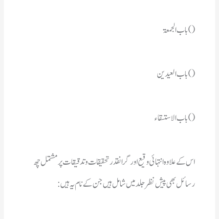
() باب الجمعۃ
() باب العیدین
() باب الاستسقاء
رسائل بھی پیش نظر جلدمیں شامل ہیں جن کے نام یہ ہیں : 