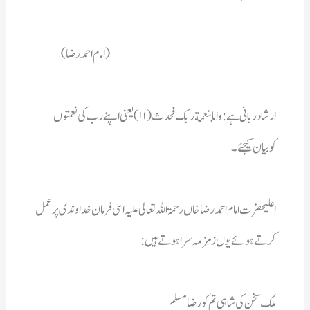
کوبیان کیجئے۔ 
کرتے ہوئے یوں زمزمہ سراہوتے ہیں :  
ملك سخن کی شاہی تم کو رضا مسلم