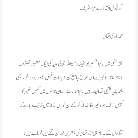
حمد باری تعالی
کہیں حرف جر وغیرہ کا اضافہ کرکے ان کو اس انداز میں ترتیب دیا ہے کہ 
کتابوں کے یہ نام ہی اﷲ تعالی کی بہترین حمد بن گئے ہیں  فرماتے ہیں : 