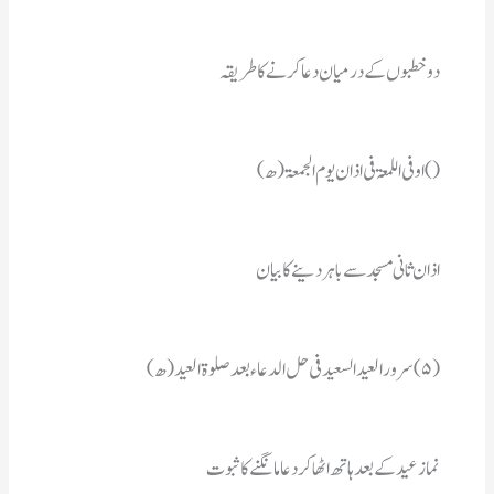
دوخطبوں کے درمیان دعاکرنے کاطریقہ
() اوفی اللمعۃ فی اذان یوم الجمعۃ(ھ)
اذان ثانی مسجد سے باہردینے کابیان
(۵) سرورالعید السعید فی حل الدعاء بعد صلوۃ العید(ھ)
نماز عیدکے بعد ہاتھ اٹھاکر دعامانگنے کاثبوت