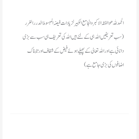
اضافوں کی بڑی جامع ہے)