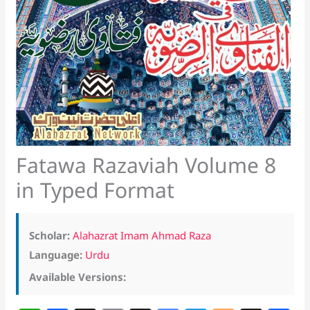
Fatawa Razaviah Volume 8
in Typed Format
Scholar:
Alahazrat Imam Ahmad Raza
Language:
Urdu
Available Versions: