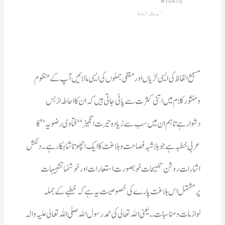
#10415
                         · 
پیش لفظ