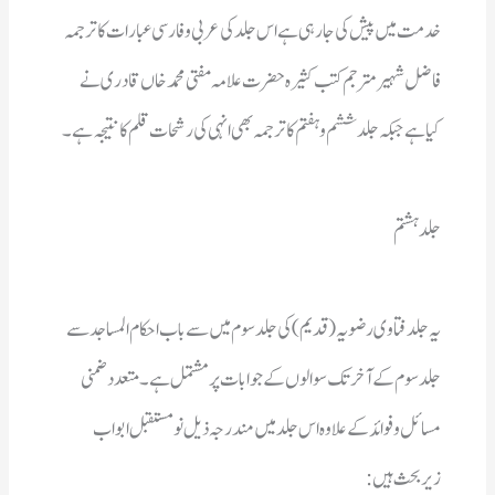
کیاہے جبکہ جلد ششم وہفتم کاترجمہ بھی انہی کی رشحات قلم کانتیجہ ہے۔ 
جلدہشتم
زیربحث ہیں : 