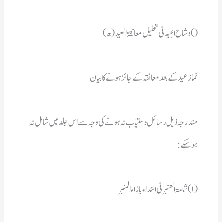
() وشاح الجید فی تحلیل معانقۃ العید(ھ)
نمازعید کے بعد معانقہ کے جائزہونے کابیان
ہوسکے : 
(۱) شمامۃ العنبر فی النداء بازاء المنبر