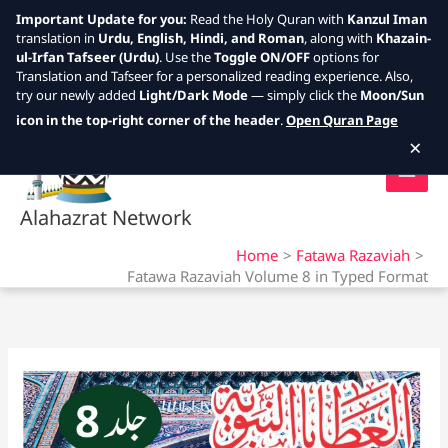
Important Update for you:
Read the Holy Quran with
Kanzul Iman
translation in
Urdu, English, Hindi, and Roman
, along with
Khazain-
ul-Irfan Tafseer (Urdu)
. Use the
Toggle ON/OFF
options for
Translation and Tafseer for a personalized reading experience. Also,
try our newly added
Light/Dark Mode
— simply click the
Moon/Sun
Skip
icon in the top-right corner of the header
.
Open Quran Page
to
×
content
Alahazrat Network
Home
Fatawa Razaviah
Fatawa Razaviah Volume 8 in Typed Format