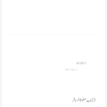
#10411
                         · 
پیش لفظ
() باب صلوۃ المسافر