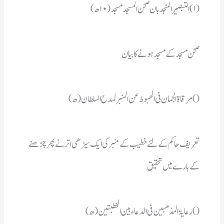
(۱) التبصیر المنجد بان صحن المسجد مسجد(۱۰ھ)
صحن مسجد کے مسجد ہونے کابیان
() مرقاۃ الجمان فی الھبوط عن المنبر لمدح السلطان(ھ)
کے بارے میں تحقیق
() رعایۃ المذھبین فی الدعاء بین الخطبتین(ھ)