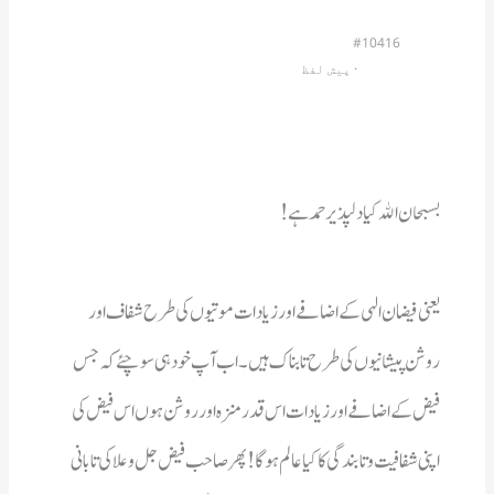
#10416
                         · 
پیش لفظ
بسبحان اﷲ  کیا دلپذیر حمدہے!