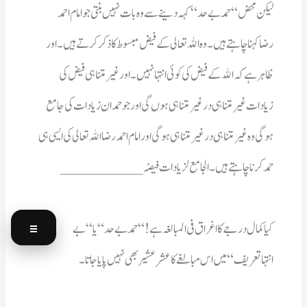
حمد کرناچاہتے ہیں ۔ الجامع لزیادات فیضہ___________
☰
انتہاتعریف “ میں اس مبالغے کا عشرعشیر بھی نہیں پایاجاتا۔ 