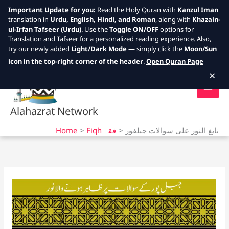
Important Update for you:
Read the Holy Quran with
Kanzul Iman
translation in
Urdu, English, Hindi, and Roman
, along with
Khazain-
ul-Irfan Tafseer (Urdu)
. Use the
Toggle ON/OFF
options for
Translation and Tafseer for a personalized reading experience. Also,
try our newly added
Light/Dark Mode
— simply click the
Moon/Sun
Skip
icon in the top-right corner of the header
.
Open Quran Page
to
×
content
Alahazrat Network
Home
Fiqh فقہ
نابغ النور على سؤالات جبلفور