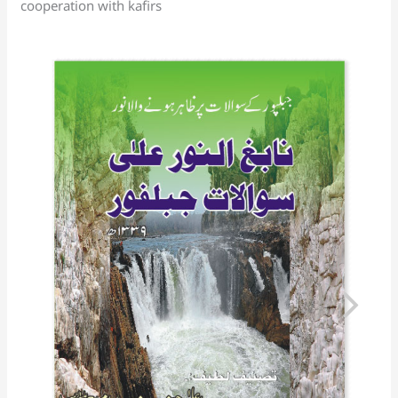
sl
cooperation with kafirs
at
e