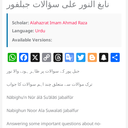
نابغ النور على سؤالات جبلفور
Scholar:
Alahazrat Imam Ahmad Raza
Language:
Urdu
Available Versions:
W
F
X
C
T
G
T
Bl
S
S
h
a
o
h
o
w
o
n
h
جبل پور کے سوالات پر ظاہر ہونے والا نور
at
c
p
re
o
itt
g
a
a
s
e
y
a
gl
er
g
p
e
ترک موالات سے متعلق چند اہم سوالات کا جواب
A
b
Li
d
e
er
c
Nābighu’n Nūr álā Su’ālāti Jabalfūr
p
o
n
s
Tr
h
p
o
k
a
at
Nabighun Noor Ala Suwalati Jabalfur
k
n
Answering some important questions about no-