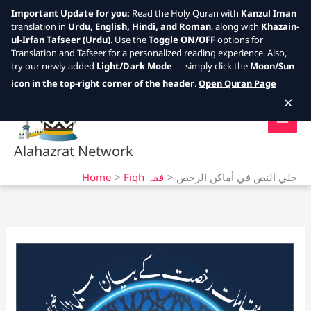
Important Update for you:
Read the Holy Quran with
Kanzul Iman
translation in
Urdu, English, Hindi, and Roman
, along with
Khazain-
ul-Irfan Tafseer (Urdu)
. Use the
Toggle ON/OFF
options for
Translation and Tafseer for a personalized reading experience. Also,
try our newly added
Light/Dark Mode
— simply click the
Moon/Sun
Skip
icon in the top-right corner of the header
.
Open Quran Page
to
×
content
Alahazrat Network
Home
Fiqh فقہ
جلي النص في أماكن الرخص