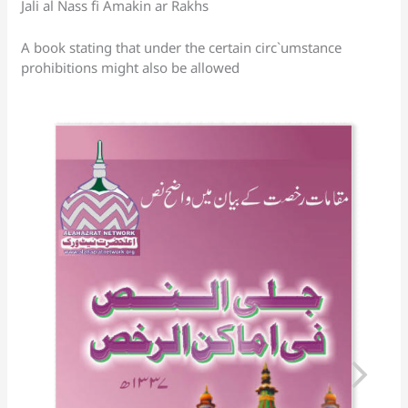
sl
Jali al Nass fi Amakin ar Rakhs
at
A book stating that under the certain circ`umstance
e
prohibitions might also be allowed