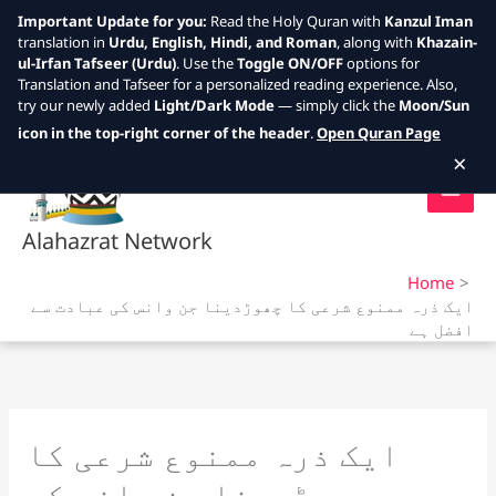
Important Update for you:
Read the Holy Quran with
Kanzul Iman
translation in
Urdu, English, Hindi, and Roman
, along with
Khazain-
ul-Irfan Tafseer (Urdu)
. Use the
Toggle ON/OFF
options for
Translation and Tafseer for a personalized reading experience. Also,
try our newly added
Light/Dark Mode
— simply click the
Moon/Sun
Skip
icon in the top-right corner of the header
.
Open Quran Page
to
×
content
Alahazrat Network
Home
ایک ذرہ ممنوع شرعی کا چھوڑدینا جن وانس کی عبادت سے
افضل ہے
ایک ذرہ ممنوع شرعی کا
چھوڑدینا جن وانس کی