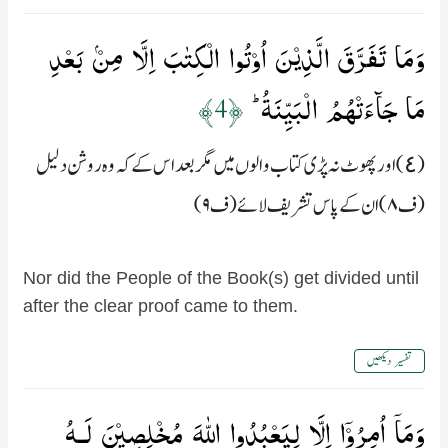
وَمَا تَفَرَّقَ الَّذِيۡنَ اُوۡتُوا الۡكِتٰبَ اِلَّا مِنۡۢ بَعۡدِ
مَا جَآءَتۡهُمُ الۡبَيِّنَةُ ؕ‏
﴿4﴾
(٤) اور پھوٹ نہ پڑی کتاب والوں میں مگر بعد اس کے کہ وہ روشن دلیل
(ف۸) ان کے پاس تشریف لائے (ف۹)
Nor did the People of the Book(s) get divided until
after the clear proof came to them.
تفسیر دیکھیں
وَمَاۤ اُمِرُوۡۤا اِلَّا لِيَعۡبُدُوا اللّٰهَ مُخۡلِصِيۡنَ لَـهُ