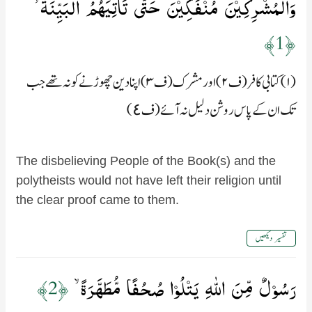
وَالۡمُشۡرِكِيۡنَ مُنۡفَكِّيۡنَ حَتّٰى تَاۡتِيَهُمُ الۡبَيِّنَةُ ۙ‏
﴿1﴾
(۱) کتابی کافر (ف۲) اور مشرک (ف۳) اپنا دین چھوڑنے کو نہ تھے جب
تک ان کے پاس روشن دلیل نہ آئے (ف٤)
The disbelieving People of the Book(s) and the
polytheists would not have left their religion until
the clear proof came to them.
تفسیر دیکھیں
رَسُوۡلٌ مِّنَ اللّٰهِ يَتۡلُوۡا صُحُفًا مُّطَهَّرَةً ۙ‏
﴿2﴾