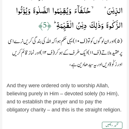
الدِّيۡنَ ۙ حُنَفَآءَ وَيُقِيۡمُوا الصَّلٰوةَ وَيُؤۡتُوا
الزَّكٰوةَ​ وَذٰلِكَ دِيۡنُ الۡقَيِّمَةِ ؕ‏
﴿5﴾
(۵) اور ان لوگوں کو تو (ف۱۰) یہی حکم ہوا کہ اللہ کی بندگی کریں نرے اسی
پر عقیدہ لاتے (ف۱۱) ایک طرف کے ہو کر (ف۱۲) اور نماز قائم کریں
اور زکوٰة دیں اور یہ سیدھا دین ہے،
And they were ordered only to worship Allah,
believing purely in Him – devoted solely (to Him),
and to establish the prayer and to pay the
obligatory charity – and this is the straight religion.
تفسیر دیکھیں