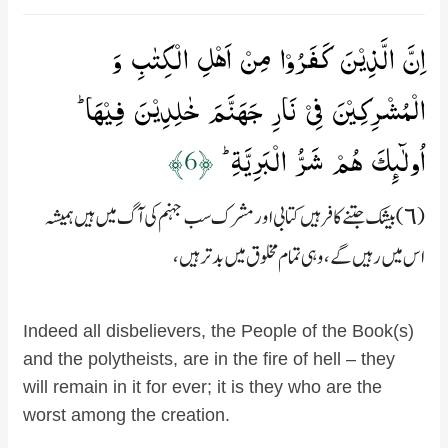
اِنَّ الَّذِيۡنَ كَفَرُوۡا مِنۡ اَهۡلِ الۡكِتٰبِ وَ
الۡمُشۡرِكِيۡنَ فِىۡ نَارِ جَهَنَّمَ خٰلِدِيۡنَ فِيۡهَا ​ؕ
اُولٰٓٮِٕكَ هُمۡ شَرُّ الۡبَرِيَّةِ ؕ‏
﴿6﴾
(٦) بیشک جتنے کافر ہیں کتابی اور مشرک سب جہنم کی آگ میں ہیں ہمیشہ
اس میں رہیں گے، وہی تمام مخلوق میں بدتر ہیں،
Indeed all disbelievers, the People of the Book(s)
and the polytheists, are in the fire of hell – they
will remain in it for ever; it is they who are the
worst among the creation.