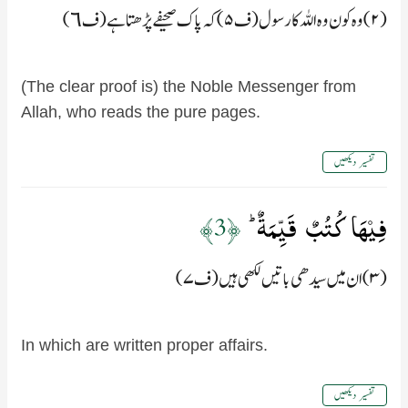
(۲) وہ کون وہ اللہ کا رسول (ف۵) کہ پاک صحیفے پڑھتا ہے (ف٦)
(The clear proof is) the Noble Messenger from
Allah, who reads the pure pages.
تفسیر دیکھیں
فِيۡهَا كُتُبٌ قَيِّمَةٌ ؕ‏
﴿3﴾
(۳) ان میں سیدھی باتیں لکھی ہیں (ف۷)
In which are written proper affairs.
تفسیر دیکھیں