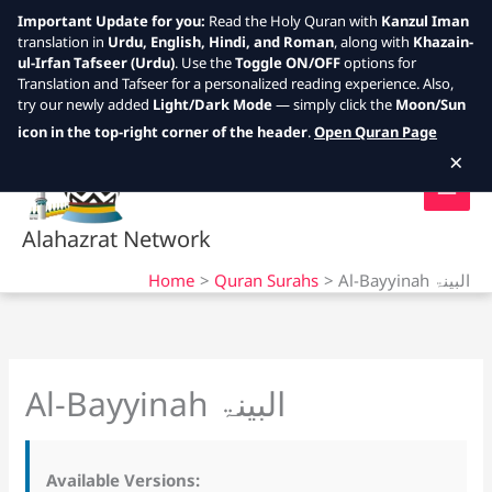
Important Update for you:
Read the Holy Quran with
Kanzul Iman
translation in
Urdu, English, Hindi, and Roman
, along with
Khazain-
ul-Irfan Tafseer (Urdu)
. Use the
Toggle ON/OFF
options for
Translation and Tafseer for a personalized reading experience. Also,
try our newly added
Light/Dark Mode
— simply click the
Moon/Sun
Skip
icon in the top-right corner of the header
.
Open Quran Page
to
×
content
Alahazrat Network
Home
Quran Surahs
Al-Bayyinah البینۃ
Al-Bayyinah البینۃ
Available Versions: