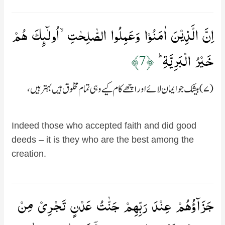
اِنَّ الَّذِيۡنَ اٰمَنُوۡا وَعَمِلُوا الصّٰلِحٰتِۙ اُولٰٓٮِٕكَ هُمۡ
خَيۡرُ الۡبَرِيَّةِ ؕ‏
﴿7﴾
(۷) بیشک جو ایمان لائے اور اچھے کام کیے وہی تمام مخلوق ہیں بہتر ہیں،
Indeed those who accepted faith and did good
deeds – it is they who are the best among the
creation.
جَزَآؤُهُمۡ عِنۡدَ رَبِّهِمۡ جَنّٰتُ عَدۡنٍ تَجۡرِىۡ مِنۡ