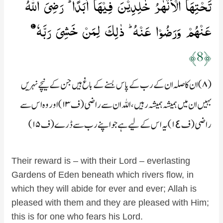
تَحۡتِهَا الۡاَنۡهٰرُ خٰلِدِيۡنَ فِيۡهَاۤ اَبَدًا ​ؕ رَضِىَ اللّٰهُ
عَنۡهُمۡ وَرَضُوۡا عَنۡهُ ​ؕ ذٰلِكَ لِمَنۡ خَشِىَ رَبَّهٗ‏
﴿8﴾
(۸) ان کا صلہ ان کے رب کے پاس بسنے کے باغ ہیں جن کے نیچے نہریں
بہیں ان میں ہمیشہ ہمیشہ رہیں، اللہ ان سے راضی (ف۱۳) اور وہ اس سے
راضی (ف۱٤) یہ اس کے لیے ہے جو اپنے رب سے ڈرے (ف۱۵)
Their reward is – with their Lord – everlasting
Gardens of Eden beneath which rivers flow, in
which they will abide for ever and ever; Allah is
pleased with them and they are pleased with Him;
this is for one who fears his Lord.