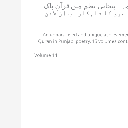
sl
ہ۔ پنجابی نظم میں قرآنِ پاک
 پر مشتمل 15 جلدیں۔ پنجابی شاعری کا شاہکار اب آن لائن
at
e
An unparalleled and unique achievemen
Quran in Punjabi poetry. 15 volumes cont
Volume 14