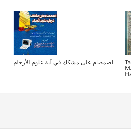
الصمصام على مشكك في آية علوم الأرحام
Ta
M
H