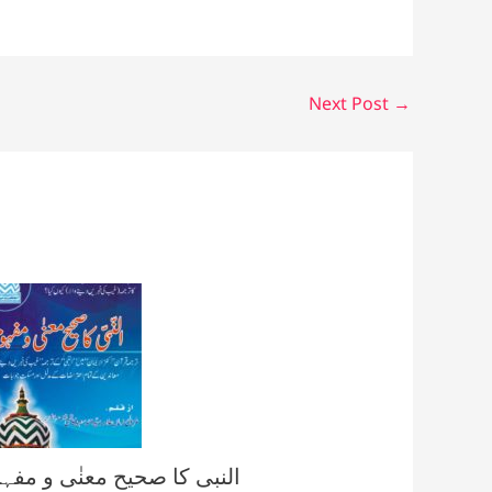
Next Post
→
النبى كا صحيح معنٰى و مفہ