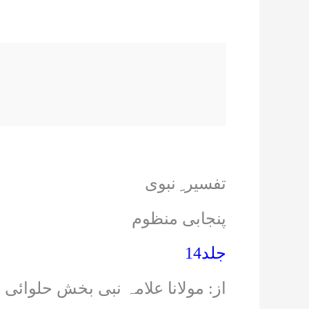
تفسیر ِ نبوی
پنجابی منظوم
جلد14
از: مولانا علامہ نبی بخش حلوائی 