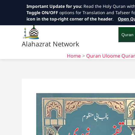
Important Update for you:
Read the Holy Quran wit
Toggle ON/OFF
options for Translation and Tafseer f
icon in the top-right corner of the header
.
Open Qu
Skip
to
content
Quran
Alahazrat Network
Home