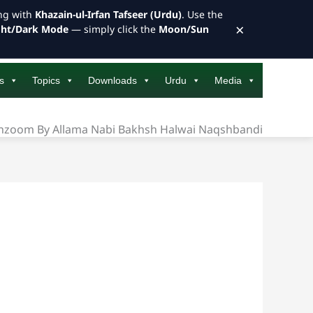
ong with
Khazain-ul-Irfan Tafseer (Urdu)
. Use the
×
ght/Dark Mode
— simply click the
Moon/Sun
s
Topics
Downloads
Urdu
Media
anzoom By Allama Nabi Bakhsh Halwai Naqshbandi