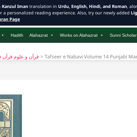
h
Kanzul Iman
translation in
Urdu, English, Hindi, and Roman
, al
or a personalized reading experience. Also, try our newly added
Li
ran Page
Hadith
Alahazrat
Works on Alahazrat
Sunni Scholar
Quran Uloome Quran قرآن و علوم قرآن
Tafseer e Nabavi Volume 14 Punjabi M