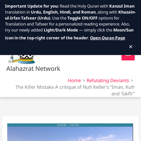
Important Update for you:
Read the Holy Quran with
Kanzul Iman
translation in
Urdu, English, Hindi, and Roman
, along with
Khazain-
ul-Irfan Tafseer (Urdu)
. Use the
Toggle ON/OFF
options for
Translation and Tafseer for a personalized reading experience. Also,
try our newly added
Light/Dark Mode
— simply click the
Moon/Sun
Skip
icon in the top-right corner of the header
.
Open Quran Page
to
×
content
Alahazrat Network
Home
Refutating Deviants
The Killer Mistake A critique of Nuh Keller’s “Iman, Kufr
and Takfīr”