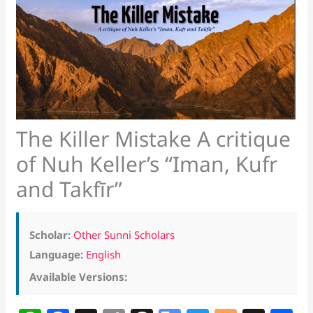
The Killer Mistake A critique
of Nuh Keller’s “Iman, Kufr
and Takfīr”
Scholar:
Other Sunni Scholars
Language:
English
Available Versions: