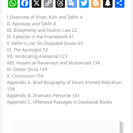
W
F
X
C
T
G
T
Bl
S
S
h
a
o
h
o
w
o
n
h
I Overview of Iman, Kufr and Takfir 4
at
c
p
re
o
itt
g
a
a
II. Apostasy and Takfir 8
s
e
y
a
gl
er
g
p
e
III. Blasphemy and Islamic Law 22
IV. Fallacies in the Framework 41
A
b
Li
d
e
er
c
V. Keller’s List: Six Disputed Issues 65
p
o
n
s
Tr
h
VI. The Apologist 92
VII. Vindicating Alahazrat 123
p
o
k
a
at
VIII. Husam al-Ĥaramayn and Muhannad 134
k
n
IX. Obiter Dicta 149
sl
X. Conclusion 156
Appendix A. Brief Biography of Imam Ahmed Rida Khan
at
158
e
Appendix B. Dramatis Personæ 161
Appendix C. Offensive Passages in Deobandi Books