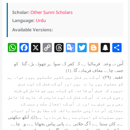
Scholar:
Other Sunni Scholars
Language:
Urdu
Available Versions:
W
F
X
C
T
G
T
Bl
S
S
h
a
o
h
o
w
o
n
h
at
c
p
re
o
itt
g
a
a
اُس نے وعدہ فرمالیا ہے کہ کفر کے سوا ہر چھوٹے بڑے گناہ کو
جسے چاہے معاف فرمادے گا۔(1)
s
e
y
a
gl
er
g
p
e
عقیدہ (۲۹): اُس کے ہر فعل میں کثیر حکمتیں ہیں، خواہ ہم
A
b
Li
d
e
er
c
کو معلوم ہوں یا نہ ہوں اور اُس کے فعل کے لیے غرض
p
o
n
s
Tr
h
نہیں، کہ غرض اُس فائدہ کو کہتے ہیں جو فاعل کی طرف
رجوع کرے، نہ اُس کے فعل کے لیے غایت، کہ غایت کا حاصل
p
o
k
a
at
بھی وہی غرض ہے اور نہ اُس کے افعال علّت و سبب کے
k
n
محتاج، اُس نے اپنی حکمتِ بالغہ کے مطابق عالَمِ اسباب
میں مسبّبات کو اسباب سے ربط فرمادیا ہے(2)، آنکھ دیکھتی
sl
ہے، کان سنتا ہے، آ گ جلاتی ہے، پانی پیاس بجھاتا ہے، وہ چاہے