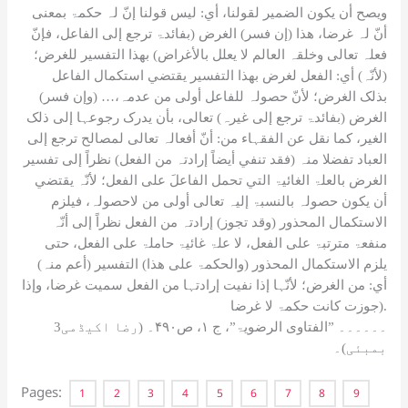
ویصح أن یکون الضمیر لقولنا، أي: لیس قولنا إنّ لہ حکمۃ بمعنی
أنّ لہ غرضا، ھذا (إن فسر) الغرض (بفائدۃ ترجع إلی الفاعل، فإنّ
فعلہ تعالی وخلقہ العالم لا یعلل بالأغراض) بھذا التفسیر للغرض؛
(لأنّہ) أي: الفعل لغرض بھذا التفسیر یقتضي استکمال الفاعل
بذلک الغرض؛ لأنّ حصولہ للفاعل أولی من عدمہ،… (وإن فسر)
الغرض (بفائدۃ ترجع إلی غیرہ) تعالی، بأن یدرک رجوعہا إلی ذلک
الغیر، کما نقل عن الفقہاء من: أنّ أفعالہ تعالی لمصالح ترجع إلی
العباد تفضلا منہ (فقد تنفي أیضاً إرادتہ من الفعل) نظراً إلی تفسیر
الغرض بالعلۃ الغائیۃ التي تحمل الفاعلَ علی الفعل؛ لأنّہ یقتضي
أن یکون حصولہ بالنسبۃ إلیہ تعالی أولی من لاحصولہ، فیلزم
الاستکمال المحذور (وقد تجوز) إرادتہ من الفعل نظراً إلی أنّہ
منفعۃ مترتبۃ علی الفعل، لا علۃ غائیۃ حاملۃ علی الفعل، حتی
یلزم الاستکمال المحذور (والحکمۃ علی ھذا) التفسیر (أعم منہ)
أي: من الغرض؛ لأنّہا إذا نفیت إرادتہا من الفعل سمیت غرضا، وإذا
جوزت کانت حکمۃ لا غرضا).
3۔۔۔۔۔۔ ”الفتاوی الرضویۃ”، ج ۱، ص۴۹۰۔ (رضا اکیڈمی
بمبئی)۔
Pages:
1
2
3
4
5
6
7
8
9