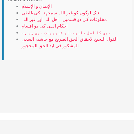
الإيمان و الإسلام
نیک لوگوں کو غیر اللہ سمجھنے کی غلطی
مخلوقات کی دو قسمیں۔ اھل اللہ اور غیر اللہ
احکامِ الٰہی کی دو اقسام
دین کا اصل دارومدار ضروریاتِ دین پر ہے
القول النجیح لاحقاق الحق الصریح مع حاشیۃ السعی
المشکور فی ابد الحق المحجور
Copyright © 2026 Alahazrat Network | Powered by Team
Alahazrat Network.