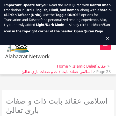
Important Update for you:
Read the Holy Quran with
Kanzul Iman
translation in
Urdu, English, Hindi, and Roman
, along with
Khazain-
ul-Irfan Tafseer (Urdu)
. Use the
Toggle ON/OFF
options for
Translation and Tafseer for a personalized reading experience. Also,
try our newly added
Light/Dark Mode
— simply click the
Moon/Sun
Skip
icon in the top-right corner of the header
.
Open Quran Page
to
×
content
Alahazrat Network
Islamic Belief عقائد
Home
Page 23
اسلامی عقائد بابت ذات و صفات باری تعالیٰ
اسلامی عقائد بابت ذات و صفات
باری تعالیٰ