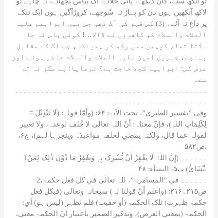
at
تو آنکھ سُنے، کان دیکھے، پانی جلائے، آگ پیاس بجھائے، نہ چاہے تو
e
لاکھ آنکھیں ہوں دن کو پہاڑ نہ سُوجھے، کروڑآگیں ہوں ایک تنکے
پر داغ نہ آئے۔ (3) کس قہر کی آگ تھی جس میں ابراہیم علیہ
الصلاۃ والسلام کو کافروں نے ڈالا…! کوئی پاس نہ جا
سکتا تھا، گوپھن میں رکھ کر پھینکا، جب آگ کے مقابل
پہنچے، جبریلِ امین علیہ الصلاۃ والسلام حاضر ہوئے اور
عرض کی: ابراہیم کچھ حاجت ہے؟ فرمایا: ہے مگر نہ تم
سے۔
۔۔۔۔۔۔۔۔۔۔۔۔۔۔۔۔۔۔۔۔۔۔۔۔۔۔۔۔۔۔۔۔۔۔۔۔۔۔۔۔۔۔۔۔
۔۔۔۔۔۔۔۔۔۔۔۔۔۔۔۔۔۔۔۔۔۔
= وفي ”تفسیر الطبري”، تحت الآیۃ: ۶۴: (وأمّا قولہ: (لَا تَبْدِیْلَ
لِکَلِمَاتِ اللہِ)، فإنّ معناہ: أنّ اللہ تعالی لا خُلف لوعدہ، ولا تغییر
لقولہ عما قال، ولکنہ یمضي لخلقہ مواعیدَہ وینجزہا لہم)، ج۶،
ص۵۸۲.
1۔۔۔۔۔۔ (إِنَّ اللہَ لَا یَغْفِرُ أَنْ یُّشْرَکَ بِہٖ وَیَغْفِرُ مَا دُوْنَ ذٰلِکَ لِمَنْ
یَّشَائُ) پ۵، النسآء: ۴۸.
2۔۔۔۔۔۔ في ”المسامرۃ”، للہ تعالٰی في کل فعل حکمۃ،
ص۲۱۵۔۲۱۶: (واعلم أنّ قولنا لہ) سبحانہ وتعالی (فيکل فعل
حکمۃ ظہرت) تلک الحکمۃ (أو خفیت) فلم تظہر (لیس ہو) أي:
الحکمۃ (بمعنی الغرض)، وتذکیر الضمیر باعتبار أنّ الحکمۃ معنی،