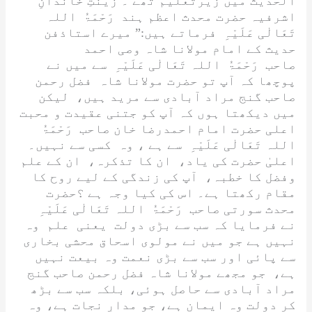
الحدیث میں زیرتعلیم تھے ۔ زینتِ خاندانِ
اشرفیہ حضرت محدث اعظم ہند
رَحْمَۃُ اللہ
تَعَالٰی عَلَیْہِ
فرماتے ہیں:” میرے استاذفن
حدیث کے امام مولانا شاہ وصی احمد
صاحب
رَحْمَۃُ اللہ تَعَالٰی عَلَیْہِ
سے میں نے
پوچھا کہ آپ تو حضرت مولانا شاہ فضل رحمن
صاحب گنج مراد آبادی سے مرید ہیں، لیکن
میں دیکھتا ہوں کہ آپ کو جتنی عقیدت و محبت
اعلی حضرت امام احمدرضا خان صاحب
رَحْمَۃُ
اللہ تَعَالٰی عَلَیْہِ
سے ہے ، وہ کسی سے نہیں۔
اعلیٰ حضرت کی یاد، ان کا تذکرہ، ان کے علم
وفضل کا خطبہ، آپ کی زندگی کے لیے روح کا
مقام رکھتا ہے۔ اس کی کیا وجہ ہے ؟حضرت
محدث سورتی صاحب
رَحْمَۃُ اللہ تَعَالٰی عَلَیْہِ
نے فرمایا کہ سب سے بڑی دولت یعنی علم وہ
نہیں ہے جو میں نے مولوی اسحاق محشی بخاری
سے پائی اور سب سے بڑی نعمت وہ بیعت نہیں
ہے، جو مجھے مولانا شاہ فضل رحمن صاحب گنج
مراد آبادی سے حاصل ہوئی، بلکہ سب سے بڑھ
کر دولت وہ ایمان ہے، جو مدارِ نجات ہے، وہ