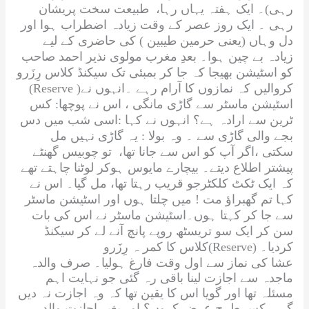
رہی)۔ ایک ہفتہ یہاں رہا، طبیعت سخت پریشان
رہی ۔ ایک روز عصر کے وقت زیادہ اضطراب ہوا اور
دل وہاں (یعنی حرمین طیبین ) کی حاضری کے لیے
زیادہ بے چین ہوا۔ بعدِ مغرب مولوی نذیر احمد صاحب
کو اسٹیشن بھیجا کہ جا کر بمبئی تک سیکنڈ کلاس رِزَرو
)کروالیں کہ نمازوں کا آرام رہے ۔انہوں نے
Reserve
(
اسٹیشن ماسٹر سے گاڑی مانگی ، اس نے پوچھا: کس
ٹرین سے ارادہ ہے؟ انہوں نے کہا :اسی شب میں دس
بجے والی گاڑی سے ۔ وہ بولا : یہ گاڑی نہیں مل
سکتی ،اگر آپ کو اس سے جانا تھا، تو چوبیس گھنٹے
پیشتر اطلاع دیتے۔ بیچارے مایوس ہوکر لوٹنا چاہتے تھے
کہ ایک ٹکٹ کلکٹرجو قریب رہتا تھا، مل گیا۔ اس نے
کہا تم گھبراؤ مت ! میں چلتا ہوں اور اسٹیشن ماسٹر
سے جا کر کہتا ہوں۔اسٹیشن ماسٹر نے اس کی بات
سن کر ایک سو تریسٹھ روپے پانچ آنے لے کر سیکنڈ
) کردیا۔
Reserve
کلاس کا کمر ہ رِزَرو(
عشا کی نماز سے اول وقت فارغ ہولیا۔ صرف والدہ
ماجدہ سے اجازت لینا باقی رہ گئی جو نہایت اہم
مسئلہ تھا اور گویا اس کا یقین تھا کہ وہ اجازت نہ دیں
گی۔ کس طرح عرض کروں؟ اور بغیر اجازتِ والدہ