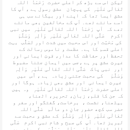
k
n
لیکن اس سے بڑھ کر اعلی حضرت
رَحْمَۃُ اللہ
تَعَالٰی عَلَیْہِ
کی پہچان عشق رسول ہے ، آپ کا
sl
عشق ایسا تھا کہ اپنے اور بیگانے سب ہی
at
اسے مانتے تھے۔ آپ کے مخالفین بھی مانتے
e
تھے کہ آپ
رَحْمَۃُ اللہ تَعَالٰی عَلَیْہِ
میں نبی
اکرم
صَلَّی اللہ تَعَالٰی عَلَیْہِ وَاٰلِہٖ وَسَلَّمَ
کی مَحَبَّت اور اس محبت میں شدت اور
تَصَلُّب
بہت
اعلی قسم کا ہے۔ عظمت و ناموس رسالت کے
تحفظ اور حفاظت کا مدار، قوتِ ایمانی اور
غیرتِ عشق پر ہے ،جس میں ایمان جتنا مضبوط
اور نبی پاک
صَلَّی اللہ تَعَالٰی عَلَیْہِ وَاٰلِہٖ
وَسَلَّمَ
کی محبت جتنی زیادہ ہے ، اُس میں
غیرتِ ایمانی اور عشق بھی زیادہ ہوگا اور
اعلی حضرت
رَحْمَۃُ اللہ تَعَالٰی عَلَیْہِ
وہ ہیں
کہ جن کا قلم، زبان، تحریر، اٹھنا،
بیٹھنا، نشست ، برخاست، گفتگو اور سفر و
حضر سب کچھ حضور جانِ دو عالَم
صَلَّی اللہ
تَعَالٰی عَلَیْہِ وَاٰلِہٖ وَسَلَّمَ
کے عشق و محبت سے
لبریز تھا۔ آپ کی صبح و شام نبی اکرم
صَلَّی
اللہ تَعَالٰی عَلَیْہِ وَاٰلِہٖ وَسَلَّمَ
کی یاد میں