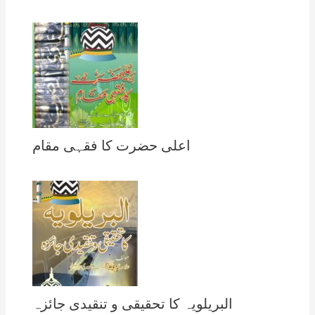
اعلی حضرت کا فقہی مقام
البریلویہ کا تحقیقی و تنقیدی جائزہ