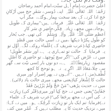
اعلیٰ حضرت،اِمامِ اَہل سنّت،امام اَحمد رضاخان
رَحْمَۃُ اللہ تَعَالٰی عَلَیْہِ
اپنے دُوسرے سَفَرِ حج میں اَرْکانِ
حَج ادا کرنے کے بعد سخت بیِمارہوگئے، مگر آپ
رَحْمَۃُ اللہ تَعَالٰی عَلَیْہِ
فرماتے ہیں:”بیماری کے طَوِیل
ہوجانےمیں مجھے زِیادہ فِکْر،حاضِر یِ سَر کارِ
اَعظم
صَلَّی اللّٰہُ عَلَیْہِ واٰلِہٖ وَسَلَّمَ
کی تھی۔جب بُخار
کو طُول پکڑتا دیکھا ،میں نے اُسی حالت میں قَصْدِ
حاضِری کِیا،(عرب شریف کے )عُلَماء روکنے لگے۔اَوَّل تو
یہ فرمایا کہ حالت تو تمہاری یہ ہے اور سَفَر طَوِیل!
میں نے عَرْض کی:’’اگر سچ پُوچھئے تو حاضِری کا اَصْلِ
مقصود
زِیارتِطَیۡبَہ
ہے، دو نوں بار اِسی نیّت سے گھر
سے چلا،
مَعَاذَ اللہ
اگر یہ نہ ہو توحج کا کچھ
لُطْف(مزہ) نہیں۔‘‘اُنہوں نے پھر اِصرار اور میری
حالت کا اِشْعَار کیا(یعنی مجھے میری حالت یاد دِلائی)۔
میں نے حدیث پڑھی:”
مَنْ حَجَّ وَلَمْ یَزُرْنِیْ فَقَدْ
جَفَانِیْ
“یعنی جس نے حج کِیا اور میری(قَبْر کی) زِیارَت
نہ کی اُس نے مجھ پرجَفا کی“(عرب شریف کے علماء
نے)فرمایا: تم ایک بار تو زِیارَت کَرچُکے ہو۔ میں نے کہا:
میرے نزدیک حدیث کا یہ مطلب نہیں کہ عُمْر میں کتنے