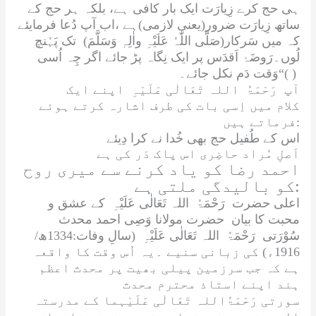
ہی حج کرے زِیارَت ایک بار کافی ہے، بلکہ ہر حج کے
ساتھ زِیارَت ضرور(یعنی لازمی)ہے ،اب آپ دُعا فرمایئے
کہ میں سَرکار(
صَلَّی اللّٰہُ عَلَیْہِ واٰلِہٖ وَسَلَّمَ
) تک پَہُنچ
لُوں۔رَوضَۂ اَقدَس پر ایک نِگاہ پڑ جائے اگر چِہ اُسی
وَقت دَم نکل جائے۔“( )
آپ
رَحْمَۃُ اللہ تَعَالٰی عَلَیْہِ
اپنے ایک
کلام میں اِسی بات کی طرف اشارہ کرتے ہوئے
فرماتے ہیں:
اس کے طُفیل حج بھی خُدا نے کرا دِیئے
اَصلِ مُراد حاضِری اس پاک دَر کی ہے
احمد رضا کو یاد کرنے سے میری روح
کو بالیدگی ملتی ہے:
اعلی حضرت
رَحْمَۃُ اللہ تَعَالٰی عَلَیْہِ
کے عشق و
محبت کا بیان حضرت مولانا وَصِی احمد محدث
سُوْرَتی
رَحْمَۃُ اللہ تَعَالٰی عَلَیْہِ
(سالِ وفات:1334ھ/
1916ء) کی زبانی سنیے ۔یہ اُس وقت کا واقعہ
ہے کہ جب سرزمین پیلی بھیت پر محدث اعظم
ہند اپنے استاذ محترم محدث
سورتی
رَحْمَۃُاللہ تَعَالٰی عَلَیْہما
کے مدرستہ