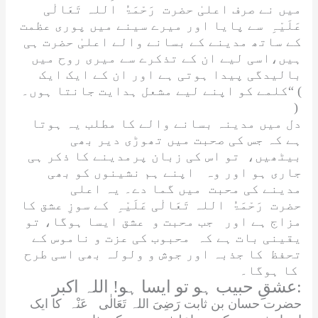
میں نے صرف اعلیٰ حضرت
رَحْمَۃُ اللہ تَعَالٰی
عَلَیْہِ
سے پایا اور میرے سینے میں پوری عظمت
کے ساتھ مدینے کے بسانے والے اعلیٰ حضرت ہی
ہیں،اسی لیے ان کے تذکرے سے میری روح میں
بالیدگی پیدا ہوتی ہے اور ان کے ایک ایک
کلمے کو اپنے لیے مشعل ہدایت جانتا ہوں۔“ (
)
دل میں مدینہ بسانے والے کا مطلب یہ ہوتا
ہے کہ جس کی صحبت میں تھوڑی دیر بھی
بیٹھیں، تو اس کی زبان پرمدینے کا ذکر ہی
جاری ہو اور وہ اپنے ہم نشینوں کو بھی
مدینے کی محبت میں گما دے۔ یہ اعلی
حضرت
رَحْمَۃُ اللہ تَعَالٰی عَلَیْہِ
کے سوزِ عشق کا
مزاج ہے اور جب محبت و عشق ایسا ہوگا، تو
یقینی بات ہے کہ محبوب کی عزت و ناموس کے
تحفظ کا جذبہ اور جوش و ولولہ بھی اسی طرح
کا ہوگا۔
عشقِ حبیب ہو تو ایسا ہو! اللہ اکبر:
حضرت حسان بن ثابت
رَضِیَ اللہ تَعَالٰی عَنْہ
کا ایک