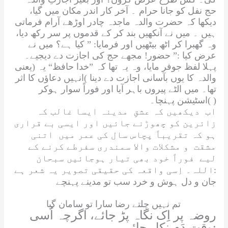
حج نفل کو جانا حرام ۔ آخر کار اندر مکان میں گیا،
دیکھا کہ حضرت والدہ ماجدہ چادر اوڑھے آرام فرماتی
ہیں ۔ میں نے آنکھیں بند کر کے قدموں پر سر رکھ دیا،
وہ گھبرا کر اٹھ بیٹھیں اور فرمایا: ” کیا ہے؟ میں نے
عرض کیا :” حضور! مجھے حج کی اجازت دے دیجیے۔
پہلا لفظ جوفر مایا، وہ یہ تھا کہ ”خدا حافظ“ یہ (یعنی
والدہ کا یوں بآسانی اجازت دے دینا )انہیں دعاؤں کا اثر
تھا۔ میں الٹے پیروں باہر آیا اور فوراً سوار ہوکر
اسٹیشن پہنچا۔( )
اب دیکھیں کہ عشقِ مدینہ ایسا غالب کہ
زائرین کو چھوڑنے جائیں اور ایسی بے قراری
ہو کہ تقریباً پچاس سال کی عمر میں اتنی
مشقت و مشکلات والا سمندری سفرطے کرنے کے
لیے فوراً خود بھی تیار ہوجائیں
سبحان
۔ اِسی واقعہ کی حقیقی تصویر یہ شعر ہے:
اللہ
جان و دل ہوش و خرد سب تو مدینے پہنچے
تم نہیں چلتے رضا سارا تو سامان گیا
روضہ پر اِک نگاہ پڑ جائے، اگرچہ اُسی
وقت دَم نکل جائے: