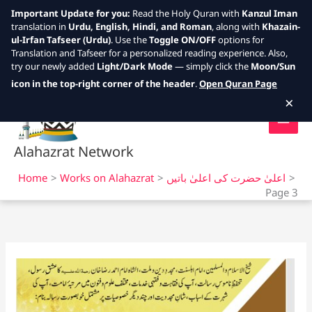
Important Update for you:
Read the Holy Quran with
Kanzul Iman
translation in
Urdu, English, Hindi, and Roman
, along with
Khazain-
ul-Irfan Tafseer (Urdu)
. Use the
Toggle ON/OFF
options for
Translation and Tafseer for a personalized reading experience. Also,
try our newly added
Light/Dark Mode
— simply click the
Moon/Sun
Skip
icon in the top-right corner of the header
.
Open Quran Page
to
×
content
Alahazrat Network
اعلیٰ حضرت کی اعلیٰ باتیں
Works on Alahazrat
Home
Page 3