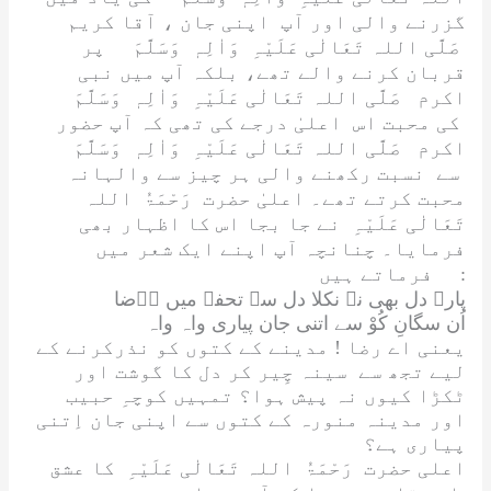
گزرنے والی اور آپ اپنی جان ، آقا کریم
صَلَّی اللہ تَعَالٰی عَلَیْہِ وَاٰلِہٖ وَسَلَّمَ
پر
قربان کرنے والے تھے، بلکہ آپ میں نبی
اکرم
صَلَّی اللہ تَعَالٰی عَلَیْہِ وَاٰلِہٖ وَسَلَّمَ
کی محبت اس اعلیٰ درجے کی تھی کہ آپ حضور
اکرم
صَلَّی اللہ تَعَالٰی عَلَیْہِ وَاٰلِہٖ وَسَلَّمَ
سے نسبت رکھنے والی ہر چیز سے والہانہ
محبت کرتے تھے۔ اعلیٰ حضرت
رَحْمَۃُ اللہ
تَعَالٰی عَلَیْہِ
نے جا بجا اس کا اظہار بھی
فرمایا۔ چنانچہ آپ اپنے ایک شعر میں
فرماتے ہیں :
پارۂ دل بھی نہ نکلا دل سے تحفے میں رؔضا
اُن سگانِ کُوْ سے اتنی جان پیاری واہ واہ
یعنی اے رضا ! مدینے کے کتوں کو نذرکرنے کے
لیے تجھ سے سینہ چِیر کر دل کا گوشت اور
ٹکڑا کیوں نہ پیش ہوا؟ تمہیں کوچہِ حبیب
اور مدینہ منورہ کے کتوں سے اپنی جان اِتنی
پیاری ہے؟
اعلی حضرت
رَحْمَۃُ اللہ تَعَالٰی عَلَیْہِ
کا عشق