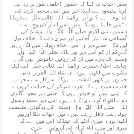
بعض احباب نے کہا کہ حضور !علمی طور پر رد ہی
کرنا مقصود ہے، لہٰذا اس میں اتنی سختی کرنے کی
کیا وجہ ہے ؟ تو آپ
رَحْمَۃُ اللہ تَعَالٰی عَلَیْہِ
نےفرمایا
: ”میں چاہتا ہوں کہ میرے اس انداز کی وجہ سے
دشمن ، نبی اکرم
صَلَّی اللّٰہُ عَلَیْہِ واٰلِہٖ وَسَلَّمَ
کی
گستاخی سے باز آجائیں اور میری ذات کے خلاف بول
لیں تاکہ جتنی دیر وہ میرے خلاف بولنے میں لگے رہیں
گے، کم از کم اُتنی دیر نبی پاک
صَلَّی اللّٰہُ عَلَیْہِ واٰلِہٖ
وَسَلَّمَ
کے بارے میں ان کی زبانیں خاموش ہوں گی۔
چنانچہ اعلیٰ حضرت
رَحْمَۃُ اللہ تَعَالٰی عَلَیْہِ
اپنے ایک
مکتوب میں لکھتے ہیں:”
ان شاء اللہ العزیز
ذاتی
حملوں پر کبھی التفات نہ ہوگا۔ سرکار سے مجھے یہ
خدمت سپرد ہے کہ عزت سرکار کی حمایت کروں نہ
کہ اپنی۔میں تو خوش ہوں کہ جتنی دیر مجھے گالیاں
دیتے، افتراء کرتے، براکہتے ہیں، اتنی دیر محمد رسول
اللہ
صَلَّی اللّٰہُ عَلَیْہِ واٰلِہٖ وَسَلَّمَ
کی بدگوئی، منقصت
جوئی سے غافل رہتے ہیں ، میں چھاپ چکا اورپھر
لکھتاہوں، میری آنکھ کی ٹھنڈک اس میں ہے کہ
میری اور میرے آباءِ کرام کی آبروئیں ، عزت