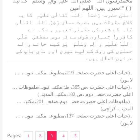
محمدرسول اللہ
صَلَّی اللّٰہُ عَلَیْہِ واٰلِہٖ وَسَلَّمَ
کے لیے
!“ ( )
سپرر ہیں،
اللھم اٰمین
اعلیٰ حضرت
رَحْمَۃُ اللہ تَعَالٰی عَلَیْہِ
کا یہ
کلام حقیقت میں حضرت حسان
رَضِیَ اللہ تَعَالٰی
عَنْہ
کے شعر کی حقیقی تعبیر ہے کہ اے
کافرو! تمہاری طرف سے ناموسِ مصطفیٰ
صَلَّی
اللّٰہُ عَلَیْہِ واٰلِہٖ وَسَلَّمَ
پر کیے جانے والے
حملوں کی روک کے لیے میری اور ماں باپ کی
عزتیں ڈھال ہیں۔
۔(حیات اعلی حضرت،صفحہ 219،مطبوعہ مکتبہ نبویہ،
…
لاہور)
… ۔(حیات اعلی حضرت ،ص 365، ط: مکتبہ نبویہ/ملفوظات
اعلی حضرت،حصہ دوم ،ص 182،مکتبۃ المدینہ)
… ۔(ملفوظات اعلی حضرت،حصہ دوم،صفحہ 201،مکتبۃ
المدینہ، کراچی)
… ۔(حیات اعلی حضرت،صفحہ 137،مطبوعہ مکتبہ نبویہ،
لاہور)
Pages:
1
2
3
4
5