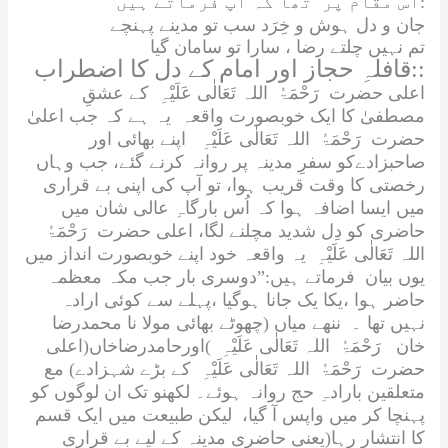
اس مقام پر تھا کہ آپ فرماتے ہیں:
جان و دل ہوش و خِرَد سب تو مدینے پہنچے
تم نہیں چلتے رضا ، سارا تو سامان گیا
قافلہِ حجاز اور امام کے دل کا اضطراب::
اعلی حضرت
رَحْمَۃُ اللہ تَعَالٰی عَلَیْہِ
کے عشقِ
مصطفیٰ کا ایک خوبصورت واقعہ یہ ہے کہ جب اعلیٰ
حضرت
رَحْمَۃُ اللہ تَعَالٰی عَلَیْہِ
اپنے بھائی اور
صاحبزادےکو سفرِ مدینہ پر روانہ کرنے گئے، جب وہاں
رخصتی کا وقت قریب ہوا، تو آپ کی اپنی بے قراری
میں ایسا اضافہ ہوا کہ اُس بارگاہِ عالی شان میں
حاضری کو دِل شدید مچلنے لگا، اعلی حضرت
رَحْمَۃُ
اللہ تَعَالٰی عَلَیْہِ
یہ واقعہ خود اپنے خوبصورت انداز میں
یوں بیان فرماتے ہیں:”دوسری بار جب مکہ معظمہ
حاضر ہوا ،یکا یک جانا ہوگیا ،پہلے سے کوئی ارادہ
نہیں تھا ۔ ننھے میاں (چھوٹے بھائی مولا نا محمدرضا
خان
رَحْمَۃُ اللہ تَعَالٰی عَلَیْہِ
)اورحامدرضاخاں(اعلی
حضرت
رَحْمَۃُ اللہ تَعَالٰی عَلَیْہِ
کے بڑے شہزادے) مع
متعلقین بارادہِ حج روانہ ہوئے۔ لکھنو تک ان لوگوں کو
پہنچا کر میں واپس آ گیا، لیکن طبیعت میں ایک قسم
کا انتشار رہا(یعنی حاضری مدینہ کے لیے بے قراری