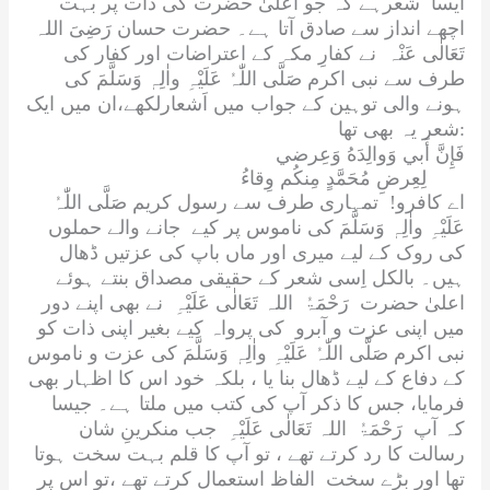
ایسا شعرہے کہ جو اعلیٰ حضرت کی ذات پر بہت
اچھے انداز سے صادق آتا ہے۔ حضرت حسان
رَضِیَ اللہ
تَعَالٰی عَنْہ
نے کفارِ مکہ کے اعتراضات اور کفار کی
طرف سے نبی اکرم
صَلَّی اللّٰہُ عَلَیْہِ واٰلِہٖ وَسَلَّمَ
کی
ہونے والی توہین کے جواب میں اَشعارلکھے،ان میں ایک
شعر یہ بھی تھا:
فَإِنَّ أَبي وَوالِدَهُ وَعِرضي
لِعِرضِ مُحَمَّدٍ مِنكُم وِقاءُ
اے کافرو! تمہاری طرف سے رسول کریم
صَلَّی اللّٰہُ
عَلَیْہِ واٰلِہٖ وَسَلَّمَ
کی ناموس پر کیے جانے والے حملوں
کی روک کے لیے میری اور ماں باپ کی عزتیں ڈھال
ہیں۔ بالکل اِسی شعر کے حقیقی مصداق بنتے ہوئے
اعلیٰ حضرت
رَحْمَۃُ اللہ تَعَالٰی عَلَیْہِ
نے بھی اپنے دور
میں اپنی عزت و آبرو کی پرواہ کیے بغیر اپنی ذات کو
نبی اکرم
صَلَّی اللّٰہُ عَلَیْہِ واٰلِہٖ وَسَلَّمَ
کی عزت و ناموس
کے دفاع کے لیے ڈھال بنا یا ، بلکہ خود اس کا اظہار بھی
فرمایا، جس کا ذکر آپ کی کتب میں ملتا ہے۔ جیسا
کہ آپ
رَحْمَۃُ اللہ تَعَالٰی عَلَیْہِ
جب منکرینِ شان
رسالت کا رد کرتے تھے ، تو آپ کا قلم بہت سخت ہوتا
تھا اور بڑے سخت الفاظ استعمال کرتے تھے ،تو اس پر