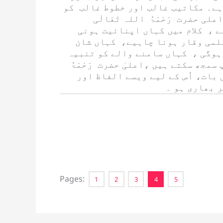
ہے۔ مکاتیب غالب اور خطوط غالب کو
 اعلی حضرت
رَحْمَۃُ اللہ تَعَالٰی
ے ، کلام میں کہاں اپنائیت ہونی
لمی وقار ہونا چاہیے، کہاں شان
ہوگی ، کہاں سامنے والے کو تنبیہ
 سمجھ سکتے ہیں ،اعلیٰ حضرت
رَحْمَۃُ
بات، اُس کے لیے ویسے الفاظ اور
ر بھاری ہو ۔
Pages:
1
2
3
4
5