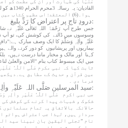
عَنْہَا
کی طہارت اور ان کی عظمت کو اجاگ
القادیان
: اس عظیم کتاب میں بھی عقیدہ ختم نبوت اور مرزا غلام احمد قادیانی کی تکفیر پر شاندار کلام ہے۔
ہوا۔(6)
المعتقد
درودِ تاج پر اعتراض کا رَدِّ بلیغ:
جس طرح آپ
رَحْمَۃُ اللہ تَعَالٰی عَلَیْہِ
نے شانِ
وسوسوں میں ڈالنے کی کوشش کی، تو آپ نے قر
عَلَیْہِ واٰلِہٖ وَسَلَّمَ
کا ایک وصف مبارک ہے:”
دافع
بیماریوں اور پریشانیوں کو دور کرنے والے
کہنا اور مالک و مختار ماننا درست نہیں، بل
میں ایک مبسوط کتاب بنام ”
الامن والعلیٰ لنا
ثابت کیا کہ نبی مکرم
صَلَّی اللّٰہُ عَلَیْہِ 
عین قرآن و حدیث کے مطابق ہے۔دیکھی
فرما دی ۔
عَلَیْہِ واٰلِہٖ وَسَلَّمَ کی سیادت پر دلائل:
سید المرسلین صَلَّی
اللہ
جب نبی اکرم
صَلَّی اللّٰہُ عَلَیْہِ واٰلِہٖ وَسَل
شکوک و شبہات پیدا کرنے کی کوشش کی ک
حالانکہ بالاتفاق یہ تمام مسلمانوں ک
سردار ہیں، لہذا جب اعتراض ہواتو ا
نام ”
تجلی الیقین بان نبینا سید ال
مبارکہ پیش فرمائیں اور ایسی روانی