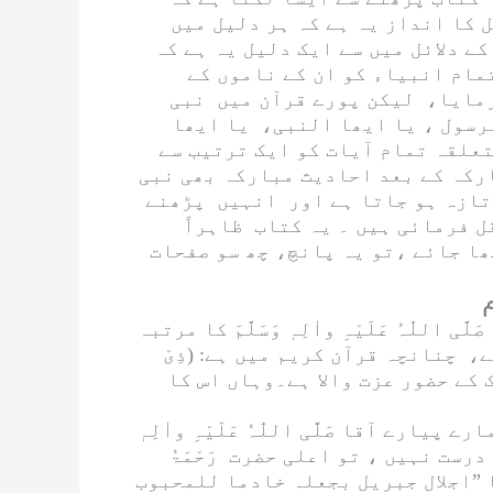
 کا انداز یہ ہے کہ ہر دلیل میں
ے دلائل میں سے ایک دلیل یہ ہے کہ
مام انبیاء کو ان کے ناموں کے
 فرمایا، لیکن پورے قرآن میں نبی
رسول
،
یا ایھا النبی
،
یا ایھا
علقہ تمام آیات کو ایک ترتیب سے
بارکہ کے بعد احادیث مبارکہ بھی نبی
 تازہ ہو جاتا ہے اور انہیں پڑھنے
ل فرمائی ہیں ۔ یہ کتاب ظاہراً
کھا جائے ،تو یہ پانچ، چھ سو صفحات
صَلَّی اللّٰہُ عَلَیْہِ واٰلِہٖ وَسَلَّمَ
کا مرتبہ
، چنانچہ قرآن کریم میں ہے: (
ذِیْ
ک کے حضور عزت والا ہے۔وہاں اس کا
ارے پیارے آقا
صَلَّی اللّٰہُ عَلَیْہِ واٰلِہٖ
 درست نہیں ، تو اعلی حضرت
رَحْمَۃُ
”
اجلال جبریل بجعلہ خادما للمحبوب