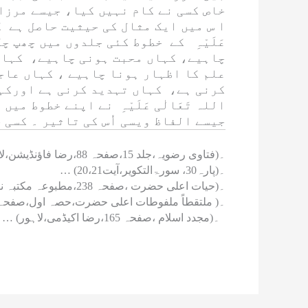
خاص کسی نے کام نہیں کیا، جیسے مرزا
ا س میں ایک مثال کی حیثیت حاصل ہے ک
عَلَیْہِ
کے خطوط کئی جلدوں میں چھپ چکے
چاہیے، کہاں محبت ہونی چاہیے، کہاں
علم کا اظہار ہونا چاہیے ، کہاں عاج
کرنی ہے، کہاں تہدید کرنی ہے اورکہاں
اللہ تَعَالٰی عَلَیْہِ
نے اپنے خطوط میں ا
جیسے الفاظ ویسی اُس کی تاثیر ۔ کسی 
… ۔(فتاوی رضویہ،جلد 15،صفحہ 88،رضا فاؤنڈیشن،لاہور)
… ۔(پارہ30، سورۃالتکویر،آیت20،21)
… ۔(حیات اعلی حضرت ،صفحہ 238،مطبوعہ مکتبہ نبویہ، لاہور)
… ۔( ملتقطاً ملفوطات اعلی حضرت،حصہ اول،صفحہ 141،مکتبۃ المدینہ،کراچی
… ۔(مجدد اسلام ،صفحہ 165،رضا اکیڈمی،لاہور)