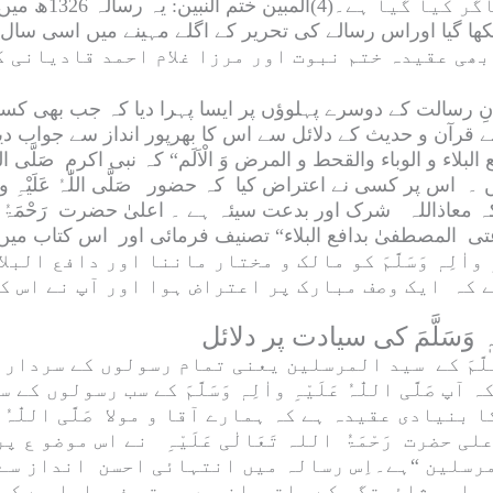
ر کیا گیا ہے۔(4)
المبین ختم النبین
: یہ رسالہ 1326ھ میں تصنیف فرمایا۔(5)
 رسالت کے دوسرے پہلوؤں پر ایسا پہرا دیا کہ جب بھی کس
آن و حدیث کے دلائل سے اس کا بھرپور انداز سے جواب دیا،
 البلاء و الوباء والقحط و المرض وَ الْاَلَم
“ کہ نبی اکرم
صَلَّی اللّ
 ہیں ۔ اس پر کسی نے اعتراض کیا کہ حضور
صَلَّی اللّٰہُ عَلَیْہِ وا
کہ
معاذاللہ
شرک اور بدعت سیئہ ہے ۔ اعلیٰ حضرت
رَحْمَۃُ 
عتی المصطفیٰ بدافع البلاء
واٰلِہٖ وَسَلَّمَ
کو مالک و مختار ماننا اور
دافع البلا
ے کہ ایک وصف مبارک پر اعتراض ہوا اور آپ نے اس ک
َّمَ
کے سید المرسلین یعنی تمام رسولوں کے سردار 
ہ آپ
صَلَّی اللّٰہُ عَلَیْہِ واٰلِہٖ وَسَلَّمَ
کے سب رسولوں کے س
ا بنیادی عقیدہ ہے کہ ہمارے آقا و مولا
صَلَّی اللّٰہُ ع
علی حضرت
رَحْمَۃُ اللہ تَعَالٰی عَلَیْہِ
نے اس موضو ع پر 
مرسلین
“ہے۔اِس رسالہ میں انتہائی احسن انداز سے آ
 اور شائستگی کے ساتھ انہیں مرتب فرمایا ہے کہ 