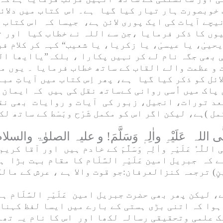
خوبصورت ہار تیار کیا گیا ہے۔ اس کتاب میں دلائل
چے آیات کی ایک پوری لائن ہے، جیسا کہ اس کتاب ک
یوں کا ذکر فرمایا ،جن سے اللہ نے خطاب کیا اور ت
یحییٰ، یا عیسیٰ، یا زکریا، یا شعیب“ کہہ کر کلام
 بھی جگہ نام لے کر نہیں پکارا ، بلکہ”
یاایھا ال
و عظمت والے القاب کے ساتھ خطاب فرمایا ۔ یوں مت
ائل کو ذکر کیا گیا ہے، پھر اِس کتاب میں آیاتِ م
 پاک میں اُسی روانی کےساتھ نقل کی ہیں کہ ایمان
بعد تورات، انجیل، زبور کی آیات و روایات بھی نق
 )ہے، لیکن اگر اس کو مکمل شَرْح وبَسْط کے ساتھ ل
ی اللّٰہُ عَلَیْہِ واٰلِہٖ وَسَلَّمَ
کے خادم ہیں اور آقا کریم
ہے کہ جبریل امین
عَلَیْہِ السَّلَام
کا مقام بہت بڑا ہے
نٍ
) ترجمہ
کنزالعرفان
:جو قوت والا ہے ، عرش کے مال
ہے، لیکن پھر بھی حضرت جبریل امین
عَلَیْہِ السَّلَام
ہم
ہوا کہ اتنی بڑی ہستی کے بارے میں ایسا لفظ کہنا
 علمی وتحقیقی رسالہ لکھا اور اس کا نام یہ تھا 