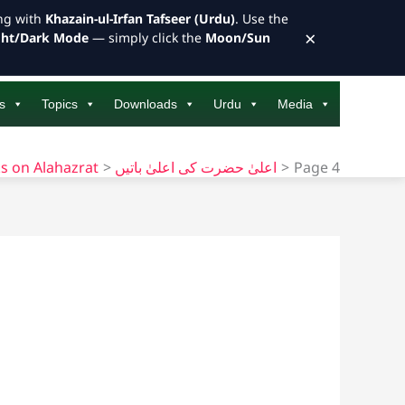
ong with
Khazain-ul-Irfan Tafseer (Urdu)
. Use the
×
ght/Dark Mode
— simply click the
Moon/Sun
s
Topics
Downloads
Urdu
Media
Page 4
اعلیٰ حضرت کی اعلیٰ باتیں
s on Alahazrat