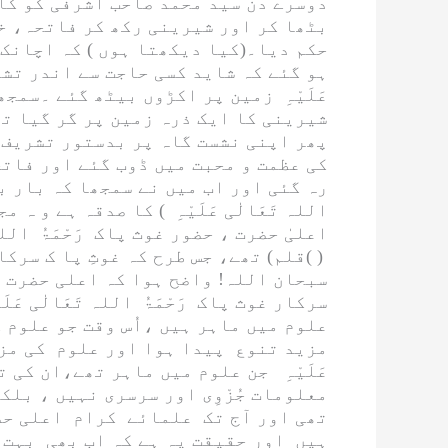
دوسرے دن سید محمد صاحب اشرفی کو کا
بٹھا کر اور شیرینی رکھ کر فاتحہ، خ
حکم دیا۔(کیا دیکھتا ہوں ) کہ اچانک 
ہو گئے کہ شاید کسی حاجت سے اندر تشر
عَلَیْہِ
زمین پر اکڑوں بیٹھ گئے ۔سمجھ م
شیرینی کا ایک ذرہ زمین پر گر گیا تھ
پھر اپنی نشست گاہ پر بدستور تشریف 
کی عظمت و محبت میں ڈوب گئے اور فاتح
رہ گئی اور اب میں نے سمجھا کہ بار ب
اللہ تَعَالٰی عَلَیْہِ
) کا صدقہ ہے و ہ م
اعلیٰ حضرت ، حضور غوث پاک
رَحْمَۃُ اللہ
کے ہاتھ میں ’’چوں قلم در دستِ کاتب ‘‘تھے ۔( )
قلم) تھے، جس طرح کہ غوثِ پا ک سرک
سبحان اللہ
! واضح ہوا کہ اعلی حضرت
ر
سرکار غوث پاک
رَحْمَۃُ اللہ تَعَالٰی عَلَیْ
علوم میں ماہر ہیں ،اُس وقت جو علوم 
مزید تنوع پیدا ہوا اور علوم کی مزی
عَلَیْہِ
جن علوم میں ماہر تھے،ان کی تعد
معلومات
جُزْوِی
اور سرسری نہیں ، بلکہ
تھی اور آج تک علمائے کرام اعلی ح
ہیں اور حقیقت یہ ہے کہ اب بھی بہت