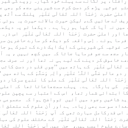
رِافتاء پر لگانے سے پہلے خود گیارہ روپے کی شیر
تم غوثیہ پڑھ کر دستِ کرم سے شیرینی مجھ کو بھی ع
اعلیٰ حضرت
رَحْمَۃُ اللہ تَعَالٰی عَلَیْہِ
پلنگ سے اُٹھ پ
یف لے جائیں گے، لیکن حیرت بالائے حیرت یہ ہوئی ک
یں نہ آیا کہ کیا ہو رہا ہے ۔ دیکھا تو یہ دیکھا
ا اور اعلیٰ حضرت
رَحْمَۃُ اللہ تَعَالٰی عَلَیْہِ
اس ذرہ ک
فرما ہوئے ۔ اِس واقعہ کو دیکھ کر سارے حاضرین سر
ہ غوثیہ کی شیرینی کے ایک ایک ذرے کے تبرک ہو جا
ار مجھ سے جو فرمایا جاتا کہ میں کچھ نہیں ، یہ ا
جھے خاموش کر دینے کے لیے ہی نہ تھا اور نہ صرف مج
 تَعَالٰی عَلَیْہِ
کے ہاتھ میں ’’چوں قلم در دستِ کاتب 
ار دو عالم
صَلَّی اللّٰہُ عَلَیْہِ واٰلِہٖ وَسَلَّمَ
َحْمَۃُ اللہ تَعَالٰی عَلَیْہِ
کے علم کا مَنبع سرکار دو
ہِ
کی بارگاہ ہے۔ پہلے سمجھاجاتا تھا کہ اعلی 
کا ابتدائی شمار تھا، اس کے اعتبار سے پچپن علوم
د شاخیں وجود میں آئیں توواضح ہوا کہ مجموعی ط
اد سو سے بھی زیادہ ہے اور اُن علوم کے متعلق اع
 اس قدرکامل مہارت تھی کہ آپ
رَحْمَۃُ اللہ تَعَالٰی عَل
ضرت
رَحْمَۃُ اللہ تَعَالٰی عَلَیْہِ
کے مختلف علوم کی مہار
 سارے علوم ایسے ہیں، جن میں آپ
رَحْمَۃُ اللہ تَعَالٰ