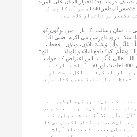
sl
الجزار الدیان علی المرتد
at
: یہ رسالہ 3محرم الحرام 1340ھ کو لکھا گیا اوراس رسالے کی تحریر کے اگلے مہینے میں اسی سال 25صفر المظفر 1340ھ کو آپ کا وصال
e
ی نے شانِ رسالت کے بارے میں لوگوں کو
 مثلا درود تاج میں نبی اکرم
صَلَّی اللّٰہُ
ٰہُ عَلَیْہِ واٰلِہٖ وَسَلَّمَ
بلاؤں، وباؤں ، قحط ،
ٰلِہٖ وَسَلَّمَ
کو”
دافع البلاء و الوباء
۔۔۔۔
الخ
“
اللہ تَعَالٰی عَلَیْہِ
نےاس اعتراض کے جواب
“ تصنیف فرمائی اور اس کتاب میں 300 احادیث اور 50 آیات مبارکہ سے
ء و الوباء
کہنا بالکل درست اور
ے تحفظ کے لیے ایک ضخیم کتاب مرتب
ہونے کے عقیدے پر کچھ لوگوں نے
ردار ہونے کا عقیدہ بے بنیاد ہے،
َلَیْہِ واٰلِہٖ وَسَلَّمَ
تمام رسولوں کے
بھی ایک مستقل کتاب لکھی، جس کا
پ نے اس عقیدہ کے متعلق آیاتِ
کتاب پڑھنے سے ایسا لگتا ہے کہ