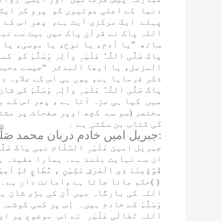
دنیا کے اعلی موتیوں کو پرو کر ایک 
پہلے ایک مرکزی آیت ہے، پھر اس کے نی
اللہ پاک نے قرآن پاک میں بہت سے نب
ساتھ ”یا آدم، یا نوح، یا موسیٰ، یا 
پاک
صَلَّی اللّٰہُ عَلَیْہِ واٰلِہٖ وَسَلَّمَ
کو کسی
المزمل
،
یا ایھا المدثر
“جیسے محبت 
ذکر فرمایا ہے، یوں ہی اس کے علاوہ دل
پاک
صَلَّی اللّٰہُ عَلَیْہِ واٰلِہٖ وَسَلَّمَ
کی شان
میں کیا ہی مزہ آتا ہے ، پھر اس کے 
مختصر (سو سے کچھ اوپر صفحات پر مشتمل
کی کتاب بن سکتی ہے ۔
جبریل امیں خادم دربان محمد صَلَّی اللہ عَلَیْہِ واٰلِہٖ وَسَلَّمَ! و علیہ الصلوٰۃ والسلام:
جبریل امین
عَلَیْہِ السَّلَام
نبی پاک
صَلَّ
ان سے نہایت بلند ہے۔ ہمارا عقیدہ 
قُوَّةٍعِنْدَ ذِی الْعَرْشِ مَكِیْنٍ ، مُّطَاعٍ ثَمَّ اَمِیْ
حکم مانا جاتا ہے ،امانت دار ہے۔( )
اللہ کی بارگاہ میں اُن کی بڑی شان 
وَسَلَّمَ
کے خادم ہیں۔ اِس پر کسی کوشبہ 
اللہ تَعَالٰی عَلَیْہِ
نے اس موضوع پر ایک