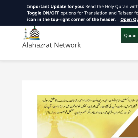
Important Update for you:
Read the Holy Quran wit
Toggle ON/OFF
options for Translation and Tafseer f
icon in the top-right corner of the header
.
Open Qu
Skip
to
content
Quran
Alahazrat Network