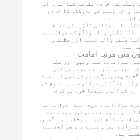
 وَسَلَّمَ
کا خادم بنایا گیا ہے ۔ اس
ْہِ واٰلِہٖ وَسَلَّمَ
کی بارگاہ کا خادم
ْمَۃُ اللہ تَعَالٰی عَلَیْہِ
کی تمام
 اللّٰہُ عَلَیْہِ واٰلِہٖ وَسَلَّمَ
کے حوالے سے
لّٰہُ عَلَیْہِ واٰلِہٖ وَسَلَّمَ
اور عظمت و
ا ہے۔
وم سے زیادہ علم وہبی اور علم
ہ تَعَالٰی عَلَیْہِ
نے خود بھی کئی
”
شرح چغمینی
“ شروع کی تھی کہ حضرت
واٰلِہٖ وَسَلَّمَ
کی سرکار سے یہ علوم تم
اری کے اندر بیٹھا خود ہی کرتا
رت مولانا شاہ سیداحمد اشرف صاحب
 کہ اپنے بھانجے مولوی سید محمد
 ان سے کام لیں ۔ ارشاد ہوا :”ضرور
 شہزادے ہیں، میرے پاس جو کچھ ہے،