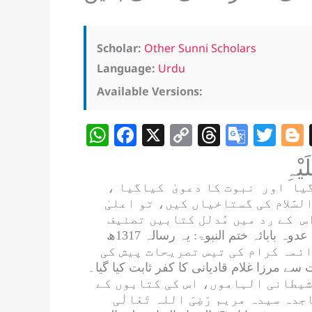
Scholar:
Other Sunni Scholars
Language:
Urdu
Available Versions:
W
F
X
C
T
G
T
h
a
o
h
o
w
at
c
p
re
o
itt
گیا اور نبوت کا دعویٰ کیاگیا ،
s
e
y
a
gl
er
سَّلام
کی گستاخیاں کیں، تو اعلیٰ
A
b
Li
d
e
س کے رد میں مُدلل کتابیں تصنیف
عدوہ
بابائہ
ختم النبوۃ
: یہ رسالہ 1317ھ
p
o
n
s
Tr
فیر پر جلیل القدر ائمہ کرام کی تیس تصریحات پیش کی
p
o
k
a
جوہات سے مرزا غلام قادیانی کا کفر ثابت کیا گیا۔
k
n
یان کے شیطانی الہاموں، اس کی کتابوں کے
اجدہ سیدہ مریم
رَضِیَ اللہ تَعَالٰی