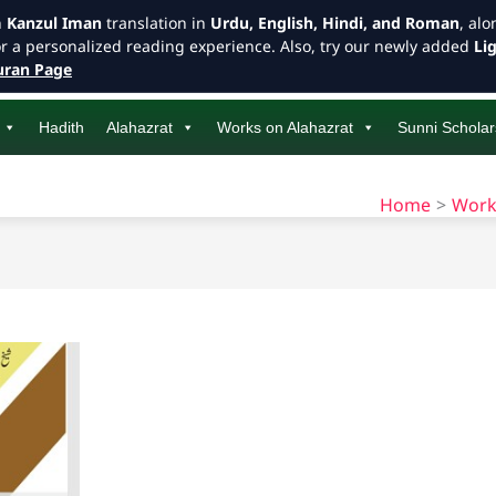
h
Kanzul Iman
translation in
Urdu, English, Hindi, and Roman
, al
or a personalized reading experience. Also, try our newly added
Li
ran Page
Hadith
Alahazrat
Works on Alahazrat
Sunni Scholar
Home
Work