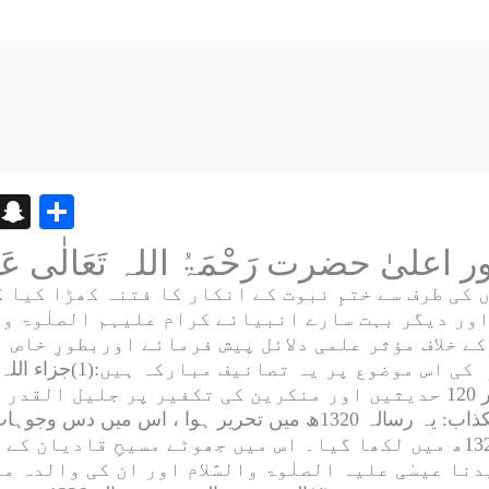
Bl
S
S
o
n
h
g
a
ar
 کی طرف سے ختمِ نبوت کے انکار کا فتنہ کھڑا کیا 
g
p
e
ور دیگر بہت سارے انبیائے کرام
علیہم الصلٰوۃ وال
er
c
 خلاف مؤثر علمی دلائل پیش فرمائے اوربطورِ خاص ا
کی اس موضوع پر یہ تصانیف مبارکہ ہیں:(1)
جزاء اللہ
h
میں تصنیف ہوا۔ اس میں عقیدہ ختم نبوت پر 120 حدیثیں اور منکرین کی تک
at
کذاب
: یہ رسالہ 1320ھ میں تحریر ہوا ، اس میں دس و
: یہ رسالہ 1323ھ میں لکھا گیا۔ اس میں جھوٹے مسیحِ قاد
دنا عیسٰی
علیہ الصلٰوۃ والسَّلام
اور ان کی والدہ م