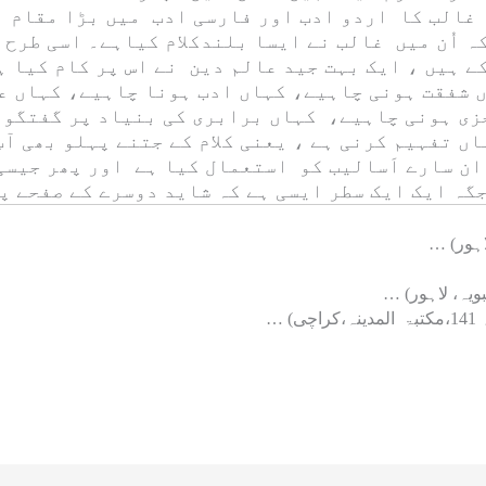
 غالب کا اردو ادب اور فارسی ادب میں بڑا مقام 
ہ اُن میں غالب نے ایسا بلندکلام کیاہے۔ اسی طرح
 ہیں ، ایک بہت جید عالم دین نے اس پر کام کیا ہ
 شفقت ہونی چاہیے، کہاں ادب ہونا چاہیے، کہاں ع
زی ہونی چاہیے، کہاں برابری کی بنیاد پر گفتگو 
 تفہیم کرنی ہے ، یعنی کلام کے جتنے پہلو بھی آپ
ن سارے اَسالیب کو استعمال کیا ہے اور پھر جیسی 
جگہ ایک ایک سطر ایسی ہے کہ شاید دوسرے کے صفحے پ
)