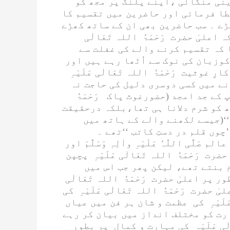
ینی منگائی ،اپنے پلنگ پر مجھ کو
طا فرمائی اور حاضرین میں تقسیم کا
ڑے ۔ سب حاضرین بھی ان کے ساتھ کھڑے
ہ اعلیٰ
حضرت رَحْمَۃُ اللہ تَعَالٰی
 کہ تقسیم کرنے والے کی غفلت سے
وزبان کی نوک سے اُٹھا رہے ہیں اور
کارِ غوثیت
رَحْمَۃُ اللہ تَعَالٰی عَلَیْہِ
نے میں کسی دوسری دلیل کی حاجت نہ
ٓپ کے جد امجد (حضورغوث پاک
رَحْمَۃُ
ھ کو شرم دلانا ہی تھا،بلکہ درحقیقت
‘‘(جیسے لکھنے والے کے ہاتھ میں
 عالم
صَلَّی اللّٰہُ عَلَیْہِ واٰلِہٖ وَسَلَّمَ
اور
حضرت
رَحْمَۃُ اللہ تَعَالٰی عَلَیْہِ
پچپن
 بنتے تھے، لیکن پھر جب اس میں
ور پر اعلیٰ حضرت
رَحْمَۃُ اللہ تَعَالٰی
لیٰ حضرت
رَحْمَۃُ اللہ تَعَالٰی عَلَیْہِ
کی
َیْہِ
کی عظمت و شان ہر فن میں عیاں
ت کو مختلف انداز میں بیان کر رہے
ی عَلَیْہِ
کی مہارت و کمال پر بطور