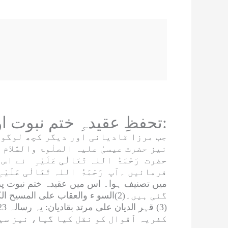
تحفظِ عقیدہِ ختم نبوت اور اعلیٰ حضرت رَحْمَۃُ اللہ تَعَالٰی عَلَیْہِ:
جب مرزا قادیانی اور دیگر کچھ لوگوں
نیز حضرت عیسیٰ
علیہ الصلٰوۃ والسَّلام
ا
حضرت
رَحْمَۃُ اللہ تَعَالٰی عَلَیْہِ
نے اس کے
فرمائیں ۔آپ
رَحْمَۃُ اللہ تَعَالٰی عَلَیْہِ
گئی ہیں۔(2)
السو ء والعقاب علی المسیح ال
(3)
قہر الدیان علی مرتد بقادیان
کفریہ اَقوال کو نقل کیا گیا، نیز سی