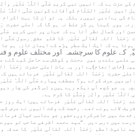
م
کی عزت ہے کہ انہیں نبی کریم
صَلَّی اللّٰہُ عَلَیْہِ واٰلِہٖ
یل امین
عَلَیْہِ السَّلَام
کوآقائے کونین
صَلَّی اللّٰہُ عَلَی
َام
رنہ یوں کہنا ہر گز غلط نہ ہو گا کہ اعلی حضرت
رَح
سن اور کمال نظر آتا ہے کہ جہاں پر نبی کریم
صَلَّی
ت
رَحْمَۃُ اللہ تَعَالٰی عَلَیْہِ
کا قلم عشق ِرسول
صَلَّی ال
ہوتا ہے کہ ایک ایک سطر پڑھ کے ایمان تازہ ہو جات
 علمی بلندی میں محنت و کوشش سے حاصل کیے گئے عل
لٰہیہ (خاص انعام)ہے اور یہ بات اعلیٰ حضرت
رَحْمَۃُ الل
علیٰ حضرت
رَحْمَۃُ اللہ تَعَالٰی عَلَیْہِ
فرماتے ہیں کہ 
 اس میں صرف کرتے ہو؟ مصطفے پیارے
صَلَّی اللّٰہُ عَلَیْہِ 
ہ یہ جو کچھ آپ دیکھ رہے ہیں، اِس گھر کی چار دیو
َی اللّٰہُ عَلَیْہِ واٰلِہٖ وَسَلَّمَ
ند
رَحْمَۃُ اللہ تَعَالٰی عَلَیْہِ
فرماتے ہیں: ایک روز حض
یف لائے ہوئے تھے۔ رخصت کے وقت انہوں نے عرض کیا
 خدمت میں حاضرکردوں،حضور جو مناسب خیال فرمائیں
درسے میں درس دیں ۔“سید محمد اشرفی صاحب تو میرے
ید ناغوث اعظم
رَحْمَۃُ اللہ تَعَالٰی عَلَیْہِ