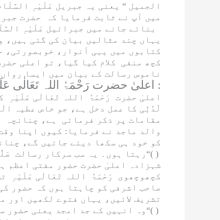
الجمیل
“ یعنی یہ جبریل
عَلَیْہِ السَّلَا
میں آپ نے ثابت فرمایا کہ حضرت جبر
کی بےادبی نہیں، بلکہ یہ تو ان کا بہت اکرام و اعزاز ہے ۔
بنائے جانے میں جبرائیل
عَلَیْہِ السَّل
یہاں چند مثالیں بیان کی گئی ہیں، و
کتابوں میں یہی اَنوار، خوبصورتی، ح
کچھ منفی کلام کیا گیا، تو اعلی حضر
ناموس رسالت کے بیان میں ایسا رواں 
اعلیٰ حضرت رَحْمَۃُ اللہ تَعَالٰی عَلَیْہِ کے علوم کا سرچشمہ اور مختلف علوم و فنون میں مرتبہ امامت :
اعلیٰ حضرت
رَحْمَۃُ اللہ تَعَالٰی عَلَیْہِ
کی
لَدُنِّی کا عمل دخل ہے، جو خاص عطیہ ا
مقامات پر ذکر فرمائی ہے، چنانچہ ا
والد ماجد نے فرمایا: کیوں اپنا وقت
کو خود ہی سکھا دیئے جائیں گے، چنانچ
کا کرم ہے۔“( )
رہتا ہوں۔ یہ سب سرکار رسالت
صَلّ
شہزادہ اعلیٰ حضرت حضور مفتی اعظم ہ
کچھوچھوی
رَحْمَۃُ اللہ تَعَالٰی عَلَیْہِ
تشر
صاحب اشرفی کو چاہتا ہوں کہ حضور کی
تشریف لائیں، یہاں فتوے لکھیں اور م
کا صدقہ وعطیہ ہے۔“( )
وہ انہیں کے جد امجد یعنی حضور س