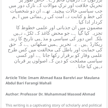
at
تحریکِ خلافت اور ترکِ موالات کے نازک دور میں
e
جب سیاسی حالات پیچیدہ تھے، ان دو شخصیات
کی خط و کتابت نے امت کی رہنمائی میں اہم
کردار ادا کیا۔
مضمون میں ان جذباتی اور علمی خطوط کا
تجزیہ کیا گیا ہے جو محض کاغذ کے ٹکڑے نہیں
بلکہ اس دور کی سیاسی و مذہبی تاریخ کا زندہ
ریکارڈ ہیں۔ یہ تحریر ہمیں سکھاتی ہے کہ حق
کی حمایت اور باطل کی مخالفت میں کس طرح
علمی وقار کو برقرار رکھا جاتا ہے اور کسی
سیاسی مصلحت کو دین کے اصولوں پر قربان
نہیں کیا جاتا۔
Article Title: Imam Ahmad Raza Barelvi aur Maulana
Abdul Bari Farangi Mahali
Author: Professor Dr. Muhammad Masood Ahmad
This writing is a captivating story of scholarly and political