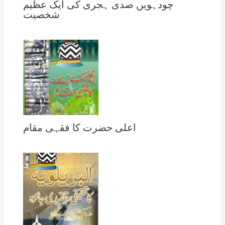
چودہویں صدی ہجری کی ایک عظیم
شخصیت
اعلی حضرت کا فقہی مقام