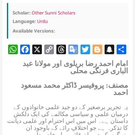
Scholar:
Other Sunni Scholars
Language:
Urdu
Available Versions:
W
F
X
C
T
G
T
Bl
S
S
h
a
o
h
o
w
o
n
h
امام احمد رضا بریلوی اور مولانا عبد
at
c
p
re
o
itt
g
a
a
الباری فرنگی محلی
s
e
y
a
gl
er
g
p
e
A
مصنف: پروفیسر ڈاکٹر محمد مسعود
b
Li
d
e
er
c
احمد
p
o
n
s
Tr
h
p
o
k
a
at
یہ تحریر برصغیر کے دو جید علمی خانوادوں کے
k
n
درمیان علمی و سیاسی مکالمے کی ایک دلکش
داستان ہے۔ اس میں اس احترام اور علمی دیانت
sl
کا تذکرہ ہے جو اختلافِ رائے کے باوجود ان
بزرگوں کے درمیان قائم رہا۔ خاص طور پر