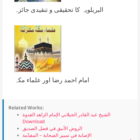
البریلویہ کا تحقیقی و تنقیدی جائزہ
امام احمد رضا اور علماء مکہ
Related Works:
الشيخ عبد القادر الجيلاني الإمام الزاهد القدوة
Download
الروض الأنيق في فضل الصديق
الإصابة في تمييز الصحابة – المقدّمة