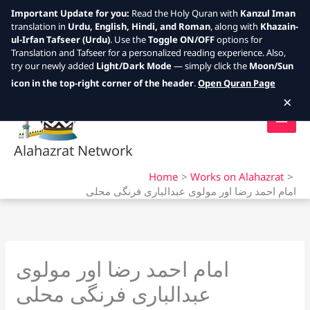
Important Update for you:
Read the Holy Quran with
Kanzul Iman
translation in
Urdu, English, Hindi, and Roman
, along with
Khazain-
ul-Irfan Tafseer (Urdu)
. Use the
Toggle ON/OFF
options for
Translation and Tafseer for a personalized reading experience. Also,
try our newly added
Light/Dark Mode
— simply click the
Moon/Sun
Skip
icon in the top-right corner of the header
.
Open Quran Page
to
×
content
Alahazrat Network
Home
Works on Alahazrat
امام احمد رضا اور مولوی عبدالباری فرنگی محلی
امام احمد رضا اور مولوی
عبدالباری فرنگی محلی