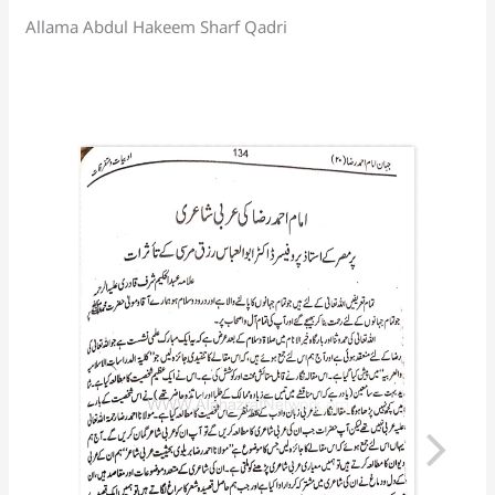
sl
Allama Abdul Hakeem Sharf Qadri
at
e