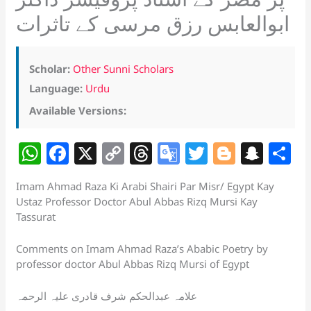
ابوالعابس رزق مرسی کے تاثرات
Scholar:
Other Sunni Scholars
Language:
Urdu
Available Versions:
W
F
X
C
T
G
T
Bl
S
S
h
a
o
h
o
w
o
n
h
Imam Ahmad Raza Ki Arabi Shairi Par Misr/ Egypt Kay
at
c
p
re
o
itt
g
a
a
Ustaz Professor Doctor Abul Abbas Rizq Mursi Kay
s
e
y
a
gl
er
g
p
e
Tassurat
A
b
Li
d
e
er
c
Comments on Imam Ahmad Raza’s Ababic Poetry by
p
o
n
s
Tr
h
professor doctor Abul Abbas Rizq Mursi of Egypt
p
o
k
a
at
علامہ عبدالحکم شرف قادری علیہ الرحمہ
k
n