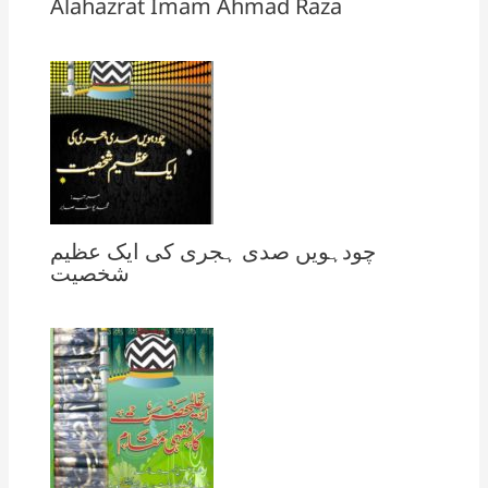
Alahazrat Imam Ahmad Raza
چودہویں صدی ہجری کی ایک عظیم
شخصیت