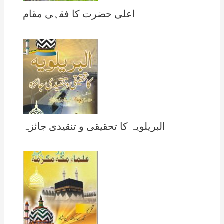
اعلی حضرت کا فقہی مقام
البریلویہ کا تحقیقی و تنقیدی جائزہ