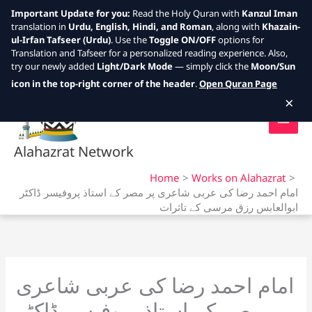
Important Update for you:
Read the Holy Quran with
Kanzul Iman
translation in
Urdu, English, Hindi, and Roman
, along with
Khazain-
ul-Irfan Tafseer (Urdu)
. Use the
Toggle ON/OFF
options for
Translation and Tafseer for a personalized reading experience. Also,
try our newly added
Light/Dark Mode
— simply click the
Moon/Sun
Skip
icon in the top-right corner of the header
.
Open Quran Page
to
×
content
Alahazrat Network
Home
Works on Alahazrat
امام احمد رضا کی عربی شاعری پر مصر کے استاذ پروفیسر ڈاکٹر
ابوالعابس رزق مرسی کے تاثرات
امام احمد رضا کی عربی شاعری
پر مصر کے استاذ پروفیسر ڈاکٹر