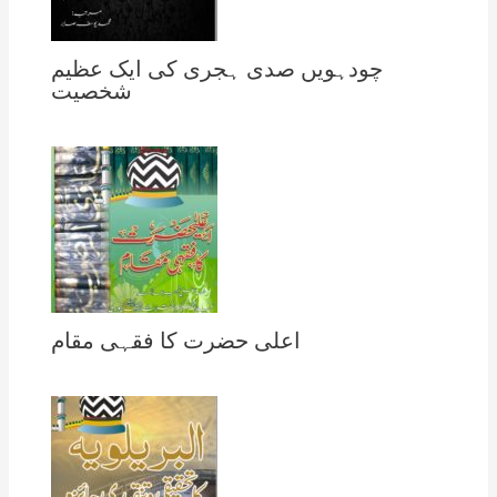
چودہویں صدی ہجری کی ایک عظیم
شخصیت
اعلی حضرت کا فقہی مقام