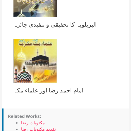
البریلویہ کا تحقیقی و تنقیدی جائزہ
امام احمد رضا اور علماء مکہ
Related Works:
مکتوباتِ رضا
تقدیم مکتوباتِ رضا