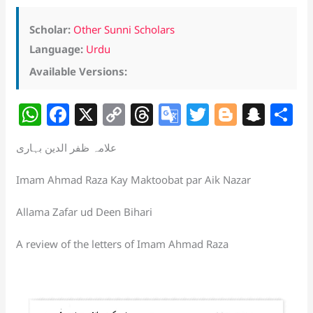
Scholar:
Other Sunni Scholars
Language:
Urdu
Available Versions:
W
F
X
C
T
G
T
Bl
S
S
h
a
o
h
o
w
o
n
h
علامہ ظفر الدین بہاری
at
c
p
re
o
itt
g
a
a
s
e
y
a
gl
er
g
p
e
Imam Ahmad Raza Kay Maktoobat par Aik Nazar
A
b
Li
d
e
er
c
Allama Zafar ud Deen Bihari
p
o
n
s
Tr
h
p
o
k
a
at
A review of the letters of Imam Ahmad Raza
k
n
sl