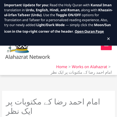
Important Update for you:
Read the Holy Quran with
Kanzul Iman
translation in
Urdu, English, Hindi, and Roman
, along with
Khazain-
ul-Irfan Tafseer (Urdu)
. Use the
Toggle ON/OFF
options for
Translation and Tafseer for a personalized reading experience. Also,
try our newly added
Light/Dark Mode
— simply click the
Moon/Sun
Skip
icon in the top-right corner of the header
.
Open Quran Page
to
×
content
Alahazrat Network
Home
Works on Alahazrat
امام احمد رضا کے مکتوبات پر ایک نظر
امام احمد رضا کے مکتوبات پر
ایک نظر