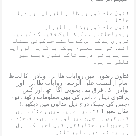
فتویٰ عام طور پر ظاہر الروایہ پر دیا
جاتا ہے
فتوی عام طورپرظاہر الروایہ
پردیاجاتاہے ،لہذاایک فقیہ کے لیے یہ
ضروری ہے کہ اس کے سامنے جب کوئی مسئلہ
آئے، تواسے معلوم ہوکہ یہ ظاہرالروایہ
سے ہے یانوادرسے تاکہ فتوی دینے میں
غلطی نہ ہو۔
فتاویٰ رضویہ میں روایات ظاہرہ ونادرہ کا لحاظ
امام اہلسنت
علیہ الرحمۃ
روایات ظاہرہ اور
نوادرہ کے فرق سے بخوبی آگاہ تھےاور کس
پرفتوی دیناہے ،اس کی بھی معلومات رکھتے تھے
،جس کی جھلک درج ذیل مثالوں میں دیکھیے!
مثال نمبر 1
فتاوی رضویہ میں ہے :”دونوں
قول قوی و نجیح ہیں اور دونوں طرف جزم و
ترجیح اورمختارفقیر قول اخیر کہ اول
روایت نوادرہے اور ثانی