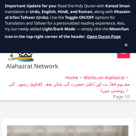
Important Update for you:
Read the Holy Quran with
Kanzul Iman
translation in
Urdu, English, Hindi, and Roman
, along with
Khazain-
ul-Irfan Tafseer (Urdu)
. Use the
Toggle ON/OFF
options for
Translation and Tafseer for a personalized reading experience. Also,
try our newly added
Light/Dark Mode
— simply click the
Moon/Sun
Skip
icon in the top-right corner of the header
.
Open Quran Page
to
×
content
Alahazrat Network
Home
Works on Alahazrat
مفہومِ فقاہت اور اعلیٰ حضرت کی شانِ تفقہ (فتاویٰ رضویہ کی
روشنی میں)
Page 10