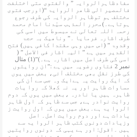
مفادظاہرالروایہ ”
والفتوی متی اختلفت
فالمصیر الی ظاھر الروایۃ
“(اورجب فتوی
مختلف ہو توظاہر الروایہ کی طرف رجوع
ہوتاہے۔)محرر المذہب سیّدنا امام محمد
رحمہ اللہ
تعالی نے مبسوط میں اسی کی
طرف اشارہ فرمایا ۔”
وناھیک بہ حجۃ
وقدوۃ
” (اس میں وہی مقتدا کافی ہیں) فتح
القدیر میں ہے ”
الیہ اشار فی الاصل
” (
اسی کی طرف اصل میں اشارہ ہے۔)”(1)
مثال
نمبر 2
فتاوی رضویہ میں ہے :”ان روایتوں
کی طرز نقل بھی مختلف آئی، بعض میں یوں
کہ ایک روایت یہ ہےایک وہ جس سے اُن کی
مساوات ظاہر اور یہ نہ کھلا کہ روا یات
ظاہرہ ہیں یا نادرہ ،بعض میں یوں کہ دوم
روایت نوادر ہے، جس سے ظاہر کہ اول ظاہر
الروا یۃ ہے۔بعض میں یوں کہ اول روایت ز
یادات ہے اور دوم روایت اصل۔ اصل
وزیادات دونوں کتب ظاہر الروا یۃ سے
ہیں ۔اقول: اور ہے یہی کہ دونوں روایتیں
ظاہر الروا یۃ ہیں کہ مثبت نافی پر مقدم