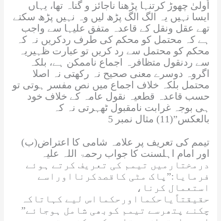
اُولیٰ چھوڑ کرتنہا پڑھنا ناجائز و گناہ تھا، یہاں
ایسا نہیں یہ الگ الگ پڑھ لیں وہ نہیں پڑھ سکتے
تھے عقل ونقل کے قاعدہ متفق علیہا سے واجب
ہے کہ محتمل کو محکم کی طرف ردکریں نہ کہ
محکم کو محتمل سے رد کریں تو عبارت ظہیریہ
سے ردنقول متظافرہ اجماع ناممکن ہے، بلکہ
اگروہ دوسرے معنی صحیح نہ رکھتی نہ اصلا
محتمل بلکہ خلاف اجماع میں نص مفسر ہوتی تو
حسب قاعدہ قطعیہ نقول عامہ کے خلاف خود
ہی بوجہ غرابت نامقبول ٹھہرتی نہ کہ
بالعکس”(11) مثال نمبر 5
(ب)تیمم کی تعریف پر علامہ شامی کا اعتراض
اور امام اہلسنت کا جواب رحمۃ اللہ علیہ
درمختارمیں تیمم کی تعریف کرتے ہوئے
فرمایا:”پاک مٹی کاقصدکرنااوراسے
استعمال کرنا،
حقیقتاًیاحکمااورحکمااس لیے کہاتاکہ
چکنے پتھرسے تیمم کوبھی شامل ہوجائے”