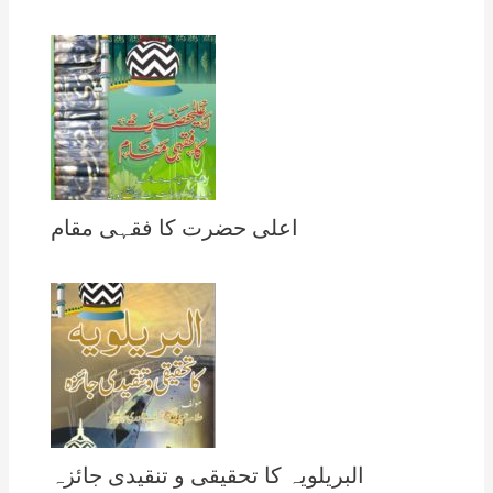
اعلی حضرت کا فقہی مقام
البریلویہ کا تحقیقی و تنقیدی جائزہ