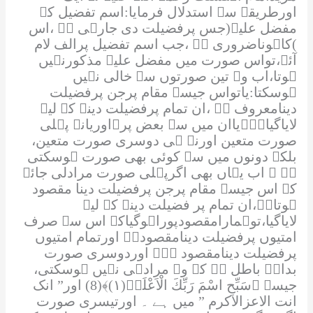
اورطریقے سے استدلال فرمایا:اسم تفضیل کے
مفضل علیہ(جس پرفضیلت دی جارہی ہے ،اس
)کاہوناضروری ہے ،جب اسم تفضیل پرالف لام
آئے،تواس صورت میں مفضل علیہ مذکورنہیں
ہوتا،اب وہ تین صورتوں سے خالی نہیں
ہوسکتا:یاتواس جیسے مقام پرجن پرفضیلت
دینامعروف ہے ،ان تمام پرفضیلت دینے کے لیے
لایاگیاہے۔یاان میں سے بعض پر۔اوریانہ پہلی
صورت متعین اورنہ ہی دوسری صورت متعین،
بلکہ دونوں میں سے کوئی بھی صورت ہوسکتی
ہے ۔ اب یہاں بھی اگرپہلی صورت مرادلی جائے
کہ اس جیسے مقام پرجن پرفضیلت دینا مقصود
ہوتاہے،ان تمام پر فضیلت دینے کے لیے
لایاگیا،توہمارامقصودپوراہوگیاکہ اس سے صرف
امتیوں پرفضیلت دینامقصودہے اورتمام امتیوں
پرفضیلت دینامقصود ہے۔ اوردوسری صورت
بداہۃ باطل ہے کہ وہ مرادہی نہیں ہوسکتی،
جیسے
﴿سَبِّحِ اسْمَ رَبِّكَ الْاَعْلَىۙ(۱)﴾
(8) اور”
انک
انت الاعزالاکرم
” میں ہے ۔ اورتیسری صورت