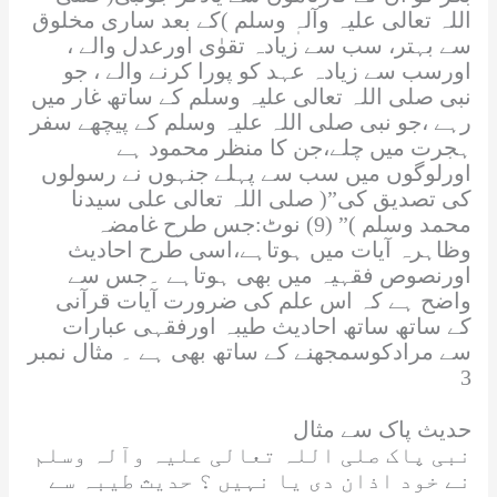
اللہ تعالی علیہ وآلہٖ وسلم
)کے بعد ساری مخلوق
سے بہتر، سب سے زیادہ تقوٰی اورعدل والے ،
اورسب سے زیادہ عہد کو پورا کرنے والے ، جو
نبی
صلی اللہ تعالی علیہ وسلم
کے ساتھ غار میں
رہے ،جو نبی
صلی اللہ علیہ وسلم
کے پیچھے سفر
ہجرت میں چلے،جن کا منظر محمود ہے
اورلوگوں میں سب سے پہلے جنہوں نے رسولوں
کی تصدیق کی”(
صلی اللہ تعالی علی سیدنا
محمد وسلم
)” (9) نوٹ:جس طرح غامضہ
وظاہرہ آیات میں ہوتاہے،اسی طرح احادیث
اورنصوص فقہیہ میں بھی ہوتاہے ۔جس سے
واضح ہے کہ اس علم کی ضرورت آیات قرآنی
کے ساتھ ساتھ احادیث طیبہ اورفقہی عبارات
سے مرادکوسمجھنے کے ساتھ بھی ہے ۔ مثال نمبر
3
حدیث پاک سے مثال
نبی پاک
صلی اللہ تعالی علیہ وآلہ وسلم
نے خود اذان دی یا نہیں ؟ حدیث طیبہ سے