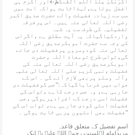
اَكْرَمَكُمْ عِنْدَ اللّٰهِ اَتْقٰىكُمْؕ-﴾
اور اکرم ہی
افضل ہوتاہے،لہذاثابت ہواکہ امت میں
سب سے زیادہ فضیلت والے حضرت صدیق اکبر
رضی اللہ تعالی عنہ
ہیں۔ اس پرفرقہ
تفضیلیہ کی طرف سے یہ شبہ
واردکیاگیاکہ یہ آیت مطلق ہے ،اگراس
کی وجہ سے حضرت ابوبکرصدیق
رضی اللہ
تعالی عنہ
کودوسروں پرفضیلت دی جائے
گی،تواس طرح تومعاذ
اللہ
،حضرت
ابوبکرصدیق
رضی اللہ تعالی عنہ
کی
فضیلت ،نبی کریم
صلی اللہ تعالی علیہ
وآلہ وسلم
پربھی لازم آئے گی ۔ اس کے
جواب میں فرمایاگیاکہ:”جس کوفضیلت دی
جارہی ہے، وہ جس درجے کاہے ،تواس کی
فضیلت اسی درجے کے افرادپرہوگی ،جب
فضیلت امتی کودی جارہی ہے، تواب اس کی
فضیلت بھی امتیوں پرہی ثابت ہوگی ۔”
اسمِ تفضیل کے متعلق قاعدہ
مزیدامام اہلسنت
رحمۃ اللہ علیہ
نے ایک