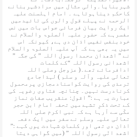
شہربنایا۔والی مثال میں مرادشہربنانے
کاحکم دیناہوتاہے ۔ امام اہلسنت
علیہ
الرحمۃ
نے پہلے قول والوں کی تائیدمیں
ایک روایت بیان فرمائی جواس بات میں نص
مفسرہے کہ حضور
علیہ الصلوۃ والسلام
نے
خودبنفس نفیس اذان دی ہے، کیونکہ اس
میں یہ بھی ہے کہ آپ
علیہ الصلوۃ والسلام
نے ”
اشھدان محمدا رسول اللہ
” کی جگہ ”
اشھدانی رسول اللہ
“کے کلمات
ادافرمائے تھے۔(
عزوجل وصلی اللہ
تعالی علیہ وآلہ و سلم
) لہذاجامع
ترمذی کی روایت کواسنادمجازی پرمحمول
کرنادرست نہیں۔ چنانچہ فتاوی رضویہ کی
عبارت یہ ہے :” اقول: عنقریب صفاتِ نماز
کے تحت ذکرِ تشہدمیں تحفہ امام ابن حجر
مکّی سے آرہا ہے کہ نبی اکرم
صلی اللہ
تعالی علیہ وسلم
نے سفر میں ایک دفعہ
اذان دی تھی اور کلماتِ شہادت یوں کہے :”
اشھد انّی رسول اللہ
” (میں گواہی دیتا