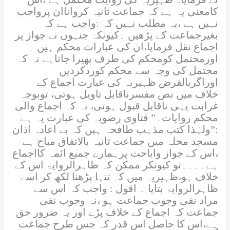
کامعنی یہ ہے کہ جماعت ثانیہ کرواناان پرواجب
نہیں ہے ،یہ مطلب نہیں کہ :واجب ہے کہ
بغیرجماعت کے پڑھیں ۔کیونکہ جنہوں نے جواز پر
اجماع نقل فرمایا،ان کی عبارات محکم ہیں ۔
اورمحتمل کومحکم کی طرف پھیرا جاتاہے نہ کہ
محتمل کی وجہ سے محکم کوردکردیں
اوراگربالفرض ظہیریہ کی عبارت اجماع کے
خلاف میں نص مفسرناقابل تاویل ہوتی، توبوجہ
غرابت یہی ناقابل قبول ہوتی، نہ کہ اجماع والی
محکم روایات۔” فتاوی رضویہ کی عبارت یہ ہے
:”ولہٰذا کتب مذہب طافحہ ہیں کہ بے اعادہ اذان
مسجد محلہ میں جماعت ثانیہ بالاتفاق مباح ہے
،اس کے جواز واباحت پرہمارے جمیع ائمہ کااجماع
ہے۔۔۔۔تو کیونکر ممکن کہ ظاہرالروایۃ اس کے
خلاف ہو،ظہیریہ میں کہ تنہا پڑھنا لکھ کر اسے
ظاہرالروایۃ بتایا ۔ اقول : واجب کہ اس سے
مراد نفی وجوب جماعت ہو ،نہ وجوب نفی
جماعت کہ اجماع کے خلاف پڑے اور یہ ضرور حق
ہے،اس کا حاصل اس قدر کہ جس طرح جماعت