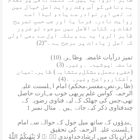
ہے ،نافی کو اُس وقت روایت اصل خیال میں
نہ تھی اور نوادر سے یاد، لہذا اسے
روایت نادرہ فرما یا اور جب حسبِ تصریح
ثقات وہ کتاب الاصل میں موجود تو ضرور
ظاہر الروا یۃ ہے ،بلکہ اول سے بھی اولی
کہ اصل ز یادات پر مرجح ہے ۔”(2)
(10)تمیز درآیات غامضہ وظاہرہ
غامضہ :پوشیدہ ۔وغیرہ(3)
(خفی،مجمل،مشکل،متشابہ) ظاہرہ:عیاں
،آشکار،واضح وغیرہ ۔(4)
(ظاہر،نص،مفسر،محکم) امام اہلسنت
علیہ
الرحمۃ
کواس علم پربھی خوب مہارت حاصل
تھی،جس کی جھلک کے لیے فتاوی رضویہ کے
چندفتاوی ذکر کیے جاتے ہیں ۔
مثال نمبر 1
ہندؤوں کے ساتھ میل جول کے حوالے سے امام
اہلسنت علیہ الرحمۃ کی تحقیق
قرآن پاک میں ارشادخداوندی ہے :
﴿ لَا یَنْهٰىكُمُ اللّٰهُ