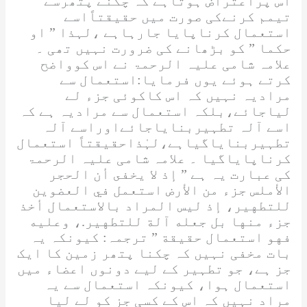
اس پراعتراض ہوتاہے کہ چکنے پتھرسے
تیمم کرنےکی صورت میں حقیقتاًاسے
استعمال کرناپایا جارہاہے ،لہذا ” او
حکما ” کو بڑھانے کی ضرورت نہیں تھی ۔
علامہ شامی
علیہ الرحمۃ
نے اس کوواضح
کرتے ہوئے یوں فرمایا:استعمال سے
مرادیہ نہیں کہ اس کاکوئی جزء لے
لیاجائے،بلکہ استعمال سے مرادیہ ہے کہ
اسے آلہ تطہیربنایاجائےاوراسے آلہ
تطہیربنایاگیاہے،لہٰذاحقیقتاً استعمال
کرناپایاگیا ۔ علامہ شامی
علیہ الرحمۃ
کی عبارت یہ ہے ”
إذ لا يخفى أن الحجر
الأملس جزء من الأرض استعمل في العضوين
للتطهير، إذ ليس المراد بالاستعمال أخذ
جزء منها بل جعله آلة للتطهير.، وعليه
فهو استعمال حقيقة
” ترجمہ: کیونکہ یہ
بات مخفی نہیں کہ چکنا پتھر زمین کا ایک
جز ہے، جو تطہیر کے لیے دونوں اعضاء میں
استعمال ہوا، کیونکہ استعمال سے یہ
مراد نہیں کہ اس کے کسی جز کو لے لیا