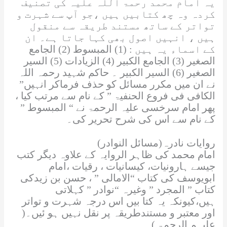
یہ امام محمد
رحمۃ اللہ علیہ
کی تصنیف
A
b
Li
d
e
er
c
کردہ وہ چھ کتابیں ہیں ،جو آپ سے شہرت و
تواتر کے ساتھ مستند طریقہ سے منقول
p
o
n
s
Tr
h
ہیں ، انہیں اصول بھی کہا جاتا ہے۔ ان
p
o
k
a
at
کے اسماء یہ ہیں : (1) المبسوط (2) الجامع
k
n
الصغير (3) الجامع الکبیر (4) الزيادات (5) السير
الصغیر (6) السیر الکبیر ۔ حاکم شہید
رحمہ اللہ
sl
نے ان میں مکرر مسائل کو حذف فرماکر انہیں”
at
الکافی فی فروع الحنفیۃ
” کے نام سے مرتب کیا ،
پھر امام سرخسی
علیہ الرحمۃ
نے “
المبسوط
”
e
کے نام سے اس کی شرح تحریر کی۔
روایات نادرہ(مسائل النوادر)
امام محمد کی ظاہر الروایہ کے علاوہ دیگر کتب
جیسے ہارونیات، کیسانیات ، رقیات ،امام
ابویوسف کی کتاب “الامالی ” ، حسن بن زیدکی
کتاب ”
المجرد
” وغیرہ “نوادر ” کہلاتی
ہیں،کیونکہ یہ کتا بیں اس درجہ شہرت و تواتر
اور معتبر و مستندطریقہ پر نقل نہیں ہو ئیں۔(
علیہم الرحمۃ
)