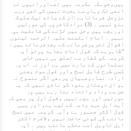
ہیں،جومکہ مکرمہ میں تھےاورانہوں نے
ابھی تک وہاں سے ہجرت نہیں کی تھی ،رب
عزوجل فرماتاہے :ان کے ساتھ نیک سلوک
منع نہیں ۔ (3) مرادکافروں کی عورتیں
اوربچے ہیں ،جن میں لڑنے کی قابلیت ہی
نہیں ۔ امام اہلسنت
علیہ الرحمۃ
تینوں
اقوال تحریرفرمانے کے بعدفرماتے ہیں :
“ظاہرہے کہ قول امام مجاہد پرتو آیہ
کریمہ کو کفار سے تعلق ہی نہیں خاص
مسلمانوں کے بارے میں ہے اور نہ اب وہ
کسی طرح قابل نسخ ،اور قول سوم یعنی
ارادہ نساءوصبیان پربھی اگر منسوخ نہ
ہو ان دوستان ہنود کو نافع نہیں کہ یہ
جن سے وداد واتحاد منا رہے ہیں وہ
عورتیں اور بچے نہیں ،قول اول پر بھی کہ
آیت اہل عہد وذمہ کے لیے ہے، اور یہی
قول اکثر جمہور ہے ،آیہ کریمہ میں نسخ
ماننے کی کوئی حاجت نہیں ،لاجرم اکثر
اہل تاویل اسے محکم مانتے ہیں ۔ آیہ