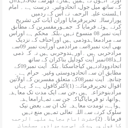
اورنہ انہوں نے ہمیں ہمارے گھرسے نکالا،لہذاان
کے ساتھ میل جول، اتحادوغیرہ درست ہے ۔ امام
اہلسنت
علیہ الرحمۃ
نے اس کے ردمیں
پورارسالہ تحریرفرمایا اوران آیات کی تشریح
کرتے ہوئے فرمایا کہ جمہورمفسرین کے مطابق
آیت نمبر 08 منسوخ نہیں ،بلکہ محکم ہے اوراس
سے مرادمعاہدوذمی ہیں اوراحناف کے نزدیک
بھی آیت نمبر8سے مرادذمی اورآیت نمبر 09سے
مرادحربی ہیں ۔اورہندوحربی ہیں نہ کہ ذمی
لہذا08نمبر آیت کودلیل بناکران کے ساتھ
اتحادوودادنہیں کیاجاسکتا۔بلکہ آیت نمبر09کے
مطابق ان سے اتحادودوستی وغیرہ حرام ہے ۔
چنانچہ آیت نمبر08کے متعلق مفسرین کے اولاًتین
اقوال تحریرفرمائے: (1)اکثرکاقول ہے کہ یہاں
مرادبنوخزاعہ ہیں ،جن سے ایک مدت تک معاہدہ
ہواتھا، تو فرمایاگیاکہ جن سے تمہارامعاہدہ
ہواہے، تومدت معاہدہ تک ان سے بعض نیک
سلوک کرنے سے
اللہ
تعالی تمہیں منع نہیں
فرماتا۔ (2)حضرت امام مجاہد
علیہ الرحمۃ
کا قول یہ ہے کہ اس سے مرادوہ مسلمان