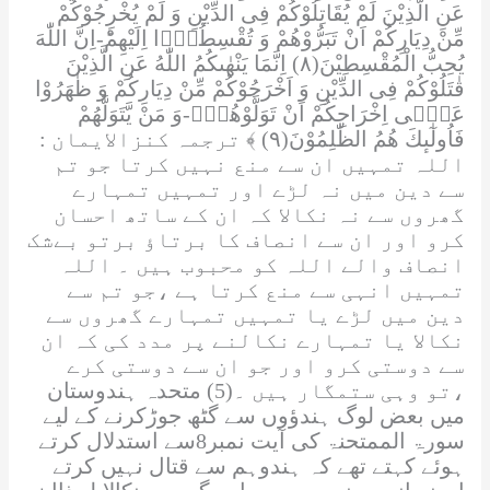
عَنِ الَّذِیْنَ لَمْ یُقَاتِلُوْكُمْ فِی الدِّیْنِ وَ لَمْ یُخْرِجُوْكُمْ
مِّنْ دِیَارِكُمْ اَنْ تَبَرُّوْهُمْ وَ تُقْسِطُوْۤا اِلَیْهِمْؕ-اِنَّ اللّٰهَ
یُحِبُّ الْمُقْسِطِیْنَ(۸) اِنَّمَا یَنْهٰىكُمُ اللّٰهُ عَنِ الَّذِیْنَ
قٰتَلُوْكُمْ فِی الدِّیْنِ وَ اَخْرَجُوْكُمْ مِّنْ دِیَارِكُمْ وَ ظٰهَرُوْا
عَلٰۤى اِخْرَاجِكُمْ اَنْ تَوَلَّوْهُمْۚ-وَ مَنْ یَّتَوَلَّهُمْ
فَاُولٰٓىٕكَ هُمُ الظّٰلِمُوْنَ(۹) ﴾
ترجمہ کنزالایمان
:
اللہ
تمہیں ان سے منع نہیں کرتا جو تم
سے دین میں نہ لڑے اور تمہیں تمہارے
گھروں سے نہ نکالا کہ ان کے ساتھ احسان
کرو اور ان سے انصاف کا برتاؤ برتو بےشک
انصاف والے
اللہ
کو محبوب ہیں ۔
اللہ
تمہیں انہی سے منع کرتا ہے ،جو تم سے
دین میں لڑے یا تمہیں تمہارے گھروں سے
نکالا یا تمہارے نکالنے پر مدد کی کہ ان
سے دوستی کرو اور جو ان سے دوستی کرے
،تو وہی ستمگار ہیں ۔(5) متحدہ ہندوستان
میں بعض لوگ ہندؤوں سے گٹھ جوڑکرنے کے لیے
سورۃ الممتحنۃ
کی آیت نمبر8سے استدلال کرتے
ہوئے کہتے تھے کہ ہندوہم سے قتال نہیں کرتے