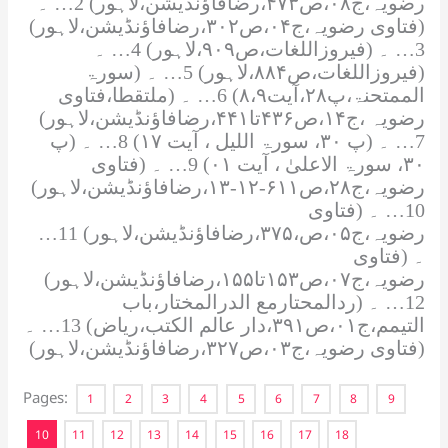
رضویہ،ج۰۸،ص۴۷۳،رضافاؤنڈیشن،لاہور) 2… ۔
(فتاوی رضویہ،ج۰۴،ص۳۰۲،رضافاؤنڈیشن،لاہور)
3… ۔ (فیروزاللغات،ص۹۰۹،لاہور) 4… ۔
(فیروزاللغات،ص۸۸۴،لاہور) 5… ۔ (سورۃ
الممتحنۃ،پ۲۸،آیت۸،۹) 6… ۔ (ملتقطا،فتاوی
رضویہ ،ج۱۴،ص۴۳۶تا۴۴۱،رضافاؤنڈیشن،لاہور)
7… ۔ (پ ۳۰، سورۃ اللیل ، آیت ۱۷) 8… ۔ (پ
۳۰، سورۃ الاعلیٰ ، آیت ۰۱) 9… ۔ (فتاوی
رضویہ،ج۲۸،ص۶۱۱-۱۲-۱۳،رضافاؤنڈیشن،لاہور)
10… ۔ (فتاوی
رضویہ،ج۰۵،ص،۳۷۵،رضافاؤنڈیشن،لاہور) 11…
۔ (فتاوی
رضویہ،ج۰۷،ص۱۵۳تا۱۵۵،رضافاؤنڈیشن،لاہور)
12… ۔ (ردالمحتارمع الدرالمختار،باب
التیمم،ج۰۱،ص۳۹۱،دار عالم الکتب،ریاض) 13… ۔
(فتاوی رضویہ،ج۰۳،ص۳۲۷،رضافاؤنڈیشن،لاہور)
Pages:
1
2
3
4
5
6
7
8
9
10
11
12
13
14
15
16
17
18