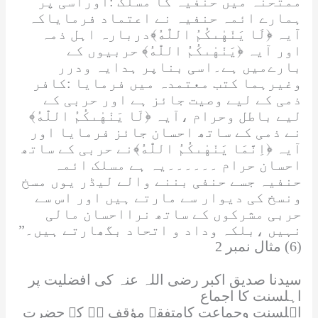
ممتحنہ
میں حنفیہ کا مسلک :اوراسی پر
ہمارے ائمہ حنفیہ نے اعتماد فرمایاکہ
آیہ
﴿لَا یَنْهٰىكُمُ اللّٰهُ﴾
دربارہ اہل ذمہ
اور آیہ
﴿یَنْهٰىكُمُ اللّٰهُ﴾
حربیوں کے
بارےمیں ہے۔اسی بناپر ہدایہ ودرر
وغیرہما کتب معتمدہ میں فرمایا :کافر
ذمی کے لیے وصیت جائز ہے اور حربی کے
لیے باطل وحرام ،آیہ
﴿لَا یَنْهٰىكُمُ اللّٰهُ﴾
نے ذمی کے ساتھ احسان جائز فرمایا اور
آیہ
﴿اِنَّمَا یَنْهٰىكُمُ اللّٰهُ﴾
نے حربی کے ساتھ
احسان حرام ۔۔۔۔۔۔یہ ہے مسلک ائمہ
حنفیہ جسے حنفی بننے والے لیڈر یوں مسخ
ونسخ کی دیوار سے مارتے ہیں اور اس سے
حربی مشرکوں کے ساتھ نرااحسان مالی
نہیں ،بلکہ وداد و اتحاد بگھارتے ہیں۔”
(6) مثال نمبر 2
سیدنا صدیق اکبر رضی اللہ عنہ کی افضلیت پر
اہلسنت کا اجماع
اہلسنت وجماعت کامتفقہ مؤقف ہے کہ حضرت