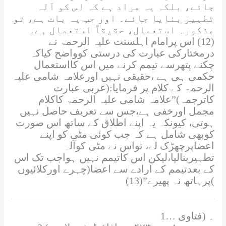
جائے، بلکہ یہ مراد ہے کہ اس کو آلہ
تطہیر بنایا جائے۔ اور جب یہ بات ہے، تو
مذکورہ استعمال، حقیقاً استعمال ہے۔
(12) اس پرامام اہلسنت
علیہ الرحمۃ
نے
درمختارکی عبارت کی درستی کوواضح کیاکہ
چکنے پتھرسے تیمم کرنے میں اس کااستعمال
حکمی ہی ہے ،حقیقی نہیں اورعلامہ شامی
علیہ
الرحمۃ
کے کلام پر فرمایا:(عربی عبارت
کاترجمہ)”علامہ شامی
علیہ الرحمۃ
کاکلام
مجمل اورخفی ہے،جس سے تعریف حاصل نہیں
ہوتی، کیونکہ یہ اپنے اطلاق کے ساتھ اس صورت
کوبھی شامل ہے کہ جب کوئی مٹی کو اپنے
اعضاپرچھڑک لے، تواس نے مٹی کوآلہ
تطہیربنالیا،لیکن اس کاتیمم نہیں ہواجب تک اس
کے بعدتیمم کے ارادے سے اعضا(چہرے اورکلائیوں
)پرہاتھ نہ پھیرے”(13)
1… ۔ (فتاوی