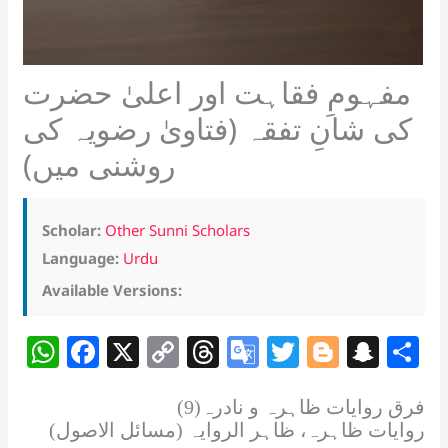
مفہومِ فقاہت اور اعلیٰ حضرت
کی شانِ تفقہ (فتاویٰ رضویہ کی
روشنی میں)
Scholar:
Other Sunni Scholars
Language:
Urdu
Available Versions:
W
F
X
C
T
G
T
Bl
S
S
h
a
o
h
o
w
o
n
h
at
c
p
re
o
itt
g
a
a
(9)فرق روایات ظاہرہ و نادرہ
روایات ظاہرہ، ظاہر الروایہ (مسائل الاصول)
s
e
y
a
gl
er
g
p
e