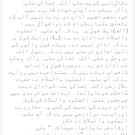
مثال:نبی کریم
صلی اللہ تعالی علیہ
وآلہ وسلم
نے اپنی حیات ظاہری میں
خودبنفس نفیس اذان دی ہے یانہیں ؟اس کے
متعلق علمائےکرام کے دواقوال ہیں :
(الف)ایک قول یہ ہے کہ آپ
علیہ الصلوۃ
والسلام
نے اذان دی ہے۔(ب)اورایک قول یہ
ہے کہ اذان نہیں دی۔ پہلے قول والوں کی
دلیل :جامع ترمذی میں ہے کہ رسول
اللہ
عزوجل و صلی اللہ تعالی علیہ وآلہ وسلم
نے اذان دی ہے ۔ دوسرے قول والے اس
کاجواب دیتے ہیں کہ مسنداحمدمیں روایت
ہے کہ آپ
علیہ الصلوۃ والسلام
نے حضرت
بلال
رضی اللہ تعالی عنہ
کواذان دینے
کاحکم فرمایاتھا۔ لہذاجامع ترمذی میں
جوحضور
علیہ الصلوۃ والسلام
کی طرف
اذان دینے کی نسبت کی گئی وہ مجازی ہے
اوراس سے مرادبھی یہی ہے کہ آپ
علیہ
الصلوۃ والسلام
نے حکم
ارشادفرمایاتھا۔جیساکہ ”
بنی
الامیرالمدینۃ
“ترجمہ:بادشاہ نے