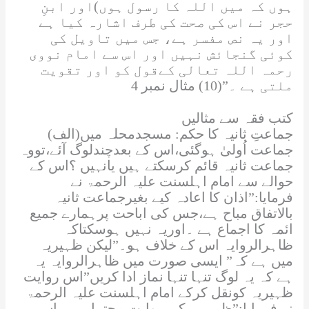
ہوں کہ میں
اللہ
کا رسول ہوں)اور ابنِ
حجر نے اس کی صحت کی طرف اشارہ کیا ہے
اور یہ نص مفسر ہے، جس میں تاویل کی
کوئی گنجائش نہیں اور اس سے امام نووی
رحمہ اللہ تعالی
کےقول کو اور تقویت
ملتی ہے ۔”(10) مثال نمبر 4
کتب فقہ سے مثالیں
(الف)جماعتِ ثانیہ کا حکم: مسجدمحلہ میں
جماعت اُولیٰ ہوگئی،اس کے بعدچندلوگ آئے،تووہ
جماعت ثانیہ قائم کرسکتے ہیں یانہیں ؟اس کے
حوالے سے امام اہلسنت علیہ الرحمۃ نے
فرمایا:”اذان کا اعادہ کیے بغیرجماعت ثانیہ
بالاتفاق مباح ہے،جس کی اباحت پرہمارے جمیع
ائمہ کا اجماع ہے ۔اوریہ نہیں ہوسکتاکہ
ظاہرالروایہ اس کے خلاف ہو۔”لیکن ظہیریہ
میں ہے کہ” ایسی صورت میں ظاہرالروایہ یہ
ہے کہ یہ لوگ تنہا تنہا نماز ادا کریں”اس روایت
ظہیریہ کونقل کرکے امام اہلسنت
علیہ الرحمۃ
نے فرمایا:”ظہیریہ کی روایت محتمل ہے ،اس