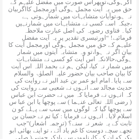
اگرہوگی،توپھراس صورت میں مفضل علیہم کے
حق میں یہ آیت مجمل ہوگی اورمجمل کااگربیان
نہ ہو،توآیات
متشابہات
میں شمارہوتی ہے
،جبکہ اسے کسی نے
متشابہات
میں شمارنہیں
کیا۔ فتاوی رضویہ کی اصل عبارت ملاحظہ
فرمائیے! “اورتیسری تقدیر پر یہ آیت مفضل
علیہم کے حق میں مجمل ہوگی اورمجمل آیت کا
بیان اگر نہ ہوا،تو وہ
متشابہ
آیتوں میں شمار
ہوگی،حالانکہ اس آیت کو کسی نے
متشابہات
میں شمار نہ کیا، لیکن ہم نے بحمد
اللہ
اس آیت
کا بیان صاحب بیان حضور علیہ الصلوٰۃ والسلام
سے پایا۔امام ابو عمر بن عبد البر نے روایت کی
حدیث مجالد سے انہوں نے شعبی سے روایت کی
کہ انہوں نے فرمایا کہ میں نے حضرت ابن عباس
(
رضی اللہ تعالی عنہما
) سے پوچھا یا ابن عبا س
سے پوچھا گیا کہ لوگوں میں سب سے پہلے کو ن
اسلام لایا۔ انہوں نے فرمایا : کیا تم نے حسان بن
ثابت کے یہ شعر نہ سنے؟ (ترجمہ اشعار)”جب
تجھے سچے دوست کا غم یاد آئے ، تو اپنے بھائی ابو
بکر کو ان کے کارناموں سے یادکر جونبی(
صلی