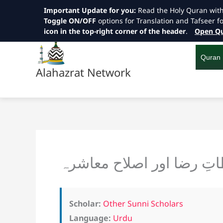
Important Update for you:
Read the Holy Quran wit
Toggle ON/OFF
options for Translation and Tafseer f
icon in the top-right corner of the header
.
Open Qu
Skip
to
content
Quran
Alahazrat Network
تِ رضا اور اصلاح معاشرہ
Scholar:
Other Sunni Scholars
Language:
Urdu