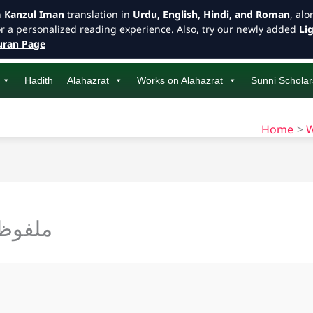
h
Kanzul Iman
translation in
Urdu, English, Hindi, and Roman
, al
or a personalized reading experience. Also, try our newly added
Li
ran Page
Hadith
Alahazrat
Works on Alahazrat
Sunni Scholar
Home
W
ملفوظا