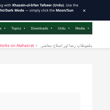
ong with
Khazain-ul-Irfan Tafseer (Urdu)
. Use the
×
ght/Dark Mode
— simply click the
Moon/Sun
s
Topics
Downloads
Urdu
Media
orks on Alahazrat
ملفوظاتِ رضا اور اصلاح معاشرہ