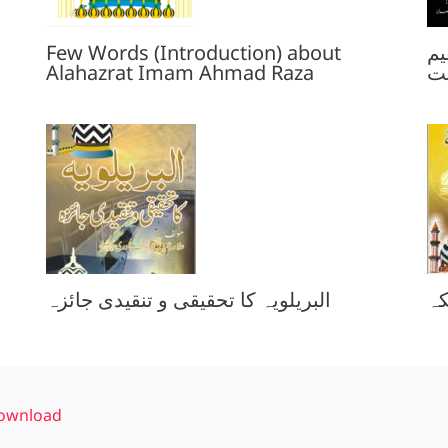
Few Words (Introduction) about
م
Alahazrat Imam Ahmad Raza
ت
کہ
البریلویہ کا تحقیقی و تنقیدی جائزہ
الشيخ عبد القادر الجيلاني الإمام  Download