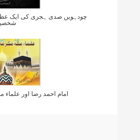
چودہویں صدی ہجری کی ایک عظی
شخصی
امام احمد رضا اور علماء م