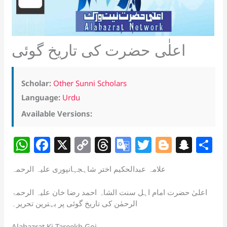
اعلٰی حضرت کی تاریخ گوئی
Scholar:
Other Sunni Scholars
Language:
Urdu
Available Versions:
W
F
X
C
T
G
T
Bl
S
S
h
a
o
h
o
w
o
n
h
علامہ عبدالحکیم اختر شاہجہانپوری علیہ الرحمہ
at
c
p
re
o
itt
g
a
a
s
e
y
a
gl
er
g
p
e
اعلیٰ حضرت امام اہل سنت الشاہ احمد رضا خان علیہ الرحمۃ
الرحمٰن کی تاریخ گوئی پر بہترین تحریر۔
A
b
Li
d
e
er
c
p
o
n
s
Tr
h
Alahazrat Ki Tareekh Goi