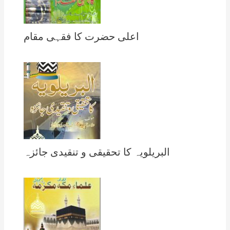
اعلی حضرت کا فقہی مقام
البریلویہ کا تحقیقی و تنقیدی جائزہ