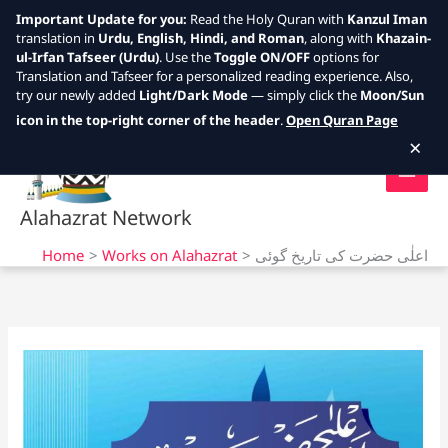
Important Update for you:
Read the Holy Quran with
Kanzul Iman
translation in
Urdu, English, Hindi, and Roman
, along with
Khazain-
ul-Irfan Tafseer (Urdu)
. Use the
Toggle ON/OFF
options for
Translation and Tafseer for a personalized reading experience. Also,
try our newly added
Light/Dark Mode
— simply click the
Moon/Sun
Skip
icon in the top-right corner of the header
.
Open Quran Page
to
×
content
Alahazrat Network
Home
Works on Alahazrat
اعلٰی حضرت کی تاریخ گوئی