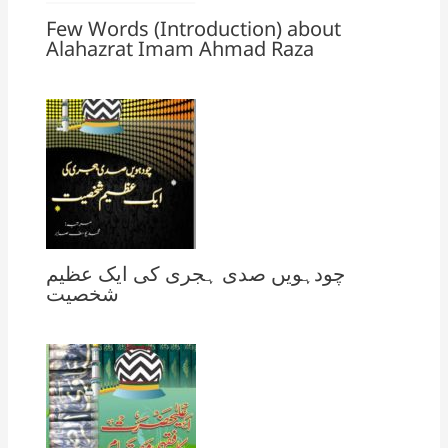
Few Words (Introduction) about
Alahazrat Imam Ahmad Raza
چودہویں صدی ہجری کی ایک عظیم
شخصیت