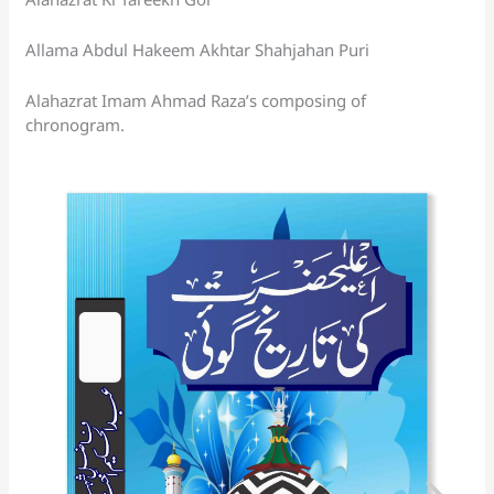
p
o
k
a
at
Allama Abdul Hakeem Akhtar Shahjahan Puri
k
n
sl
Alahazrat Imam Ahmad Raza’s composing of
chronogram.
at
e