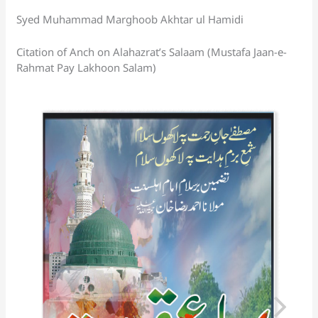
p
o
k
a
at
Syed Muhammad Marghoob Akhtar ul Hamidi
k
n
sl
Citation of Anch on Alahazrat’s Salaam (Mustafa Jaan-e-
Rahmat Pay Lakhoon Salam)
at
e