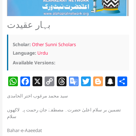
بہار عقیدت
Scholar:
Other Sunni Scholars
Language:
Urdu
Available Versions:
W
F
X
C
T
G
T
Bl
S
S
h
a
o
h
o
w
o
n
h
سید محمد مرغوب اختر الحامدی
at
c
p
re
o
itt
g
a
a
s
e
y
a
gl
er
g
p
e
تضمین بر سلام اعلیٰ حضرت۔ مصطفےٰ جان رحمت پہ لاکھوں
سلام
A
b
Li
d
e
er
c
p
o
n
s
Tr
h
Bahar-e-Aaeedat