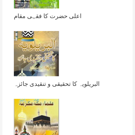
اعلی حضرت کا فقہی مقام
البریلویہ کا تحقیقی و تنقیدی جائزہ