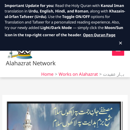
Important Update for you:
Read the Holy Quran with
Kanzul Iman
translation in
Urdu, English, Hindi, and Roman
, along with
Khazain-
ul-Irfan Tafseer (Urdu)
. Use the
Toggle ON/OFF
options for
Translation and Tafseer for a personalized reading experience. Also,
try our newly added
Light/Dark Mode
— simply click the
Moon/Sun
Skip
icon in the top-right corner of the header
.
Open Quran Page
to
×
content
Alahazrat Network
Home
Works on Alahazrat
بہار عقیدت