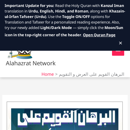
Important Update for you:
Read the Holy Quran with
Kanzul Iman
translation in
Urdu, English, Hindi, and Roman
, along with
Khazain-
ul-Irfan Tafseer (Urdu)
. Use the
Toggle ON/OFF
options for
Translation and Tafseer for a personalized reading experience. Also,
try our newly added
Light/Dark Mode
— simply click the
Moon/Sun
Skip
icon in the top-right corner of the header
.
Open Quran Page
to
×
content
Alahazrat Network
Home
البرھان القویم علی العرض و التقویم