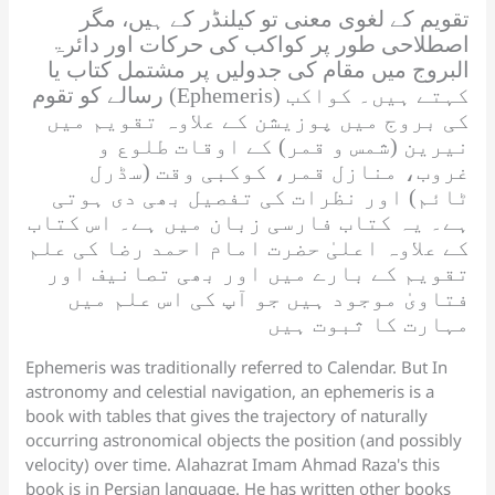
تقویم کے لغوی معنی تو کیلنڈر کے ہیں، مگر
اصطلاحی طور پر کواکب کی حرکات اور دائرۃ
البروج میں مقام کی جدولیں پر مشتمل کتاب یا
رسالے کو تقوم (Ephemeris) کہتے ہیں۔ کواکب
کی بروج میں پوزیشن کے علاوہ تقویم میں
نیرین (شمس و قمر) کے اوقات طلوع و
غروب، منازل قمر، کوکبی وقت (سڈرل
ٹائم) اور نظرات کی تفصیل بھی دی ہوتی
ہے۔ یہ کتاب فارسی زبان میں ہے۔ اس کتاب
کے علاوہ اعلیٰ حضرت امام احمد رضا کی علم
تقویم کے بارے میں اور بھی تصانیف اور
فتاویٰ موجود ہیں جو آپ کی اس علم میں
مہارت کا ثبوت ہیں
Ephemeris was traditionally referred to Calendar. But In
astronomy and celestial navigation, an ephemeris is a
book with tables that gives the trajectory of naturally
occurring astronomical objects the position (and possibly
velocity) over time. Alahazrat Imam Ahmad Raza's this
book is in Persian language. He has written other books