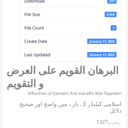
Download
217
p
o
k
a
at
File Size
k
n
6 MB
sl
File Count
1
at
Create Date
January 11, 2022
e
Last Updated
January 11, 2022
البرھان القویم علی العرض
و التقویم
AlBurhan ul Qaveem Alal Aaradhi Wal Taqveem
اسلامی کیلنڈر کے بارے میں واضح اور صحیح
دلائل
1327ہجری