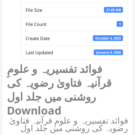
p
o
k
a
at
File Size
k
n
21.65 MB
sl
File Count
1
at
Create Date
October 4, 2025
e
Last Updated
January 4, 2026
فوائد تفسیریہ و علومِ
قرآنیہ فتاویٰ رضویہ کی
روشنی میں جلد اول
Download
فوائد تفسیریہ و علومِ قرآنیہ فتاویٰ
رضویہ کی روشنی میں جلد اول