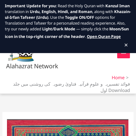
Important Update for you:
Read the Holy Quran with
Kanzul Iman
translation in
Urdu, English, Hindi, and Roman
, along with
Khazain-
ul-Irfan Tafseer (Urdu)
. Use the
Toggle ON/OFF
options for
Translation and Tafseer for a personalized reading experience. Also,
try our newly added
Light/Dark Mode
— simply click the
Moon/Sun
Skip
icon in the top-right corner of the header
.
Open Quran Page
to
×
content
Alahazrat Network
Home
فوائد تفسیریہ و علومِ قرآنیہ فتاویٰ رضویہ کی روشنی میں جلد
اول Download