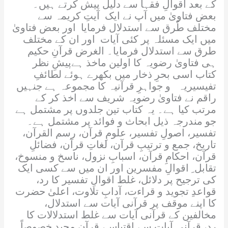
کے بعد اقوالِ فقہا سے دلیل پیش کرتے ہیں۔
بعض فتاویٰ میں آپ نے ایک آیتِ کریمہ سے
مختلف طُرق سے استدلال فرمایا اور بعض فتاویٰ
میں ایک مسئلہ پر کئی آیات اور ان کے مختلف
طرق سے استدلال فرمایا۔ الغرض قرآنِ حکیم
ہی فتاویٰ رضویہ کا اولین ماخذ ہےپیشِ نظر
کتاب اسی بحرِ ذخار میں بکھرے ہوئے لطائفِ
تفیسیریہ و جواہرِ قرآنیہ کا مجموعہ ہے جنہیں
راقم نے فتاویٰ رضویہ شریف سے اخذ کر کے
مرتب کیا ہے۔ یہ کتاب تین جلدوں پر مشتمل ہے
جو مندرجہ ذیل ابحاث و فوائد پر مشتمل ہے۔
تفسیر، اصولِ تفسیر، علومِ قرآن، رسم القرآن،
تاریخ، جمع و ترتیبِ قرآن، لغاتِ قرآن، فضائلِ
قرآن، احکامِ قرآن، اسبابِ نزول، ناسخ و منسوخ،
تقابل ِ اقوالِ مفسرین اور ان میں سے کسی ایک
کی ترجیح پر دلائل، غلط اقوالِ تفسیر کا رد،
قواعدِ تجوید و قراءت، آدابِ تلاوت، اعلیٰ حضرت
کا اپنے موقف پر قرآنی آیات سے استدلال،
مخالفین کے قرآنی آیات سے غلط استدلالات کا
رد، قرآنی آیات سے اقتباس، قرآنِ مجید خصوصاً