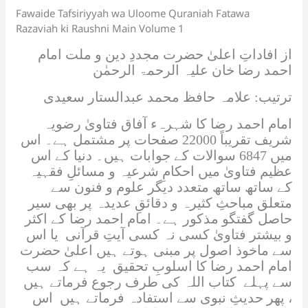
Fawaide Tafsiriyyah wa Uloome Quraniah Fatawa
Razaviah ki Raushni Main Volume 1
از افاداتِ اعلیٰ حضرت مجددِ دین و ملت امام
احمد رضا خان علیہ الرحمۃ الرحمٰن
ترتیب: علامہ حافظ محمد عبدالستار سعیدی
امام احمد رضا کا شہرہء آفاق فتاویٰ رضویہ
شریف تقریباً 22000 صفحات پر مشتمل ہے۔ اس
میں 6847 سوالات کے جوابات ہیں۔ دنیا کے اس
عظیم فتاویٰ میں احکامِ شرعیہ و مسائلِ فقہیہ
کے ساتھ ساتھ متعدد دیگر علوم و فنون سے
متعلق مباحثِ کثیرہ و دقائقِ عدیدہ پر بھی سیر
حاصل گفتگو مذکور ہے۔ امام احمد رضا کے اکثر
و بیشتر فتاویٰ کسی نہ کسی آیتِ قرآنی یا اس
سے ماخوذ اصول پر مبنی ہوتے ہیں اعلیٰ حضرت
امام احمد رضا کا اسلوبِ تحقیق یہ ہے کہ سب
سے پہلے کتاب اللہ کی طرف رجوع فرماتے ہیں
، پھر حدیثِ نبوی سے استفادہ فرماتے ہیں اس