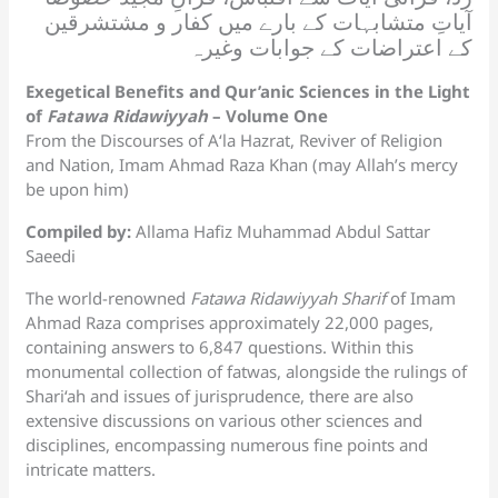
آیاتِ متشابہات کے بارے میں کفار و مشتشرقین
کے اعتراضات کے جوابات وغیرہ
Exegetical Benefits and Qur’anic Sciences in the Light
of
Fatawa Ridawiyyah
– Volume One
From the Discourses of A‘la Hazrat, Reviver of Religion
and Nation, Imam Ahmad Raza Khan (may Allah’s mercy
be upon him)
Compiled by:
Allama Hafiz Muhammad Abdul Sattar
Saeedi
The world-renowned
Fatawa Ridawiyyah Sharif
of Imam
Ahmad Raza comprises approximately 22,000 pages,
containing answers to 6,847 questions. Within this
monumental collection of fatwas, alongside the rulings of
Shari‘ah and issues of jurisprudence, there are also
extensive discussions on various other sciences and
disciplines, encompassing numerous fine points and
intricate matters.