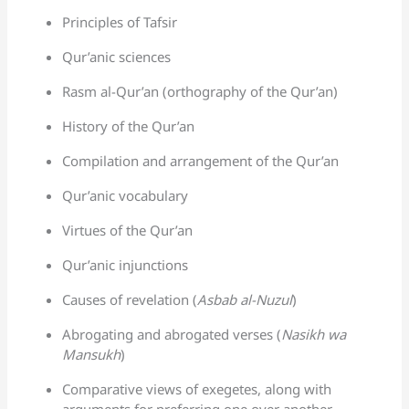
Principles of Tafsir
Qur’anic sciences
Rasm al-Qur’an (orthography of the Qur’an)
History of the Qur’an
Compilation and arrangement of the Qur’an
Qur’anic vocabulary
Virtues of the Qur’an
Qur’anic injunctions
Causes of revelation (
Asbab al-Nuzul
)
Abrogating and abrogated verses (
Nasikh wa
Mansukh
)
Comparative views of exegetes, along with
arguments for preferring one over another