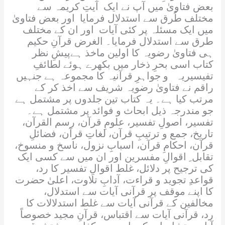
بعض فتاویٰ میں آپ نے ایک آیتِ کریمہ سے
مختلف طُرق سے استدلال فرمایا اور بعض فتاویٰ
میں ایک مسئلہ پر کئی آیات اور ان کے مختلف
طرق سے استدلال فرمایا۔ الغرض قرآنِ حکیم
ہی فتاویٰ رضویہ کا اولین ماخذ ہےپیشِ نظر
کتاب اسی بحرِ ذخار میں بکھرے ہوئے لطائفِ
تفیسیریہ و جواہرِ قرآنیہ کا مجموعہ ہے جنہیں
راقم نے فتاویٰ رضویہ شریف سے اخذ کر کے
مرتب کیا ہے۔ یہ کتاب تین جلدوں پر مشتمل ہے
جو مندرجہ ذیل ابحاث و فوائد پر مشتمل ہے۔
تفسیر، اصولِ تفسیر، علومِ قرآن، رسم القرآن،
تاریخ، جمع و ترتیبِ قرآن، لغاتِ قرآن، فضائلِ
قرآن، احکامِ قرآن، اسبابِ نزول، ناسخ و منسوخ،
تقابل ِ اقوالِ مفسرین اور ان میں سے کسی ایک
کی ترجیح پر دلائل، غلط اقوالِ تفسیر کا رد،
قواعدِ تجوید و قراءت، آدابِ تلاوت، اعلیٰ حضرت
کا اپنے موقف پر قرآنی آیات سے استدلال،
مخالفین کے قرآنی آیات سے غلط استدلالات کا
رد، قرآنی آیات سے اقتباس، قرآنِ مجید خصوصاً