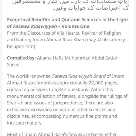
آیاتِ متشابہات کے بارے میں کفار و مشتشرقین
کے اعتراضات کے جوابات وغیرہ
Exegetical Benefits and Qur’anic Sciences in the Light
of
Fatawa Ridawiyyah
– Volume One
From the Discourses of A‘la Hazrat, Reviver of Religion
and Nation, Imam Ahmad Raza Khan (may Allah’s mercy
be upon him)
Compiled by:
Allama Hafiz Muhammad Abdul Sattar
Saeedi
The world-renowned
Fatawa Ridawiyyah Sharif
of Imam
Ahmad Raza comprises approximately 22,000 pages,
containing answers to 6,847 questions. Within this
monumental collection of fatwas, alongside the rulings of
Shari‘ah and issues of jurisprudence, there are also
extensive discussions on various other sciences and
disciplines, encompassing numerous fine points and
intricate matters.
Most of Imam Ahmad Raza’s fatwas are based either