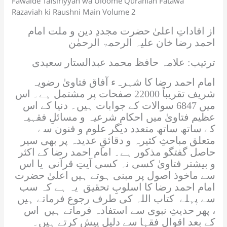
Fawaide Tafsiriyyah wa Uloome Quraniah Fatawa
Razaviah ki Raushni Main Volume 2
از افاداتِ اعلیٰ حضرت مجددِ دین و ملت امام
احمد رضا خان علیہ الرحمۃ الرحمٰن
ترتیب: علامہ حافظ محمد عبدالستار سعیدی
امام احمد رضا کا شہرہء آفاق فتاویٰ رضویہ
شریف تقریباً 22000 صفحات پر مشتمل ہے۔ اس
میں 6847 سوالات کے جوابات ہیں۔ دنیا کے اس
عظیم فتاویٰ میں احکامِ شرعیہ و مسائلِ فقہیہ
کے ساتھ ساتھ متعدد دیگر علوم و فنون سے
متعلق مباحثِ کثیرہ و دقائقِ عدیدہ پر بھی سیر
حاصل گفتگو مذکور ہے۔ امام احمد رضا کے اکثر
و بیشتر فتاویٰ کسی نہ کسی آیتِ قرآنی یا اس
سے ماخوذ اصول پر مبنی ہوتے ہیں اعلیٰ حضرت
امام احمد رضا کا اسلوبِ تحقیق یہ ہے کہ سب
سے پہلے کتاب اللہ کی طرف رجوع فرماتے ہیں
، پھر حدیثِ نبوی سے استفادہ فرماتے ہیں اس
کے بعد اقوالِ فقہا سے دلیل پیش کرتے ہیں۔