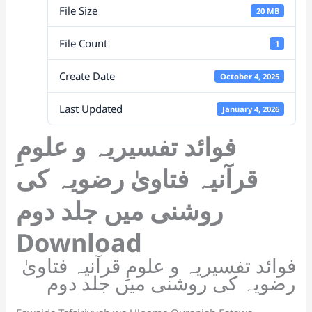
File Size
k
n
20 MB
sl
File Count
1
at
Create Date
October 4, 2025
e
Last Updated
January 4, 2026
فوائد تفسیریہ و علومِ
قرآنیہ فتاویٰ رضویہ کی
روشنی میں جلد دوم
Download
فوائد تفسیریہ و علومِ قرآنیہ فتاویٰ
رضویہ کی روشنی میں جلد دوم