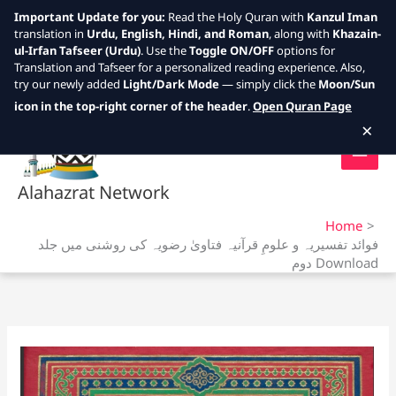
Important Update for you:
Read the Holy Quran with
Kanzul Iman
translation in
Urdu, English, Hindi, and Roman
, along with
Khazain-
ul-Irfan Tafseer (Urdu)
. Use the
Toggle ON/OFF
options for
Translation and Tafseer for a personalized reading experience. Also,
try our newly added
Light/Dark Mode
— simply click the
Moon/Sun
Skip
icon in the top-right corner of the header
.
Open Quran Page
to
×
content
Alahazrat Network
Home
فوائد تفسیریہ و علومِ قرآنیہ فتاویٰ رضویہ کی روشنی میں جلد
دوم Download