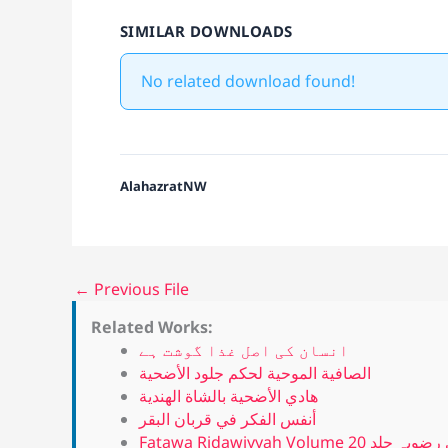
SIMILAR DOWNLOADS
No related download found!
AlahazratNW
←
Previous File
Related Works:
انسان کی اصل غذا گوشت ہے
الصافية الموحية لحكم جلود الأضحية
هادي الأضحية بالشاة الهندية
أنفس الفكر في قربان البقر
Fatawa Ridawiyyah Volume 20 لد