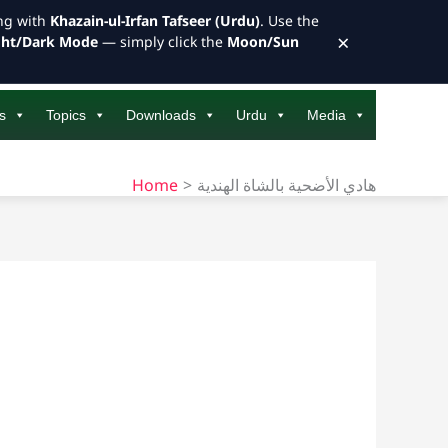
ong with
Khazain-ul-Irfan Tafseer (Urdu)
. Use the
×
ght/Dark Mode
— simply click the
Moon/Sun
s
Topics
Downloads
Urdu
Media
Home
هادي الأضحية بالشاة الهندية