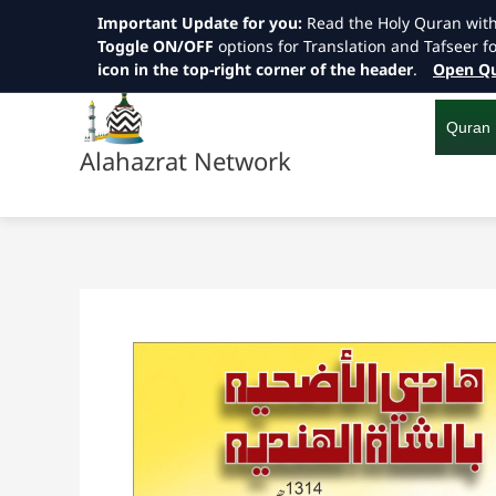
Important Update for you:
Read the Holy Quran wit
Toggle ON/OFF
options for Translation and Tafseer f
icon in the top-right corner of the header
.
Open Qu
Skip
to
content
Quran
Alahazrat Network