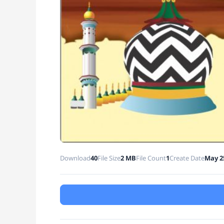
Download
40
File Size
2 MB
File Count
1
Create Date
May 2