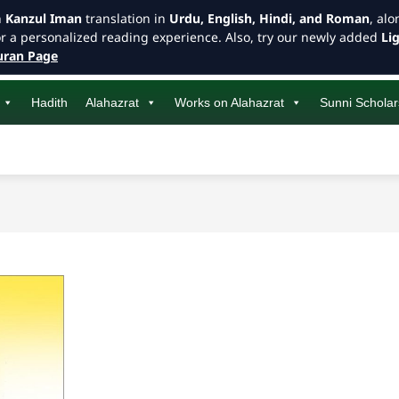
h
Kanzul Iman
translation in
Urdu, English, Hindi, and Roman
, al
or a personalized reading experience. Also, try our newly added
Li
ran Page
Hadith
Alahazrat
Works on Alahazrat
Sunni Scholar