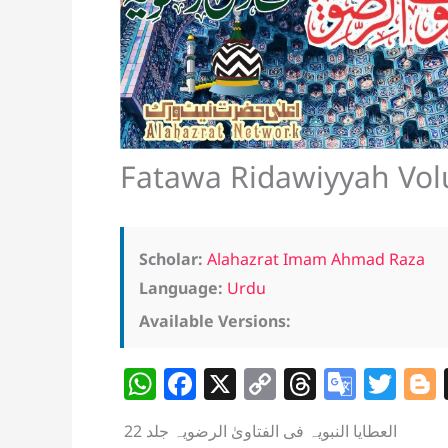
Scholar:
Alahazrat Imam Ahmad Raza
Language:
Urdu
Available Versions:
W
F
X
C
T
G
T
h
a
o
h
o
w
العطایا النبویہ فی الفتاویٰ الرضویہ جلد 22
at
c
p
re
o
itt