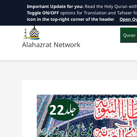
Important Update for you:
Read the Holy Quran wit
Toggle ON/OFF
options for Translation and Tafseer f
icon in the top-right corner of the header
.
Open Qu
Skip
to
content
Quran
Alahazrat Network