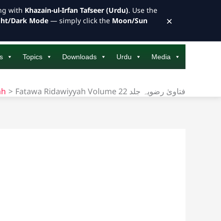
ong with
Khazain-ul-Irfan Tafseer (Urdu)
. Use the
×
ght/Dark Mode
— simply click the
Moon/Sun
s
Topics
Downloads
Urdu
Media
ah
Fatawa Ridawiyyah Volume 22 فتاویٰ رضویہ جلد