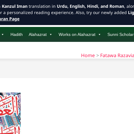
h
Kanzul Iman
translation in
Urdu, English, Hindi, and Roman
, al
or a personalized reading experience. Also, try our newly added
Li
ran Page
Hadith
Alahazrat
Works on Alahazrat
Sunni Scholar
Home
Fatawa Razavi