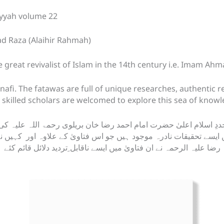
g
p
e
iyyah volume 22
er
c
d Raza (Alaihir Rahmah)
h
at
he great revivalist of Islam in the 14th century i.e. Imam A
nafi. The fatawas are full of unique researches, authentic r
 skilled scholars are welcomed to explore this sea of know
ِ اسلام اعلیٰ حضرت امام احمد رضا خان بریلوی رحمۃ اللہ علیہ ک
 میں ایسے تحقیقات نادرہ موجود ہیں جو اس فتاویٰ کے علاوہ اور کہیں
رضا علیہ الرحمہ نے ان فتاویٰ میں ایسے ناقابل ِتردید دلائل قائم کئ