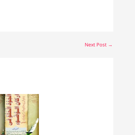
Next Post
→