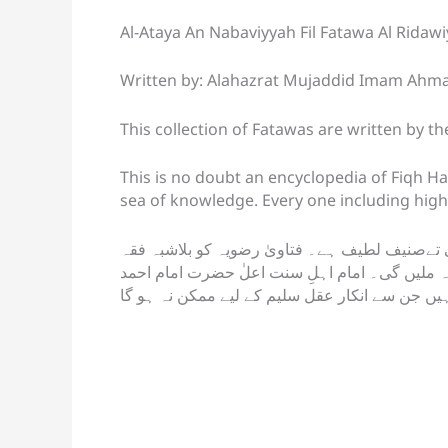
s
e
y
a
gl
er
Al-Ataya An Nabaviyyah Fil Fatawa Al Ridaw
A
b
Li
d
e
Written by: Alahazrat Mujaddid Imam Ahma
p
o
n
s
Tr
p
o
k
a
This collection of Fatawas are written by t
k
n
This is no doubt an encyclopedia of Fiqh Ha
sl
sea of knowledge. Every one including high
at
e
ی تےصنیف لطیف ہے۔ فتاویٰ رضویہ کو بلاشبہ فقہ
 نہ ملیں گی۔ امام اہلِ سنت اعلٰ حضرت امام احمد
ے ہیں جن سے انکار عقل سلیم کے لیے ممکن نہ ہو گا