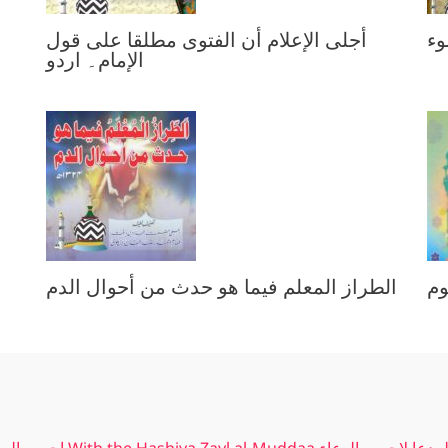
وء
أجلى الإعلام أن الفتوى مطلقا على قول
الإمام۔ اردو
وم
الطراز المعلم فيما هو حدث من أحوال الدم
Ahsanal-Wia li-Adab al-Dua احسن الوعاء لاداب الدعاء With the Hashiya Zayl al-Muddaa ء