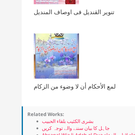
تنویر القندیل فی اوصاف المندیل
لمع الأحكام أن لا وضوء من الزكام
Related Works:
بشرى الكئيب بلقاء الحبيب
جاہل کا بیان سننے والے توجہ کریں