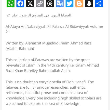
W
F
X
C
T
G
T
Bl
S
S
h
a
o
h
o
w
o
n
h
العطایا النبویہ فی الفتاویٰ الرضویہ جلد 21
at
c
p
re
o
itt
g
a
a
s
e
y
a
gl
er
g
p
e
Al-Ataya An Nabaviyyah Fil Fatawa Al Ridawiyyah volume
21
A
b
Li
d
e
er
c
p
o
n
s
Tr
h
Written by: Alahazrat Mujaddid Imam Ahmad Raza
p
o
k
a
at
(Alaihir Rahmah)
k
n
This collection of Fatawas are written by the great
sl
revivalist of Islam in the 14th century i.e. Imam Ahmad
Raza Khan Bareilvy Rahmatullah Alaih.
at
e
This is no doubt an encyclopedia of Fiqh Hanafi. The
fatawas are full of unique researches, authentic
references, beautiful prose and contains a sea of
knowledge. Every one including high skilled scholars are
welcomed to explore this sea of knowledge