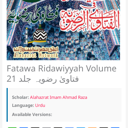
Fatawa Ridawiyyah Volume
21 فتاویٰ رضویہ جلد
Scholar:
Alahazrat Imam Ahmad Raza
Language:
Urdu
Available Versions: