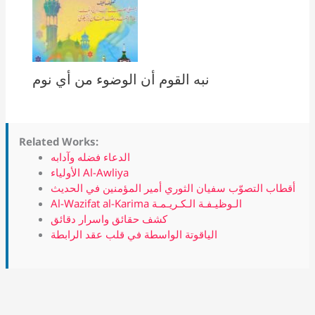
نبه القوم أن الوضوء من أي نوم
Related Works:
الدعاء فضله وآدابه
الأولياء Al-Awliya
أقطاب التصوّب سفيان الثوري أمير المؤمنين في الحديث
Al-Wazifat al-Karima الـوظيـفـة الـكـريـمـة
كشف حقائق واسرار دقائق
الياقوتة الواسطة في قلب عقد الرابطة