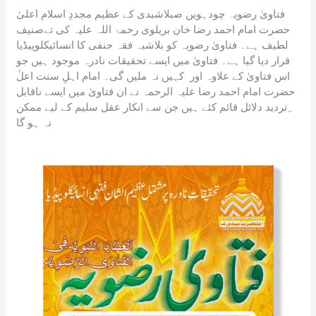
فتاویٰ رضویہ چودہویں صبلاشبدی کے عظیم مجددِ اسلام اعلیٰ
حضرت امام احمد رضا خان بریلوی رحمۃ اللہ علیہ کی تےصنیف
لطیف ہے۔ فتاویٰ رضویہ کو بلاشبہ فقہ حنفی کا انسائیکلوپیڈیا
قرار دیا گیا ہے۔ فتاویٰ میں ایسے تحقیقات نادرہ موجود ہیں جو
اس فتاویٰ کے علاوہ اور کہیں نہ ملیں گی۔ امام اہلِ سنت اعلٰ
حضرت امام احمد رضا علیہ الرحمہ نے ان فتاویٰ میں ایسے ناقابل
ِتردید دلائل قائم کئے ہیں جن سے انکار عقل سلیم کے لیے ممکن
نہ ہو گا