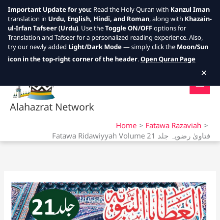
Important Update for you:
Read the Holy Quran with
Kanzul Iman
translation in
Urdu, English, Hindi, and Roman
, along with
Khazain-
ul-Irfan Tafseer (Urdu)
. Use the
Toggle ON/OFF
options for
Translation and Tafseer for a personalized reading experience. Also,
try our newly added
Light/Dark Mode
— simply click the
Moon/Sun
Skip
icon in the top-right corner of the header
.
Open Quran Page
to
×
content
Alahazrat Network
Home
Fatawa Razaviah
Fatawa Ridawiyyah Volume 21 فتاویٰ رضویہ جلد