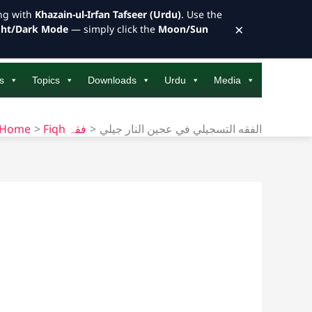
ong with
Khazain-ul-Irfan Tafseer (Urdu)
. Use the
×
ght/Dark Mode
— simply click the
Moon/Sun
s
Topics
Downloads
Urdu
Media
Home
Fiqh فقہ
الفقه التسجيلي في عجين النار جيلي