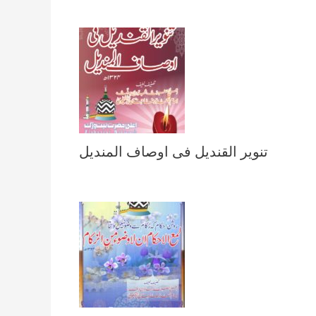
تنویر القندیل فی اوصاف المندیل