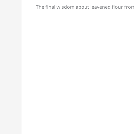
at
The final wisdom about leavened flour from
e