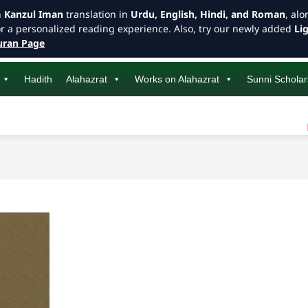
h
Kanzul Iman
translation in
Urdu, English, Hindi, and Roman
, al
or a personalized reading experience. Also, try our newly added
Li
ran Page
Hadith
Alahazrat
Works on Alahazrat
Sunni Scholar