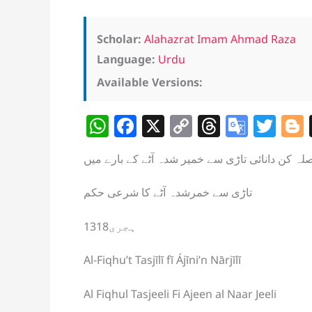
Scholar:
Alahazrat Imam Ahmad Raza
Language:
Urdu
Available Versions:
W
F
X
C
T
G
T
h
a
o
h
o
w
لہ کن دانائی تاڑی سے خمیر شدہ آٹے کے بارے میں
at
c
p
re
o
itt
s
e
y
a
gl
er
تاڑی سے خمرشدہ آٹے کا شرعی حکم
A
b
Li
d
e
1318ہجری
p
o
n
s
Tr
p
o
k
a
Al-Fiqhu’t Tasjīlī fī Ájīni’n Nārjīlī
k
n
Al Fiqhul Tasjeeli Fi Ajeen al Naar Jeeli
sl