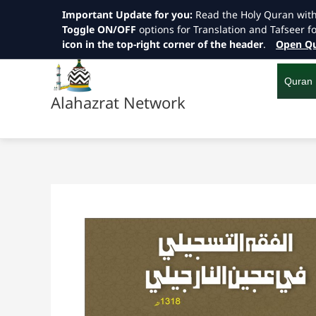
Important Update for you:
Read the Holy Quran wit
Toggle ON/OFF
options for Translation and Tafseer f
icon in the top-right corner of the header
.
Open Qu
Skip
to
content
Quran
Alahazrat Network