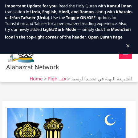
Important Update for you:
Read the Holy Quran with
Kanzul Iman
translation in
Urdu, English, Hindi, and Roman
, along with
Khazain-
ul-Irfan Tafseer (Urdu)
. Use the
Toggle ON/OFF
options for
Translation and Tafseer for a personalized reading experience. Also,
try our newly added
Light/Dark Mode
— simply click the
Moon/Sun
Skip
icon in the top-right corner of the header
.
Open Quran Page
to
×
content
Alahazrat Network
Home
Fiqh فقہ
الشريعة البهية في تحديد الوصية