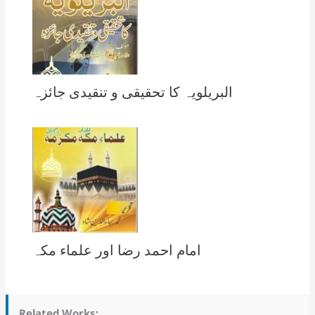
البریلویہ کا تحقیقی و تنقیدی جائزہ
امام احمد رضا اور علماء مکہ
Related Works: