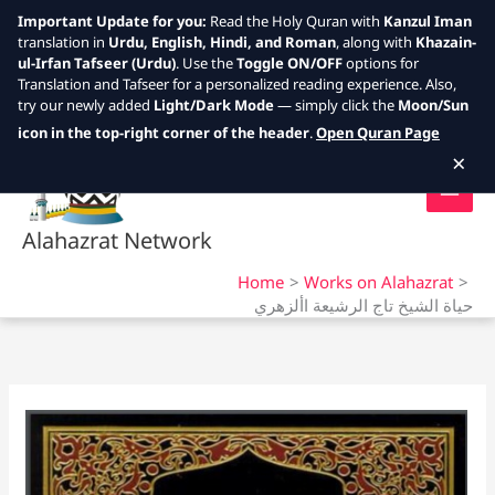
Important Update for you:
Read the Holy Quran with
Kanzul Iman
translation in
Urdu, English, Hindi, and Roman
, along with
Khazain-
ul-Irfan Tafseer (Urdu)
. Use the
Toggle ON/OFF
options for
Translation and Tafseer for a personalized reading experience. Also,
try our newly added
Light/Dark Mode
— simply click the
Moon/Sun
Skip
icon in the top-right corner of the header
.
Open Quran Page
to
×
content
Alahazrat Network
Home
Works on Alahazrat
حياة الشيخ تاج الرشيعة األزهري