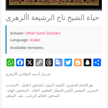
حياة الشيخ تاج الرشيعة األزهري
Scholar:
Other Sunni Scholars
Language:
Arabic
Available Versions:
W
F
X
C
T
G
T
Bl
S
S
h
a
o
h
o
w
o
n
h
شـرياز أحـمد النظامي األزهري
at
c
p
re
o
itt
g
a
a
s
e
y
a
gl
er
g
p
e
هو اإلمام العبقري، الفقيه النبيل، املحقق اجلليل ، االمحدث
النحرير، المفسر الکبیر،المفکر العظیم، العلامۃ المحقق، الھامۃ
A
b
Li
d
e
er
c
المدقق، العالم الربانی، بقیۃ السلف
p
o
n
s
Tr
h