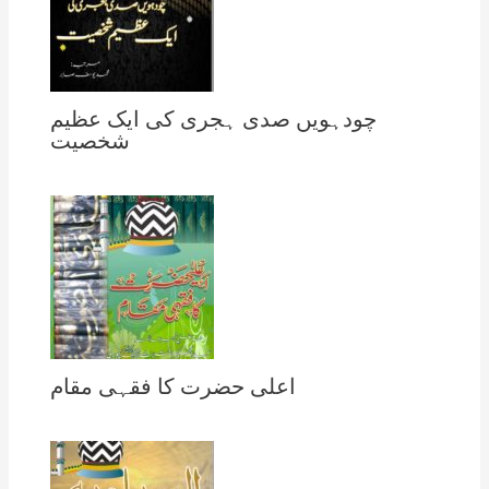
چودہویں صدی ہجری کی ایک عظیم
شخصیت
اعلی حضرت کا فقہی مقام