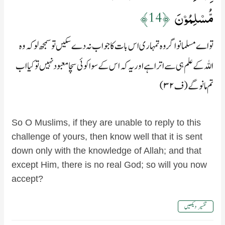
مُّسۡلِمُوۡنَ‏
﴿14﴾
تو اے مسلمانو اگر وہ تمہاری اس بات کا جواب نہ دے سکیں تو سمجھ لو کہ وہ
اللہ کے علم ہی سے اترا ہے اور یہ کہ اس کے سوا کوئی سچا معبود نہیں تو کیا اب
تم مانو گے (ف۳۲)
So O Muslims, if they are unable to reply to this
challenge of yours, then know well that it is sent
down only with the knowledge of Allah; and that
except Him, there is no real God; so will you now
accept?
تفسیر دیکھیں