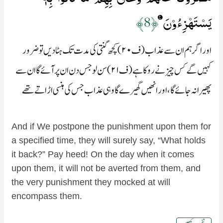
يَسۡتَهۡزِءُوۡنَ‏
﴿8﴾
اور اگر ہم ان سے عذاب (ف۲۰) کچھ گنتی کی مدت تک ہٹادیں تو ضرور
کہیں گے کس چیز نے روکا ہے (ف۲۱) سن لو جس دن ان پر آئے گا ان سے
پھیرا نہ جائے گا، اور انھیں گھیرے گا وہی عذاب جس کی ہنسی اڑاتے تھے
And if We postpone the punishment upon them for
a specified time, they will surely say, “What holds
it back?” Pay heed! On the day when it comes
upon them, it will not be averted from them, and
the very punishment they mocked at will
encompass them.