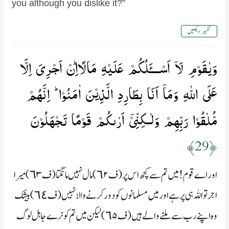
you although you dislike it?”
تفسیر دیکھیں
وَيٰقَوۡمِ لَاۤ اَسۡـــَٔلُكُمۡ عَلَيۡهِ مَالًا ؕاِنۡ اَجۡرِىَ اِلَّا
عَلَى اللّٰهِ​ وَمَاۤ اَنَا بِطَارِدِ الَّذِيۡنَ اٰمَنُوۡا​ ؕ اِنَّهُمۡ
مُّلٰقُوۡا رَبِّهِمۡ وَلٰـكِنِّىۡۤ اَرٰٮكُمۡ قَوۡمًا تَجۡهَلُوۡنَ‏
﴿29﴾
اور اے قوم! میں تم سے کچھ اس پر (ف٦۲) مال نہیں مانگتا (ف٦۳) میرا
اجر تو اللہ ہی پر ہے اور میں مسلمانوں کو دور کرنے والا نہیں (ف٦٤) بیشک
وہ اپنے رب سے ملنے والے ہیں (ف٦۵) لیکن میں تم کو نرے جاہل لوگ