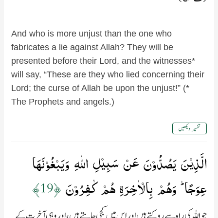
And who is more unjust than the one who
fabricates a lie against Allah? They will be
presented before their Lord, and the witnesses*
will say, “These are they who lied concerning their
Lord; the curse of Allah be upon the unjust!” (*
The Prophets and angels.)
تفسیر دیکھیں
الَّذِيۡنَ يَصُدُّوۡنَ عَنۡ سَبِيۡلِ اللّٰهِ وَيَبۡغُوۡنَهَا
عِوَجًا ؕ وَهُمۡ بِالۡاٰخِرَةِ هُمۡ كٰفِرُوۡنَ‏
﴿19﴾
جو اللہ کی راہ سے روکتے ہیں اور اس میں کجی چاہتے ہیں، اور وہی آخرت کے