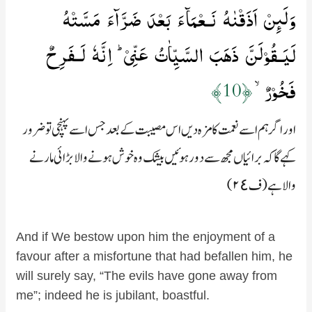
وَلَٮِٕنۡ اَذَقۡنٰهُ نَـعۡمَآءَ بَعۡدَ ضَرَّآءَ مَسَّتۡهُ
لَيَـقُوۡلَنَّ ذَهَبَ السَّيِّاٰتُ عَنِّىۡ​ ؕ اِنَّهٗ لَـفَرِحٌ
فَخُوۡرٌۙ‏
﴿10﴾
اور اگر ہم اسے نعمت کا مزہ دیں اس مصیبت کے بعد جس اسے پہنچی تو ضرور
کہے گا کہ برائیاں مجھ سے دور ہوئیں بیشک وہ خوش ہونے والا بڑائی مارنے
والا ہے (ف۲٤)
And if We bestow upon him the enjoyment of a
favour after a misfortune that had befallen him, he
will surely say, “The evils have gone away from
me”; indeed he is jubilant, boastful.