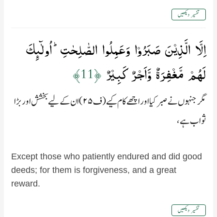
تفسیر دیکھیں
اِلَّا الَّذِيۡنَ صَبَرُوۡا وَعَمِلُوا الصّٰلِحٰتِؕ اُولٰٓٮِٕكَ
لَهُمۡ مَّغۡفِرَةٌ وَّاَجۡرٌ كَبِيۡرٌ‏
﴿11﴾
مگر جنہوں نے صبر کیا اور اچھے کام کیے (ف۲۵) ان کے لیے بخشش اور بڑا
ثواب ہے،
Except those who patiently endured and did good
deeds; for them is forgiveness, and a great
reward.
تفسیر دیکھیں