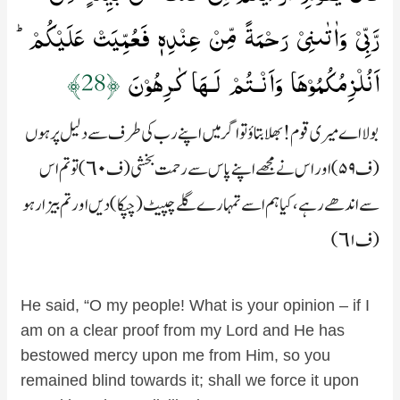
رَّبِّىۡ وَاٰتٰٮنِىۡ رَحۡمَةً مِّنۡ عِنۡدِهٖ فَعُمِّيَتۡ عَلَيۡكُمۡؕ
اَنُلۡزِمُكُمُوۡهَا وَاَنۡـتُمۡ لَـهَا كٰرِهُوۡنَ‏
﴿28﴾
بولا اے میری قوم! بھلا بتاؤ تو اگر میں اپنے رب کی طرف سے دلیل پر ہوں
(ف۵۹) اور اس نے مجھے اپنے پاس سے رحمت بخشی (ف٦۰) تو تم اس
سے اندھے رہے، کیا ہم اسے تمہارے گلے چپیٹ (چپکا) دیں اور تم بیزار ہو
(ف٦۱)
He said, “O my people! What is your opinion – if I
am on a clear proof from my Lord and He has
bestowed mercy upon me from Him, so you
remained blind towards it; shall we force it upon