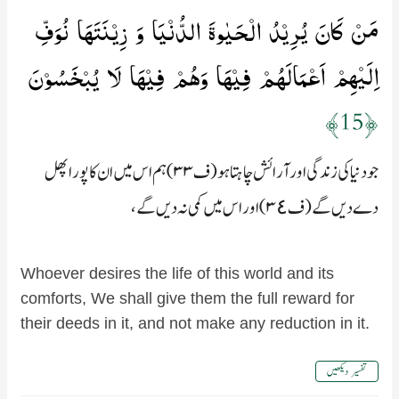
مَنۡ كَانَ يُرِيۡدُ الۡحَيٰوةَ الدُّنۡيَا وَ زِيۡنَتَهَا نُوَفِّ
اِلَيۡهِمۡ اَعۡمَالَهُمۡ فِيۡهَا وَهُمۡ فِيۡهَا لَا يُبۡخَسُوۡنَ‏
﴿15﴾
جو دنیا کی زندگی اور آرائش چاہتا ہو (ف۳۳) ہم اس میں ان کا پورا پھل
دے دیں گے (ف۳٤) اور اس میں کمی نہ دیں گے،
Whoever desires the life of this world and its
comforts, We shall give them the full reward for
their deeds in it, and not make any reduction in it.
تفسیر دیکھیں