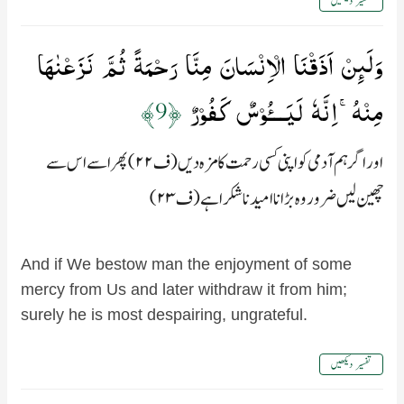
تفسیر دیکھیں
وَلَٮِٕنۡ اَذَقۡنَا الۡاِنۡسَانَ مِنَّا رَحۡمَةً ثُمَّ نَزَعۡنٰهَا
مِنۡهُ​ۚ اِنَّهٗ لَيَـــُٔوۡسٌ كَفُوۡرٌ‏
﴿9﴾
اور اگر ہم آدمی کو اپنی کسی رحمت کا مزہ دیں (ف۲۲) پھر اسے اس سے
چھین لیں ضرور وہ بڑا ناامید ناشکرا ہے (ف۲۳)
And if We bestow man the enjoyment of some
mercy from Us and later withdraw it from him;
surely he is most despairing, ungrateful.
تفسیر دیکھیں