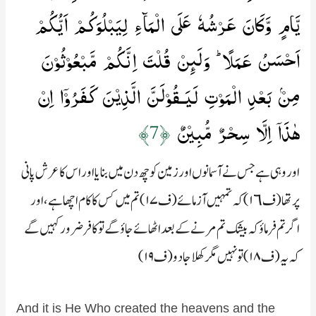
يَّامٍ وَّكَانَ عَرۡشُهٗ عَلَى الۡمَآءِ لِيَبۡلُوَكُمۡ اَيُّكُمۡ
اَحۡسَنُ عَمَلًا ؕ وَلَٮِٕنۡ قُلۡتَ اِنَّكُمۡ مَّبۡعُوۡثُوۡنَ
مِنۡۢ بَعۡدِ الۡمَوۡتِ لَيَـقُوۡلَنَّ الَّذِيۡنَ كَفَرُوۡۤا اِنۡ
هٰذَاۤ اِلَّا سِحۡرٌ مُّبِيۡنٌ‏
﴿7﴾
اور وہی ہے جس نے آسمانوں اور زمین کو چھ دن میں بنایا اور اس کا عرش پانی
پر تھا (ف۱٦) کہ تمہیں آزمائے (ف۱۷) تم میں کس کا کام اچھا ہے، اور
اگر تم فرماؤ کہ بیشک تم مرنے کے بعد اٹھائے جاؤ گے تو کافر ضرور کہیں گے
کہ یہ (ف۱۸) تو نہیں مگر کھلا جادو (ف۱۹)
And it is He Who created the heavens and the