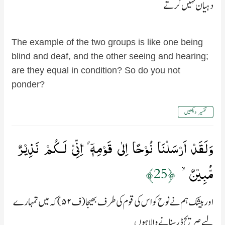
دہيان نہيں کرتے
The example of the two groups is like one being
blind and deaf, and the other seeing and hearing;
are they equal in condition? So do you not
ponder?
تفسیر دیکھیں
وَلَقَدۡ اَرۡسَلۡنَا نُوۡحًا اِلٰى قَوۡمِهٖۤ اِنِّىۡ لَـكُمۡ نَذِيۡرٌ
مُّبِيۡنٌۙ‏
﴿25﴾
اور بیشک ہم نے نوح کو اس کی قوم کی طرف بھيجا (ف۵۲) کہ میں تمہارے
لیے صریح ڈر سنانے والا ہوں