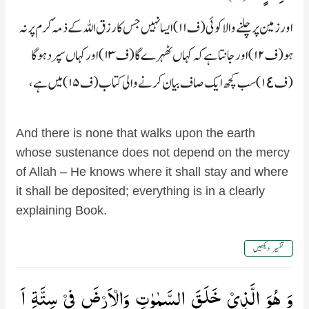
اور زمین پر چلنے والا کوئی (ف۱۱) ایسا نہیں جس کا رزق اللہ کے ذمہٴ کرم پر نہ
ہو (ف۱۲) اور جانتا ہے کہ کہاں ٹھہرے گا (ف۱۳) اور کہاں سپرد ہوگا
(ف۱٤) سب کچھ ایک صاف بیان کرنے والی کتاب (ف۱۵) میں ہے،
And there is none that walks upon the earth
whose sustenance does not depend on the mercy
of Allah – He knows where it shall stay and where
it shall be deposited; everything is in a clearly
explaining Book.
تفسیر دیکھیں
وَ هُوَ الَّذِىۡ خَلَقَ السَّمٰوٰتِ وَالۡاَرۡضَ فِىۡ سِتَّةِ اَ