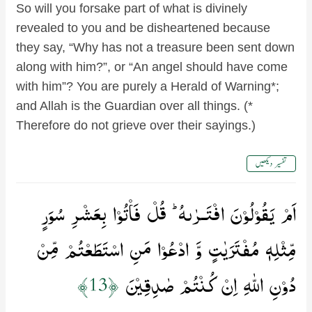
So will you forsake part of what is divinely
revealed to you and be disheartened because
they say, “Why has not a treasure been sent down
along with him?”, or “An angel should have come
with him”? You are purely a Herald of Warning*;
and Allah is the Guardian over all things. (*
Therefore do not grieve over their sayings.)
تفسیر دیکھیں
اَمۡ يَقُوۡلُوۡنَ افۡتَـرٰٮهُ​ ؕ قُلۡ فَاۡتُوۡا بِعَشۡرِ سُوَرٍ
مِّثۡلِهٖ مُفۡتَرَيٰتٍ وَّ ادۡعُوۡا مَنِ اسۡتَطَعۡتُمۡ مِّنۡ
دُوۡنِ اللّٰهِ اِنۡ كُنۡتُمۡ صٰدِقِيۡنَ‏
﴿13﴾