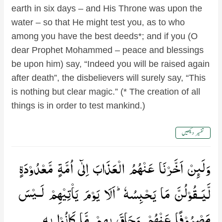
earth in six days – and His Throne was upon the
water – so that He might test you, as to who
among you have the best deeds*; and if you (O
dear Prophet Mohammed – peace and blessings
be upon him) say, “Indeed you will be raised again
after death”, the disbelievers will surely say, “This
is nothing but clear magic.” (* The creation of all
things is in order to test mankind.)
تفسیر دیکھیں
وَلَٮِٕنۡ اَخَّرۡنَا عَنۡهُمُ الۡعَذَابَ اِلٰٓى اُمَّةٍ مَّعۡدُوۡدَةٍ
لَّيَـقُوۡلُنَّ مَا يَحۡبِسُهٗؕ اَلَا يَوۡمَ يَاۡتِيۡهِمۡ لَـيۡسَ
مَصۡرُوۡفًا عَنۡهُمۡ وَحَاقَ بِهِمۡ مَّا كَانُوۡا بِهٖ