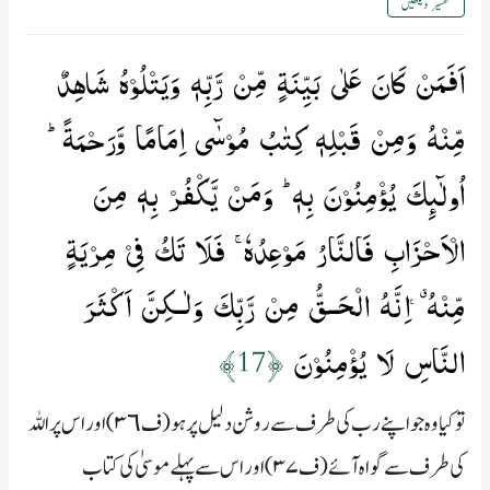
تفسیر دیکھیں
اَفَمَنۡ كَانَ عَلٰى بَيِّنَةٍ مِّنۡ رَّبِّهٖ وَيَتۡلُوۡهُ شَاهِدٌ
مِّنۡهُ وَمِنۡ قَبۡلِهٖ كِتٰبُ مُوۡسٰٓى اِمَامًا وَّرَحۡمَةً​ ؕ
اُولٰٓٮِٕكَ يُؤۡمِنُوۡنَ بِهٖ​ ؕ وَمَنۡ يَّكۡفُرۡ بِهٖ مِنَ
الۡاَحۡزَابِ فَالنَّارُ مَوۡعِدُهٗ​ ۚ فَلَا تَكُ فِىۡ مِرۡيَةٍ
مِّنۡهُ​ اِنَّهُ الۡحَـقُّ مِنۡ رَّبِّكَ وَلٰـكِنَّ اَكۡثَرَ
النَّاسِ لَا يُؤۡمِنُوۡنَ‏
﴿17﴾
تو کیا وہ جو اپنے رب کی طرف سے روشن دلیل پر ہو (ف۳٦) اور اس پر اللہ
کی طرف سے گواہ آئے (ف۳۷) اور اس سے پہلے موسیٰ کی کتاب