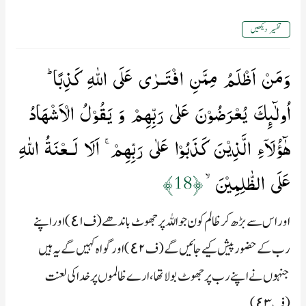
تفسیر دیکھیں
وَمَنۡ اَظۡلَمُ مِمَّنِ افۡتَـرٰى عَلَى اللّٰهِ كَذِبًا​ ؕ
اُولٰٓٮِٕكَ يُعۡرَضُوۡنَ عَلٰى رَبِّهِمۡ وَ يَقُوۡلُ الۡاَشۡهَادُ
هٰٓؤُلَاۤءِ الَّذِيۡنَ كَذَبُوۡا عَلٰى رَبِّهِمۡ​ ۚ اَلَا لَـعۡنَةُ اللّٰهِ
عَلَى الظّٰلِمِيۡنَۙ‏
﴿18﴾
اور اس سے بڑھ کر ظالم کون جو اللہ پر جھوٹ باندھے (ف٤۱) اور اپنے
رب کے حضور پیش کیے جائیں گے (ف٤۲) اور گواہ کہیں گے یہ ہیں
جنہوں نے اپنے رب پر جھوٹ بولا تھا، ارے ظا لموں پر خدا کی لعنت
(ف٤۳)