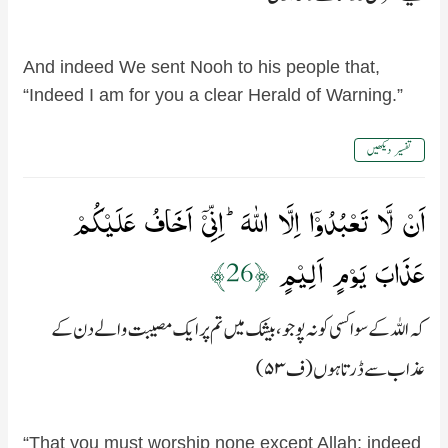
And indeed We sent Nooh to his people that,
“Indeed I am for you a clear Herald of Warning.”
تفسیر دیکھیں
اَنۡ لَّا تَعۡبُدُوۡۤا اِلَّا اللّٰهَ​ؕ اِنِّىۡۤ اَخَافُ عَلَيۡكُمۡ
عَذَابَ يَوۡمٍ اَلِيۡمٍ‏
﴿26﴾
کہ اللہ کے سوا کسی کو نہ پوجو، بیشک میں تم پر ایک مصیبت والے دن کے
عذاب سے ڈرتا ہوں (ف۵۳)
“That you must worship none except Allah; indeed