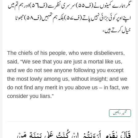
مگر ہمارے کمینوں نے (ف۵۵) سرسری نظر سے (ف۵٦) اور ہم تم میں
اپنے اوپر کوئی بڑائی نہیں پاتے (ف۵۷) بلکہ ہم تمہیں (ف۵۸) جھوٹا
خیال کرتے ہیں،
The chiefs of his people, who were disbelievers,
said, “We see that you are just a mortal like us,
and we do not see anyone following you except
the most lowly among us, without insight; and we
do not find any merit in you above us – in fact, we
consider you liars.”
تفسیر دیکھیں
قَالَ يٰقَوۡمِ اَرَءَيۡتُمْ اِنۡ كُنۡتُ عَلٰى بَيِّنَةٍ مِّنۡ