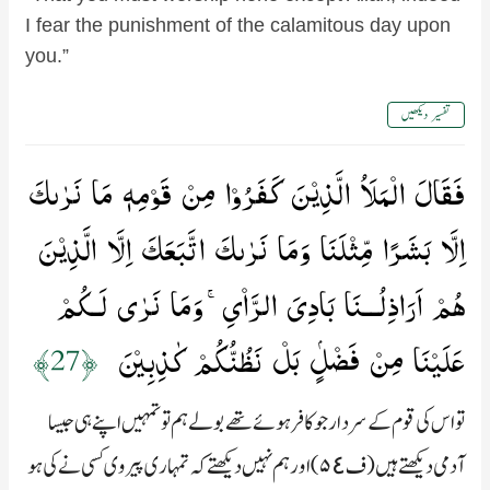
I fear the punishment of the calamitous day upon
you.”
تفسیر دیکھیں
فَقَالَ الۡمَلَاُ الَّذِيۡنَ كَفَرُوۡا مِنۡ قَوۡمِهٖ مَا نَرٰٮكَ
اِلَّا بَشَرًا مِّثۡلَنَا وَمَا نَرٰٮكَ اتَّبَعَكَ اِلَّا الَّذِيۡنَ
هُمۡ اَرَاذِلُــنَا بَادِىَ الرَّاۡىِ​ۚ وَمَا نَرٰى لَـكُمۡ
عَلَيۡنَا مِنۡ فَضۡلٍۢ بَلۡ نَظُنُّكُمۡ كٰذِبِيۡنَ‏
﴿27﴾
تو اس کی قوم کے سردار جو کافر ہوئے تھے بولے ہم تو تمہیں اپنے ہی جیسا
آدمی دیکھتے ہیں (ف۵٤) اور ہم نہیں دیکھتے کہ تمہاری پیروی کسی نے کی ہو