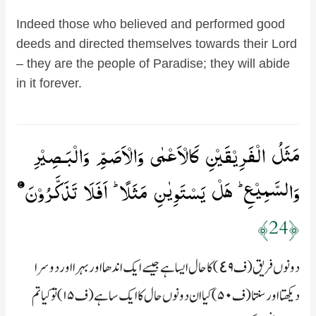
Indeed those who believed and performed good
deeds and directed themselves towards their Lord
– they are the people of Paradise; they will abide
in it forever.
مَثَلُ الۡفَرِيۡقَيۡنِ كَالۡاَعۡمٰى وَالۡاَصَمِّ وَالۡبَـصِيۡرِ
وَالسَّمِيۡعِ​ ؕ هَلۡ يَسۡتَوِيٰنِ مَثَلًا​ ؕ اَفَلَا تَذَكَّرُوۡنَ‏
﴿24﴾
دونوں فریق (ف٤۹) کا حال ایسا ہے جیسے ایک اندھا اور بہرا اور دوسرا
دیکھتا اور سنتا (ف۵۰) کيا ان دونوں حال کا ايک سا ہے (ف۱۵) تو کياتم