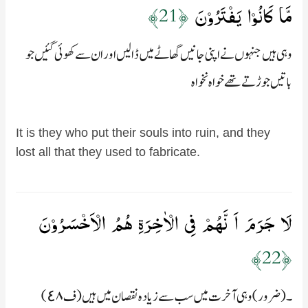
مَّا كَانُوۡا يَفۡتَرُوۡنَ‏
﴿21﴾
وہی ہیں جنہوں نے اپنی جانیں گھاٹے میں ڈالیں اور ان سے کھوئی گئیں جو
باتیں جوڑتے تھے خواہ نخواہ
It is they who put their souls into ruin, and they
lost all that they used to fabricate.
لَا جَرَمَ اَ نَّهُمۡ فِى الۡاٰخِرَةِ هُمُ الۡاَخۡسَرُوۡنَ‏
﴿22﴾
۔ (ضرور) وہی آخرت میں سب سے زیادہ نقصان میں ہیں (ف٤۸)