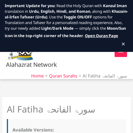
Important Update for you:
Read the Holy Quran with
Kanzul Iman
translation in
Urdu, English, Hindi, and Roman
, along with
Khazain-
ul-Irfan Tafseer (Urdu)
. Use the
Toggle ON/OFF
options for
Translation and Tafseer for a personalized reading experience. Also,
try our newly added
Light/Dark Mode
— simply click the
Moon/Sun
Skip
icon in the top-right corner of the header
.
Open Quran Page
to
×
content
Alahazrat Network
Al Fatiha سورۃ الفاتحۃ
Quran Surahs
Home
Al Fatiha سورۃ الفاتحۃ
Available Versions: