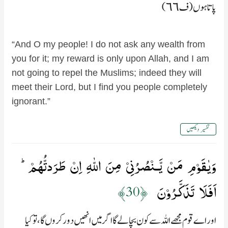
پاتا ہوں (ف٦٦)
“And O my people! I do not ask any wealth from
you for it; my reward is only upon Allah, and I am
not going to repel the Muslims; indeed they will
meet their Lord, but I find you people completely
ignorant.”
تفسیر دیکھیں
وَيٰقَوۡمِ مَنۡ يَّـنۡصُرُنِىۡ مِنَ اللّٰهِ اِنۡ طَرَدتُّهُمۡ​ؕ
اَفَلَا تَذَكَّرُوۡنَ‏
﴿30﴾
اور اے قوم مجھے اللہ سے کون بچالے گا اگر میں انھیں دور کروں گا، تو کیا