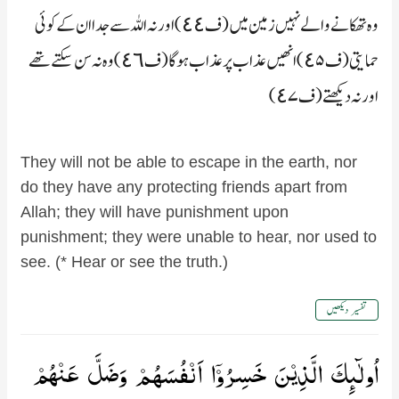
وہ تھکانے والے نہیں زمین میں (ف٤٤) اور نہ اللہ سے جدا ان کے کوئی
حمایتی (ف٤۵) انھیں عذاب پر عذاب ہوگا (ف٤٦) وہ نہ سن سکتے تھے
اور نہ دیکھتے (ف٤۷)
They will not be able to escape in the earth, nor
do they have any protecting friends apart from
Allah; they will have punishment upon
punishment; they were unable to hear, nor used to
see. (* Hear or see the truth.)
تفسیر دیکھیں
اُولٰٓٮِٕكَ الَّذِيۡنَ خَسِرُوۡۤا اَنۡفُسَهُمۡ وَضَلَّ عَنۡهُمۡ