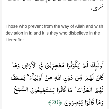
منکر ہیں،
Those who prevent from the way of Allah and wish
deviation in it; and it is they who disbelieve in the
Hereafter.
اُولٰٓٮِٕكَ لَمۡ يَكُوۡنُوۡا مُعۡجِزِيۡنَ فِى الۡاَرۡضِ وَمَا
كَانَ لَهُمۡ مِّنۡ دُوۡنِ اللّٰهِ مِنۡ اَوۡلِيَآءَ​ ۘ يُضٰعَفُ
لَهُمُ الۡعَذَابُ​ ؕ مَا كَانُوۡا يَسۡتَطِيۡعُوۡنَ السَّمۡعَ
وَمَا كَانُوۡا يُبۡصِرُوۡنَ‏
﴿20﴾