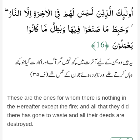
اُولٰٓٮِٕكَ الَّذِيۡنَ لَـيۡسَ لَهُمۡ فِىۡ الۡاٰخِرَةِ اِلَّا النَّارُ​ ​ۖ
 وَحَبِطَ مَا صَنَعُوۡا فِيۡهَا وَبٰطِلٌ مَّا كَانُوۡا
يَعۡمَلُوۡنَ‏
﴿16﴾
یہ ہیں وہ جن کے لیے آخرت میں کچھ نہیں مگر آگ اور اکارت گیا جو کچھ
وہاں کرتے تھے اور نابود ہوئے جو ان کے عمل تھے (ف۳۵)
These are the ones for whom there is nothing in
the Hereafter except the fire; and all that they did
there has gone to waste and all their deeds are
destroyed.