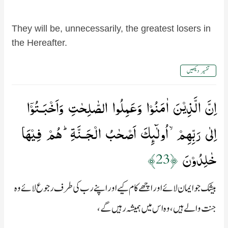
They will be, unnecessarily, the greatest losers in
the Hereafter.
تفسیر دیکھیں
اِنَّ الَّذِيۡنَ اٰمَنُوۡا وَعَمِلُوا الصّٰلِحٰتِ وَاَخۡبَـتُوۡۤا
اِلٰى رَبِّهِمۡۙ اُولٰٓٮِٕكَ اَصۡحٰبُ الۡجَـنَّةِ​ؕ هُمۡ فِيۡهَا
خٰلِدُوۡنَ‏
﴿23﴾
بیشک جو ایمان لائے اور اچھے کام کیے اور اپنے رب کی طرف رجوع لائے وہ
جنت والے ہیں، وہ اس میں ہمیشہ رہیں گے،