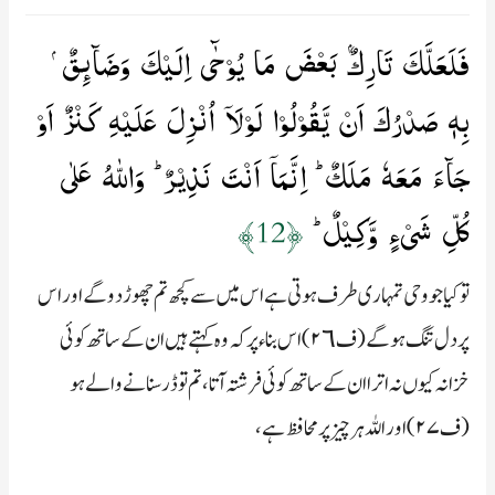
فَلَعَلَّكَ تَارِكٌۢ بَعۡضَ مَا يُوۡحٰٓى اِلَيۡكَ وَضَآٮِٕقٌ ۢ
بِهٖ صَدۡرُكَ اَنۡ يَّقُوۡلُوۡا لَوۡلَاۤ اُنۡزِلَ عَلَيۡهِ كَنۡزٌ اَوۡ
جَآءَ مَعَهٗ مَلَكٌ​ ؕ اِنَّمَاۤ اَنۡتَ نَذِيۡرٌ​ ؕ وَاللّٰهُ عَلٰى
كُلِّ شَىۡءٍ وَّكِيۡلٌ ؕ‏
﴿12﴾
تو کیا جو وحی تمہاری طرف ہوتی ہے اس میں سے کچھ تم چھوڑ دو گے اور اس
پر دل تنگ ہوگے (ف۲٦) اس بناء پر کہ وہ کہتے ہیں ان کے ساتھ کوئی
خزانہ کیوں نہ اترا ان کے ساتھ کوئی فرشتہ آتا، تم تو ڈر سنانے والے ہو
(ف۲۷) اور اللہ ہر چیز پر محافظ ہے،