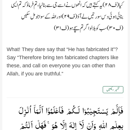
کیا (ف۲۸) یہ کہتے ہیں کہ انھوں نے اسے جی سے بنالیا، تم فرماؤ کہ تم ایسی
بنائی ہوئی دس سورتیں لے آؤ (ف۲۹) اور اللہ کے سوا جو مل سکیں
(ف۳۰) سب کو بلالو اگر تم سچے ہو (ف۳۱)
What! They dare say that “He has fabricated it”?
Say “Therefore bring ten fabricated chapters like
these, and call on everyone you can other than
Allah, if you are truthful.”
تفسیر دیکھیں
فَاِلَّمۡ يَسۡتَجِيۡبُوۡا لَـكُمۡ فَاعۡلَمُوۡۤا اَنَّمَاۤ اُنۡزِلَ
بِعِلۡمِ اللّٰهِ وَاَنۡ لَّاۤ اِلٰهَ اِلَّا هُوَ​ۚ فَهَلۡ اَنۡتُمۡ