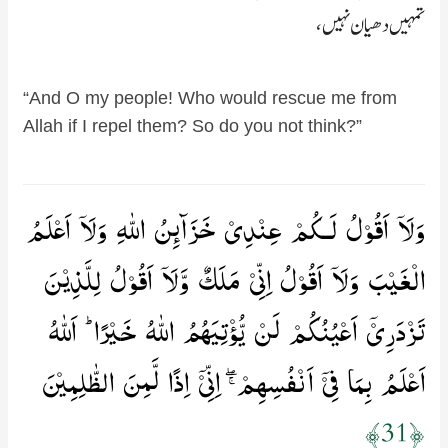
تمہیں دھیان نہیں ،
“And O my people! Who would rescue me from
Allah if I repel them? So do you not think?”
وَلَاۤ اَقُوۡلُ لَـكُمۡ عِنۡدِىۡ خَزَآٮِٕنُ اللّٰهِ وَلَاۤ اَعۡلَمُ
الۡغَيۡبَ وَلَاۤ اَقُوۡلُ اِنِّىۡ مَلَكٌ وَّلَاۤ اَقُوۡلُ لِلَّذِيۡنَ
تَزۡدَرِىۡۤ اَعۡيُنُكُمۡ لَنۡ يُّؤۡتِيَهُمُ اللّٰهُ خَيۡرًا​ ؕ اَللّٰهُ
اَعۡلَمُ بِمَا فِىۡۤ اَنۡفُسِهِمۡ​ ۖۚ اِنِّىۡۤ اِذًا لَّمِنَ الظّٰلِمِيۡنَ‏
﴿31﴾